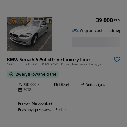
39 000
PLN
W granicach średniej
BMW Seria 5 525d xDrive Luxury Line
1995 cm3 • 218 KM • BMW 525D xDrive , bardzo zadbany , super wyposażony
Zweryfikowane dane
290 000 km
Diesel
Automatyczna
2012
Kraków (Małopolskie)
Prywatny sprzedawca • Podbite