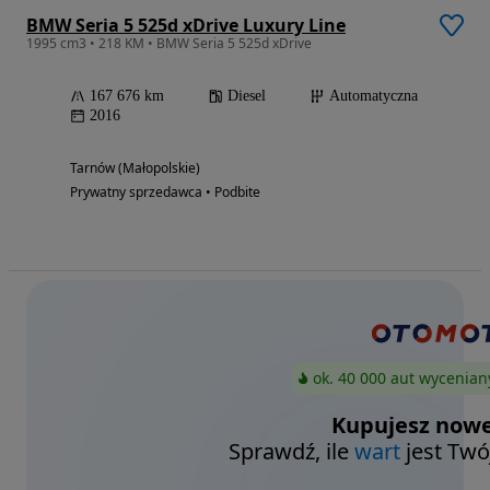
BMW Seria 5 525d xDrive Luxury Line
1995 cm3 • 218 KM • BMW Seria 5 525d xDrive
167 676 km
Diesel
Automatyczna
2016
Tarnów (Małopolskie)
Prywatny sprzedawca • Podbite
ok. 40 000 aut wycenian
Kupujesz nowe
Sprawdź, ile
wart
jest Twó