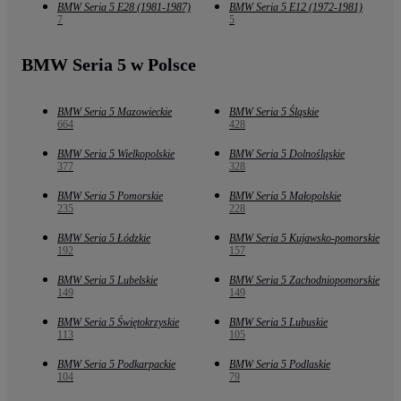
BMW Seria 5 E28 (1981-1987)
BMW Seria 5 E12 (1972-1981)
7
5
BMW Seria 5 w Polsce
BMW Seria 5 Mazowieckie
BMW Seria 5 Śląskie
664
428
BMW Seria 5 Wielkopolskie
BMW Seria 5 Dolnośląskie
377
328
BMW Seria 5 Pomorskie
BMW Seria 5 Małopolskie
235
228
BMW Seria 5 Łódzkie
BMW Seria 5 Kujawsko-pomorskie
192
157
BMW Seria 5 Lubelskie
BMW Seria 5 Zachodniopomorskie
149
149
BMW Seria 5 Świętokrzyskie
BMW Seria 5 Lubuskie
113
105
BMW Seria 5 Podkarpackie
BMW Seria 5 Podlaskie
104
79