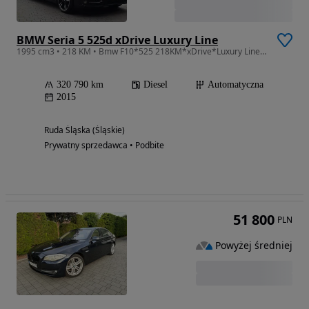
BMW Seria 5 525d xDrive Luxury Line
1995 cm3 • 218 KM • Bmw F10*525 218KM*xDrive*Luxury Line*Lift*Super Stan
320 790 km
Diesel
Automatyczna
2015
Ruda Śląska (Śląskie)
Prywatny sprzedawca • Podbite
51 800
PLN
Powyżej średniej