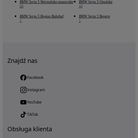
BMW Seria 5 Warmińsko-mazurskie
BMW Seria 5 Opolskie
66
44
BMW Seria 5 Region Balsthal
BMW Seria 5 Bayern
2
1
Znajdź nas
Facebook
Instagram
YouTube
TikTok
Obsługa klienta