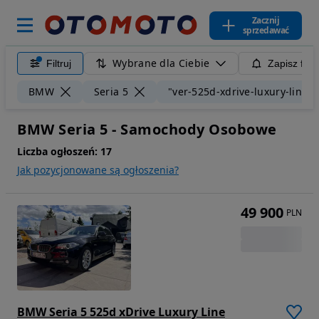
Zacznij
sprzedawać
Wybrane dla Ciebie
Filtruj
Zapisz filt
BMW
Seria 5
"ver-525d-xdrive-luxury-line"
BMW Seria 5 - Samochody Osobowe
Liczba ogłoszeń:
17
Jak pozycjonowane są ogłoszenia?
49 900
PLN
BMW Seria 5 525d xDrive Luxury Line