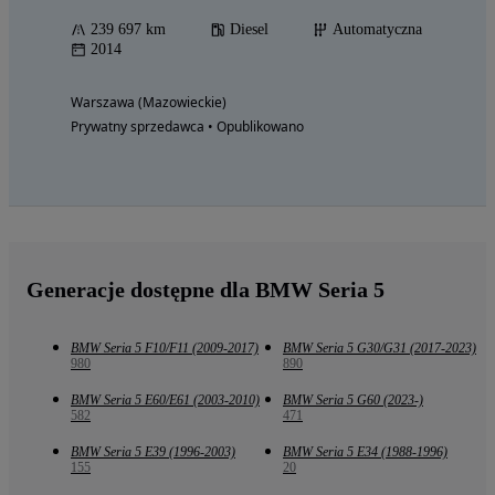
239 697 km
Diesel
Automatyczna
2014
Warszawa (Mazowieckie)
Prywatny sprzedawca • Opublikowano
Generacje dostępne dla BMW Seria 5
BMW Seria 5 F10/F11 (2009-2017)
BMW Seria 5 G30/G31 (2017-2023)
980
890
BMW Seria 5 E60/E61 (2003-2010)
BMW Seria 5 G60 (2023-)
582
471
BMW Seria 5 E39 (1996-2003)
BMW Seria 5 E34 (1988-1996)
155
20