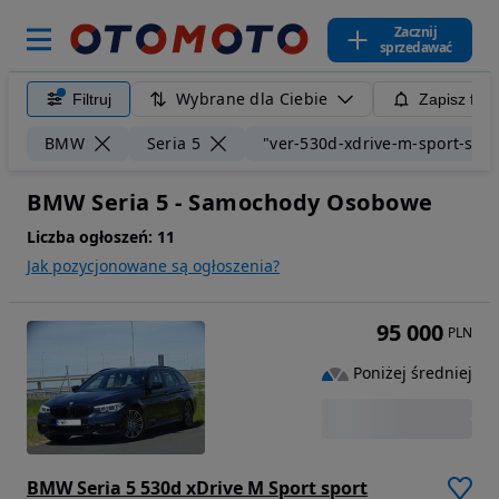
Zacznij
sprzedawać
Wybrane dla Ciebie
Filtruj
Zapisz filt
BMW
Seria 5
"ver-530d-xdrive-m-sport-spor
BMW Seria 5 - Samochody Osobowe
Liczba ogłoszeń:
11
Jak pozycjonowane są ogłoszenia?
95 000
PLN
Poniżej średniej
BMW Seria 5 530d xDrive M Sport sport