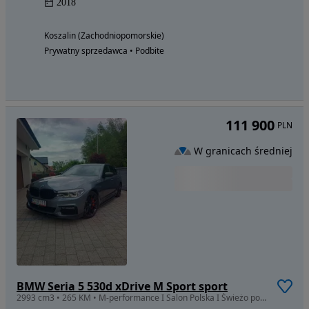
2018
Koszalin (Zachodniopomorskie)
Prywatny sprzedawca • Podbite
111 900
PLN
W granicach średniej
BMW Seria 5 530d xDrive M Sport sport
2993 cm3 • 265 KM • M-performance I Salon Polska I Świeżo po serwisie ASO, bogata wersja