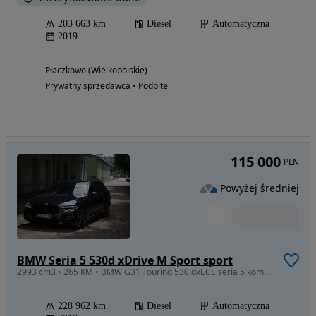
203 663 km
Diesel
Automatyczna
2019
Płaczkowo (Wielkopolskie)
Prywatny sprzedawca • Podbite
115 000
PLN
Powyżej średniej
BMW Seria 5 530d xDrive M Sport sport
2993 cm3 • 265 KM • BMW G31 Touring 530 dxECE seria 5 kombi 3 litrowy diesel
228 962 km
Diesel
Automatyczna