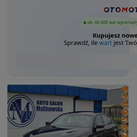
ok. 40 000 aut wycenian
Kupujesz nowe
Sprawdź, ile
wart
jest Twó