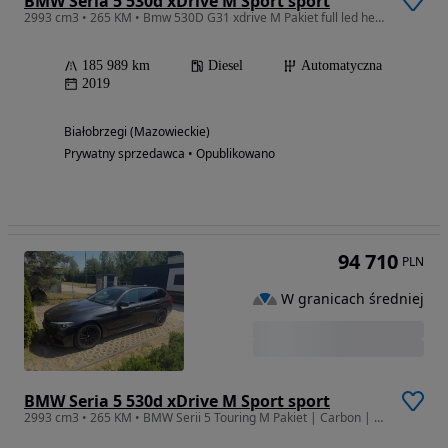
BMW Seria 5 530d xDrive M Sport sport
2993 cm3 • 265 KM • Bmw 530D G31 xdrive M Pakiet full led head up car play zegary 6wb full
185 989 km
Diesel
Automatyczna
2019
Białobrzegi (Mazowieckie)
Prywatny sprzedawca • Opublikowano
94 710
PLN
W granicach średniej
BMW Seria 5 530d xDrive M Sport sport
2993 cm3 • 265 KM • BMW Serii 5 Touring M Pakiet | Carbon | Bowers & Wilkins | Ceramika |