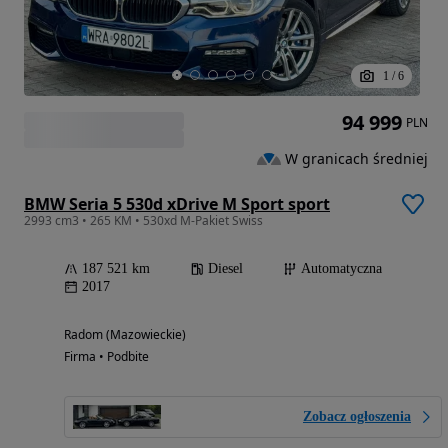
1
/
6
94 999
PLN
W granicach średniej
BMW Seria 5 530d xDrive M Sport sport
2993 cm3 • 265 KM • 530xd M-Pakiet Swiss
187 521 km
Diesel
Automatyczna
2017
Radom (Mazowieckie)
Firma • Podbite
Zobacz ogłoszenia