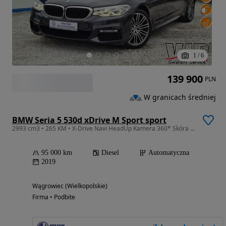
1
/
6
139 900
PLN
W granicach średniej
BMW Seria 5 530d xDrive M Sport sport
2993 cm3 • 265 KM • X-Drive Navi HeadUp Kamera 360* Skóra Szyberdach 2xPDC El.Klapa Alu
95 000 km
Diesel
Automatyczna
2019
Wągrowiec (Wielkopolskie)
Firma • Podbite