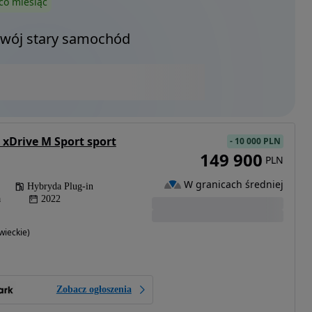
co miesiąc
Twój stary samochód
 xDrive M Sport sport
-
10 000 PLN
149 900
PLN
W granicach średniej
Hybryda Plug-in
a
2022
ieckie)
Zobacz ogłoszenia