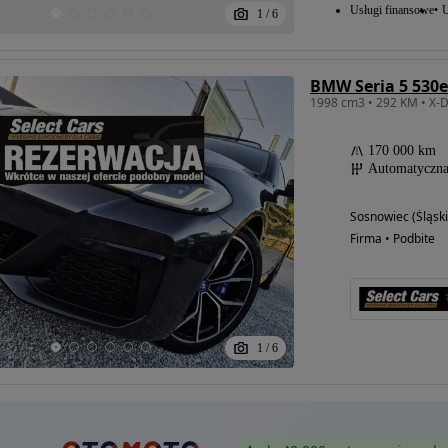
Usługi finansowe
U
1
/
6
BMW Seria 5 530e
170 000 km
Automatyczn
Sosnowiec (Śląski
Firma • Podbite
1
/
6