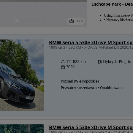
Inchcape Park - De
Usługi finansowe
N
Naprawy blacharsk
1
/
6
BMW Seria 5 530e xDrive M Sport sp
1998 cm3 • 292 KM • X-DRIVE M-Pakiet Lift 2020/1
111 823 km
Hybryda Plug-in
2020
Poznań (Wielkopolskie)
Prywatny sprzedawca • Opublikowano
BMW Seria 5 530e xDrive M Sport sp
1998 cm3 • 292 KM • 2,0 Hybryda * ASO* 4x4* Au