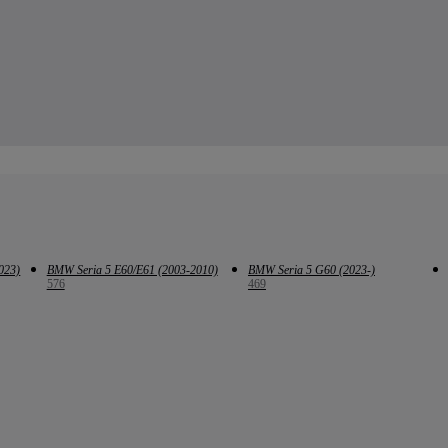
023)
BMW Seria 5 E60/E61 (2003-2010)
BMW Seria 5 G60 (2023-)
576
469