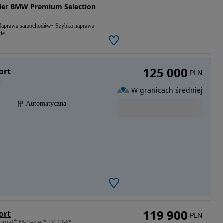
aler BMW Premium Selection
aprawa samochodów
Szybka naprawa
ie
125 000
ort
PLN
2
W granicach średniej
Automatyczna
119 900
ort
PLN
tomat* M-Pakiet* FV 23%*