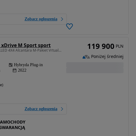
Zobacz ogłoszenia
119 900
 xDrive M Sport sport
PLN
1998 cm3 • 292 KM • FULLED 4X4 Alcantara M-Pakiet Vrtual Anbiente NaviProf Shadow 292ps
Poniżej średniej
Hybryda Plug-in
a
2022
e)
Zobacz ogłoszenia
 SAMOCHODY
GWARANCJĄ