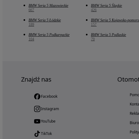
BMW Seria 5 Mazowieckie
BMW Seria 5 Śląskie
667
426
BMW Seria 5 Łódzkie
BMW Seria 5 Kujawsko-pomors
189
157
BMW Seria 5 Podkarpackie
BMW Seria 5 Podlaskie
104
79
Znajdź nas
Otomo
Pom
Facebook
Konta
Instagram
Rekl
YouTube
Biur
Polit
TikTok