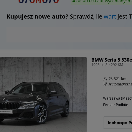
ok. 40 000 aut wycenianych 
Kupujesz nowe auto?
Sprawdź, ile
wart
jest 
BMW Seria 5 530e
1998 cm3 • 292 KM
76 521 km
Automatyczn
Warszawa (Mazow
Firma • Podbite