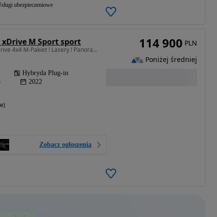
sługi ubezpieczeniowe
114 900
 xDrive M Sport sport
PLN
1998 cm3 • 292 KM • X-Drive 4x4 M-Pakiet ! Lasery ! Panorama ! harman/kardon ! Komforty !
Poniżej średniej
Hybryda Plug-in
a
2022
e)
Zobacz ogłoszenia