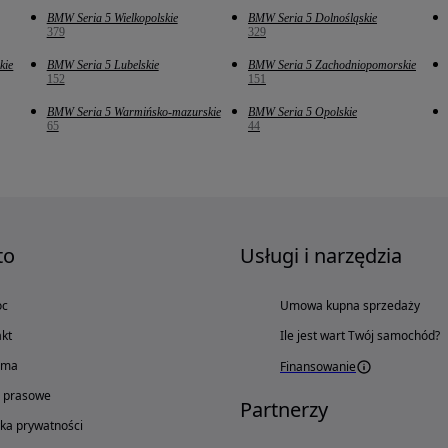
BMW Seria 5 Wielkopolskie
BMW Seria 5 Dolnośląskie
379
329
kie
BMW Seria 5 Lubelskie
BMW Seria 5 Zachodniopomorskie
152
151
BMW Seria 5 Warmińsko-mazurskie
BMW Seria 5 Opolskie
65
44
to
Usługi i narzędzia
oc
Umowa kupna sprzedaży
kt
Ile jest wart Twój samochód?
ama
Finansowanie
o prasowe
Partnerzy
yka prywatności