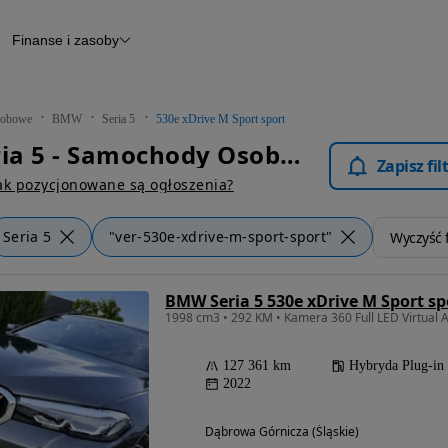
Finanse i zasoby
chody
Finansowanie
Leasing
dy
Narzędzie do wyceny samochodu
tryczne
Raport z inspekcji
obowe
BMW
Seria 5
530e xDrive M Sport sport
m
Raport historii pojazdu
BMW Seria 5 - Samochody Osobowe
Otomoto News
Zapisz fi
wane
ak pozycjonowane są ogłoszenia?
Seria 5
"ver-530e-xdrive-m-sport-sport"
Wyczyść f
BMW Seria 5 530e xDrive M Sport sp
1998 cm3 • 292 KM • Kamera 360 Full LED Virtual 
127 361 km
Hybryda Plug-in
2022
Dąbrowa Górnicza (Śląskie)