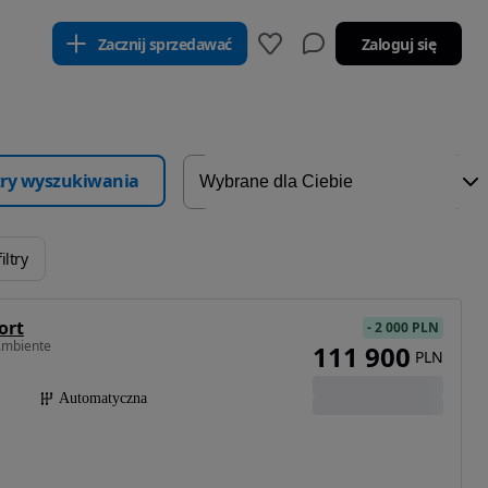
Zacznij sprzedawać
Zaloguj się
ltry wyszukiwania
iltry
ort
-
2 000 PLN
Ambiente
111 900
PLN
Automatyczna