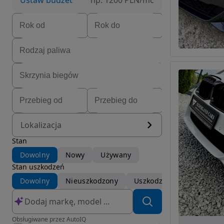
Ustaw budżet
np. 1200 PLN/mc
Lokalizacja
Stan
Dowolny
Nowy
Używany
Stan uszkodzeń
Dowolny
Nieuszkodzony
Uszkodzony
Obsługiwane przez AutoIQ