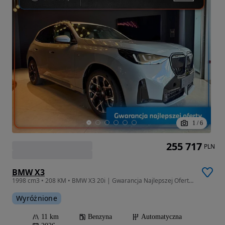
1
/
6
255 717
PLN
BMW X3
1998 cm3 • 208 KM • BMW X3 20i | Gwarancja Najlepszej Oferty | Gazda Group Gliwice
Wyróżnione
11 km
Benzyna
Automatyczna