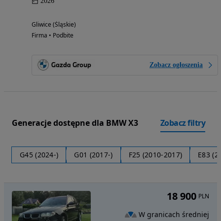
2026
Gliwice (Śląskie)
Firma • Podbite
Zobacz ogłoszenia
Generacje dostępne dla BMW X3
Zobacz filtry
G45 (2024-)
G01 (2017-)
F25 (2010-2017)
E83 (2
18 900
PLN
W granicach średniej