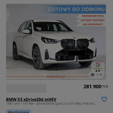
1
/
6
281 900
PLN
BMW X3 xDrive20d mHEV
1995 cm3 • 197 KM • xDrive20d M Sport 2.0 (197 KM)| Hak holowniczy, elektryczny
Wyróżnione