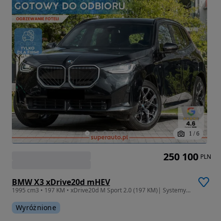
1
/
6
250 100
PLN
BMW X3 xDrive20d mHEV
1995 cm3 • 197 KM • xDrive20d M Sport 2.0 (197 KM)| Systemy asystujące kierowcy
Wyróżnione