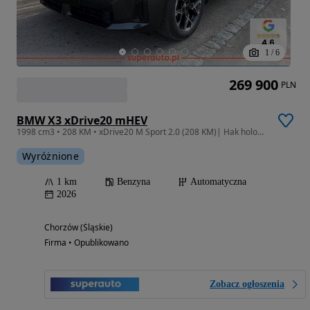
1
/
6
269 900
PLN
BMW X3 xDrive20 mHEV
1998 cm3 • 208 KM • xDrive20 M Sport 2.0 (208 KM)| Hak holowniczy, elektryczny
Wyróżnione
1 km
Benzyna
Automatyczna
2026
Chorzów (Śląskie)
Firma • Opublikowano
Zobacz ogłoszenia