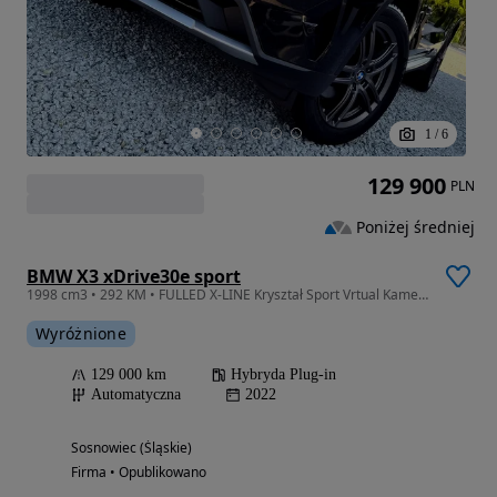
1
/
6
129 900
PLN
Poniżej średniej
BMW X3 xDrive30e sport
1998 cm3 • 292 KM • FULLED X-LINE Kryształ Sport Vrtual Kamery360 NaviProf 292ps XDrive
Wyróżnione
129 000 km
Hybryda Plug-in
Automatyczna
2022
Sosnowiec (Śląskie)
Firma • Opublikowano