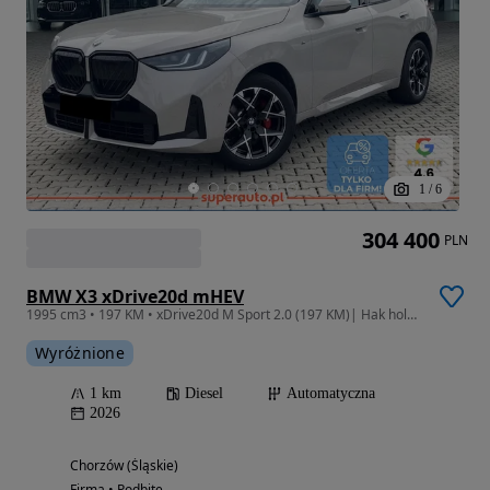
1
/
6
304 400
PLN
BMW X3 xDrive20d mHEV
1995 cm3 • 197 KM • xDrive20d M Sport 2.0 (197 KM)| Hak holowniczy, elektryczny
Wyróżnione
1 km
Diesel
Automatyczna
2026
Chorzów (Śląskie)
Firma • Podbite