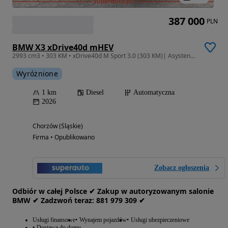
387 000
PLN
BMW X3 xDrive40d mHEV
2993 cm3 • 303 KM • xDrive40d M Sport 3.0 (303 KM)| Asystent parkowania Plus
Wyróżnione
1 km
Diesel
Automatyczna
2026
Chorzów (Śląskie)
Firma • Opublikowano
Zobacz ogłoszenia
Odbiór w całej Polsce ✔ Zakup w autoryzowanym salonie
BMW ✔ Zadzwoń teraz: 881‎ 979‎ 309 ✔
Usługi finansowe
Wynajem pojazdów
Usługi ubezpieczeniowe
Dostawa do domu