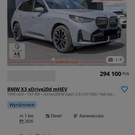
1
/
6
294 100
PLN
BMW X3 xDrive20d mHEV
1995 cm3 • 197 KM • xDrive20d M Sport 2.0 (197 KM)| Hak holowniczy, elektryczny
Wyróżnione
1 km
Diesel
Automatyczna
2026