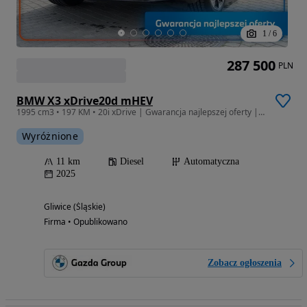
1
/
6
287 500
PLN
BMW X3 xDrive20d mHEV
1995 cm3 • 197 KM • 20i xDrive | Gwarancja najlepszej oferty | Gazda Group
Wyróżnione
11 km
Diesel
Automatyczna
2025
Gliwice (Śląskie)
Firma • Opublikowano
Zobacz ogłoszenia