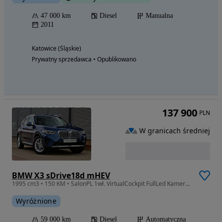
47 000 km
Diesel
Manualna
2011
Katowice (Śląskie)
Prywatny sprzedawca • Opublikowano
137 900
PLN
W granicach średniej
BMW X3 sDrive18d mHEV
1995 cm3 • 150 KM • SalonPL 1wł. VirtualCockpit FullLed Kamera Navi AppleCar ASO Vat23%
Wyróżnione
59 000 km
Diesel
Automatyczna