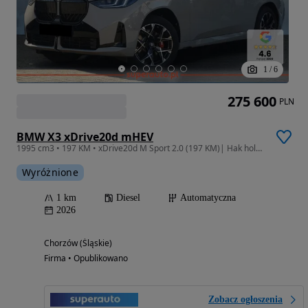
1
/
6
275 600
PLN
BMW X3 xDrive20d mHEV
1995 cm3 • 197 KM • xDrive20d M Sport 2.0 (197 KM)| Hak holowniczy
Wyróżnione
1 km
Diesel
Automatyczna
2026
Chorzów (Śląskie)
Firma • Opublikowano
Zobacz ogłoszenia