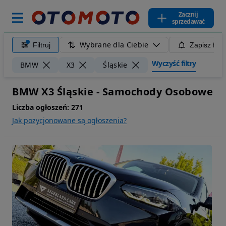
Zacznij
sprzedawać
Wybrane dla Ciebie
Filtruj
Zapisz filt
Wyczyść filtry
BMW
X3
Śląskie
BMW X3 Śląskie - Samochody Osobowe
Liczba ogłoszeń:
271
Jak pozycjonowane są ogłoszenia?