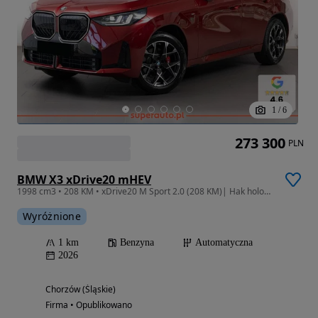
1
/
6
273 300
PLN
BMW X3 xDrive20 mHEV
1998 cm3 • 208 KM • xDrive20 M Sport 2.0 (208 KM)| Hak holowniczy, elektryczny
Wyróżnione
1 km
Benzyna
Automatyczna
2026
Chorzów (Śląskie)
Firma • Opublikowano