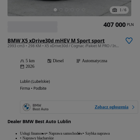
1
/
6
407 000
PLN
BMW X5 xDrive30d mHEV M Sport sport
2993 cm3 • 298 KM • X5 xDrive30d / Cognac /Pakiet M PRO / Innowacji / Comfort / Hak / 2026
5 km
Diesel
Automatyczna
2026
Lublin (Lubelskie)
Firma • Podbite
Zobacz ogłoszenia
Dealer BMW Best Auto Lublin
Usługi finansowe
Naprawa samochodów
Szybka naprawa
Naprawy blacharskie