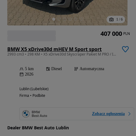
1
/
6
407 000
PLN
BMW X5 xDrive30d mHEV M Sport sport
2993 cm3 • 298 KM • X5 xDrive30d Skyscraper Pakiet M PRO / Innowacji / Comfort / Hak /2026
5 km
Diesel
Automatyczna
2026
Lublin (Lubelskie)
Firma • Podbite
Zobacz ogłoszenia
Dealer BMW Best Auto Lublin