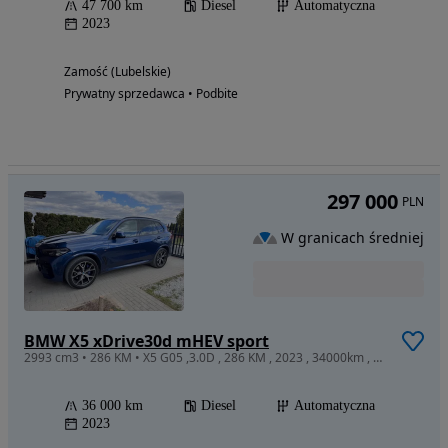
47 700 km
Diesel
Automatyczna
2023
Zamość (Lubelskie)
Prywatny sprzedawca • Podbite
297 000
PLN
W granicach średniej
BMW X5 xDrive30d mHEV sport
2993 cm3 • 286 KM • X5 G05 ,3.0D , 286 KM , 2023 , 34000km , umowa k-s
36 000 km
Diesel
Automatyczna
2023