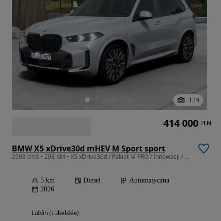
1
/
6
414 000
PLN
BMW X5 xDrive30d mHEV M Sport sport
2993 cm3 • 298 KM • X5 xDrive30d / Pakiet M PRO / Innowacji / Comfort / Hak / 2026
5 km
Diesel
Automatyczna
2026
Lublin (Lubelskie)