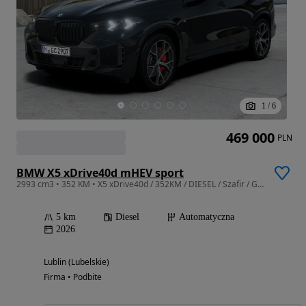
1
/
6
469 000
PLN
BMW X5 xDrive40d mHEV sport
2993 cm3 • 352 KM • X5 xDrive40d / 352KM / DIESEL / Szafir / Gotowy do odbioru / 2026
5 km
Diesel
Automatyczna
2026
Lublin (Lubelskie)
Firma • Podbite