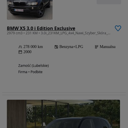
BMW X5 3.0 i Edition Exclusive
2979 cm3 • 231 KM • 3.0i_231KM_LPG_4x4_Nawi_Szyber_Skóra_Alu_Manual_Ładna_Opłacona!!!
278 000 km
Benzyna+LPG
Manualna
2000
Zamość (Lubelskie)
Firma • Podbite