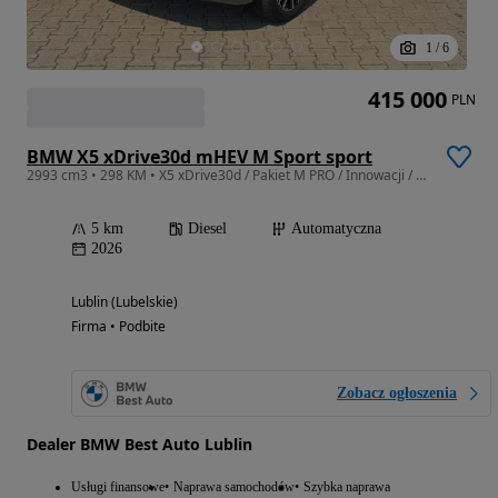
1
/
6
415 000
PLN
BMW X5 xDrive30d mHEV M Sport sport
2993 cm3 • 298 KM • X5 xDrive30d / Pakiet M PRO / Innowacji / Comfort / Hak / 2026
5 km
Diesel
Automatyczna
2026
Lublin (Lubelskie)
Firma • Podbite
Zobacz ogłoszenia
Dealer BMW Best Auto Lublin
Usługi finansowe
Naprawa samochodów
Szybka naprawa