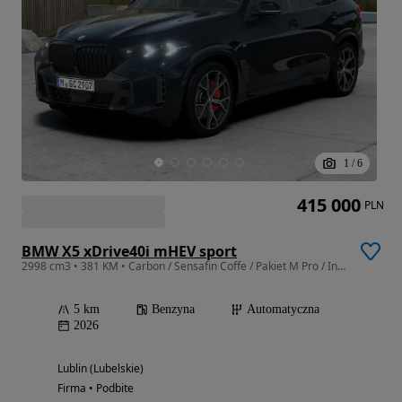
1
/
6
415 000
PLN
BMW X5 xDrive40i mHEV sport
2998 cm3 • 381 KM • Carbon / Sensafin Coffe / Pakiet M Pro / Innowacji / Harman Kardon
5 km
Benzyna
Automatyczna
2026
Lublin (Lubelskie)
Firma • Podbite