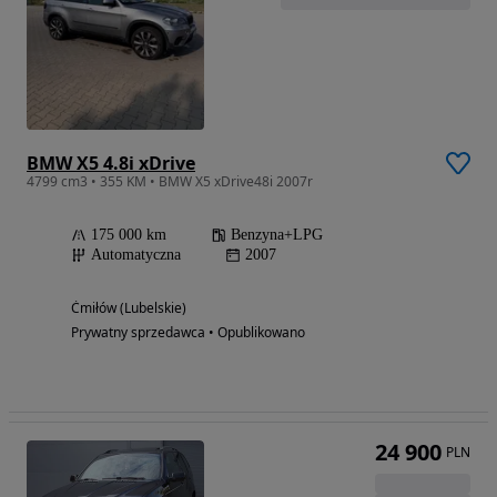
BMW X5 4.8i xDrive
4799 cm3 • 355 KM • BMW X5 xDrive48i 2007r
175 000 km
Benzyna+LPG
Automatyczna
2007
Ćmiłów (Lubelskie)
Prywatny sprzedawca • Opublikowano
24 900
PLN