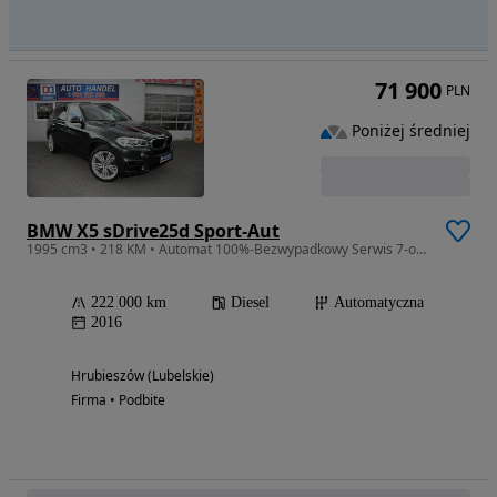
71 900
PLN
Poniżej średniej
BMW X5 sDrive25d Sport-Aut
1995 cm3 • 218 KM • Automat 100%-Bezwypadkowy Serwis 7-osób Bi-Xenon LED Navi Skóra Euro-6
222 000 km
Diesel
Automatyczna
2016
Hrubieszów (Lubelskie)
Firma • Podbite