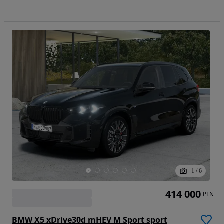
1
/
6
414 000
PLN
BMW X5 xDrive30d mHEV M Sport sport