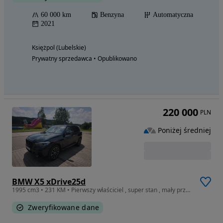
60 000 km
Benzyna
Automatyczna
2021
Księżpol (Lubelskie)
Prywatny sprzedawca • Opublikowano
220 000
PLN
Poniżej średniej
BMW X5 xDrive25d
1995 cm3 • 231 KM • Pierwszy właściciel , super stan , mały przebieg , serwis ASO
Zweryfikowane dane