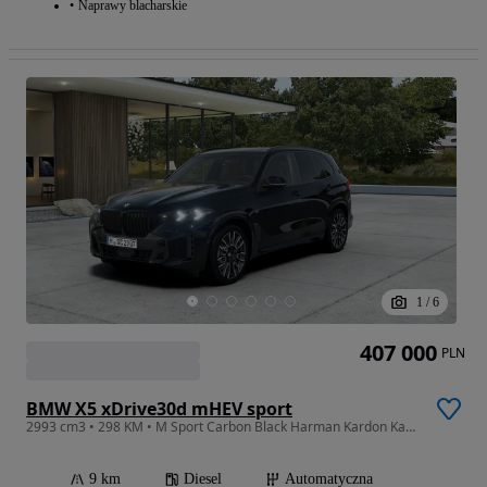
Naprawy blacharskie
1
/
6
407 000
PLN
BMW X5 xDrive30d mHEV sport
2993 cm3 • 298 KM • M Sport Carbon Black Harman Kardon Kamery 360° Hak M Pro 21" Gotowa
9 km
Diesel
Automatyczna