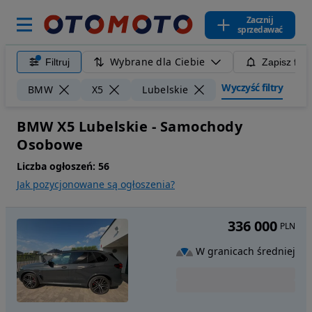
Zacznij
sprzedawać
Wybrane dla Ciebie
Filtruj
Zapisz filt
Wyczyść filtry
BMW
X5
Lubelskie
BMW X5 Lubelskie - Samochody
Osobowe
Liczba ogłoszeń:
56
Jak pozycjonowane są ogłoszenia?
336 000
PLN
W granicach średniej