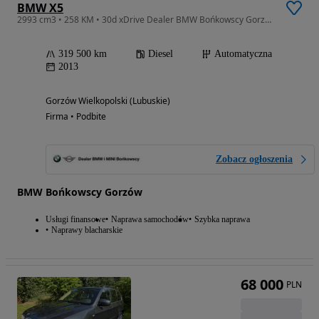
BMW X5
2993 cm3 • 258 KM • 30d xDrive Dealer BMW Bońkowscy Gorzów Wlkp.
319 500 km
Diesel
Automatyczna
2013
Gorzów Wielkopolski (Lubuskie)
Firma • Podbite
Zobacz ogłoszenia
BMW Bońkowscy Gorzów
Usługi finansowe
Naprawa samochodów
Szybka naprawa
Naprawy blacharskie
68 000
PLN