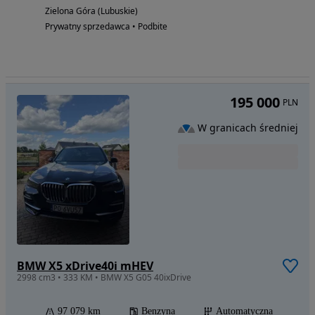
Zielona Góra (Lubuskie)
Prywatny sprzedawca • Podbite
195 000
PLN
W granicach średniej
BMW X5 xDrive40i mHEV
2998 cm3 • 333 KM • BMW X5 G05 40ixDrive
97 079 km
Benzyna
Automatyczna