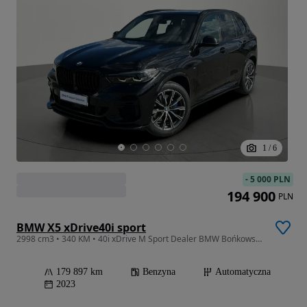
1
/
6
-
5 000 PLN
194 900
PLN
BMW X5 xDrive40i sport
2998 cm3 • 340 KM • 40i xDrive M Sport Dealer BMW Bońkowscy Gorzów Wlkp.
179 897 km
Benzyna
Automatyczna
2023