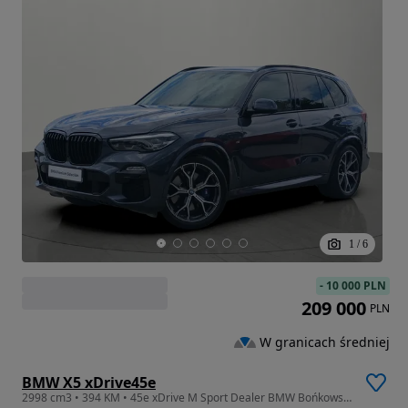
1
/
6
-
10 000 PLN
209 000
PLN
W granicach średniej
BMW X5 xDrive45e
2998 cm3 • 394 KM • 45e xDrive M Sport Dealer BMW Bońkowscy Gorzów Wlkp.