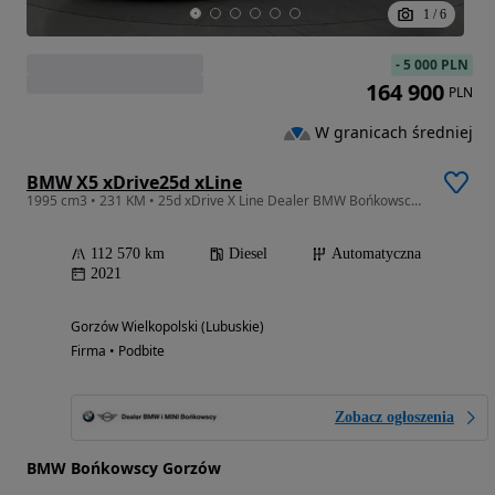
1
/
6
-
5 000 PLN
164 900
PLN
W granicach średniej
BMW X5 xDrive25d xLine
1995 cm3 • 231 KM • 25d xDrive X Line Dealer BMW Bońkowscy Gorzów Wlkp.
112 570 km
Diesel
Automatyczna
2021
Gorzów Wielkopolski (Lubuskie)
Firma • Podbite
Zobacz ogłoszenia
BMW Bońkowscy Gorzów