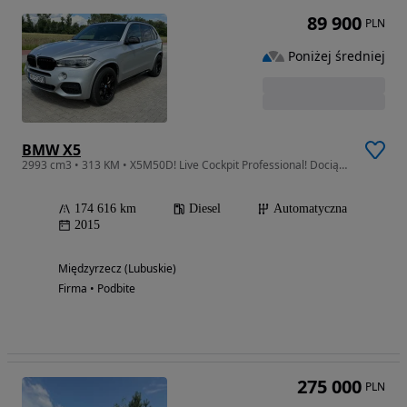
89 900
PLN
Poniżej średniej
BMW X5
2993 cm3 • 313 KM • X5M50D! Live Cockpit Professional! Dociągi! Wentylowane fotele! 381 KM
174 616 km
Diesel
Automatyczna
2015
Międzyrzecz (Lubuskie)
Firma • Podbite
275 000
PLN