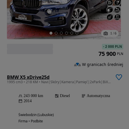
1
/
6
-
2 000 PLN
75 900
PLN
W granicach średniej
BMW X5 xDrive25d
1995 cm3 • 218 KM • Navi|Skóry|Kamera|Pamięć|2xPark|BiXenon| Serwisowany|Zarej.|GWARANCJA
243 000 km
Diesel
Automatyczna
2014
Świebodzin (Lubuskie)
Firma • Podbite