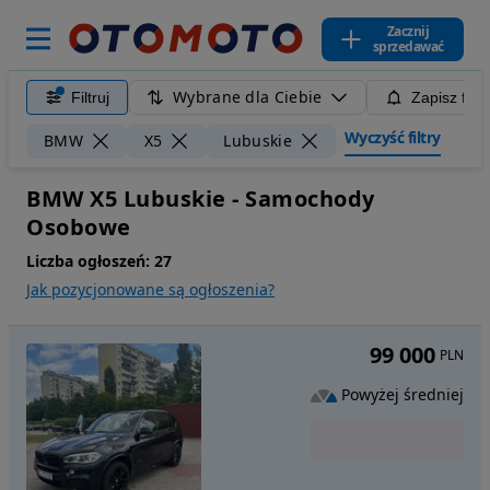
Zacznij
sprzedawać
Wybrane dla Ciebie
Filtruj
Zapisz filt
Wyczyść filtry
BMW
X5
Lubuskie
BMW X5 Lubuskie - Samochody
Osobowe
Liczba ogłoszeń:
27
Jak pozycjonowane są ogłoszenia?
99 000
PLN
Powyżej średniej