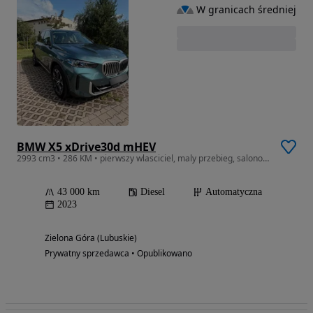
W granicach średniej
BMW X5 xDrive30d mHEV
2993 cm3 • 286 KM • pierwszy wlasciciel, maly przebieg, salonowy, swietny stan,
43 000 km
Diesel
Automatyczna
2023
Zielona Góra (Lubuskie)
Prywatny sprzedawca • Opublikowano