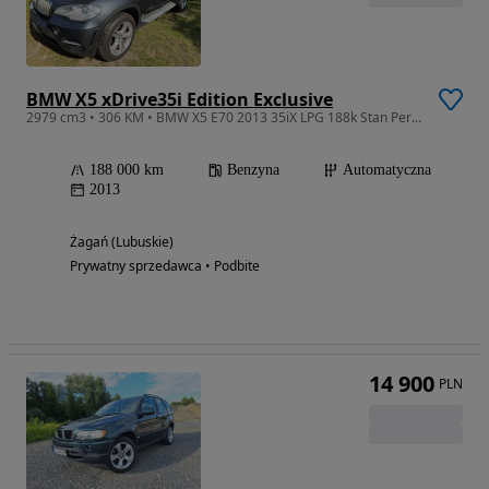
BMW X5 xDrive35i Edition Exclusive
2979 cm3 • 306 KM • BMW X5 E70 2013 35iX LPG 188k Stan Perfekt Doinwestowany Komforty
188 000 km
Benzyna
Automatyczna
2013
Żagań (Lubuskie)
Prywatny sprzedawca • Podbite
14 900
PLN