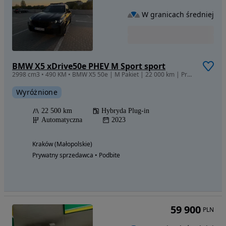
W granicach średniej
BMW X5 xDrive50e PHEV M Sport sport
2998 cm3 • 490 KM • BMW X5 50e | M Pakiet | 22 000 km | Premium Selection | ASO BMW
Wyróżnione
22 500 km
Hybryda Plug-in
Automatyczna
2023
Kraków (Małopolskie)
Prywatny sprzedawca • Podbite
59 900
PLN