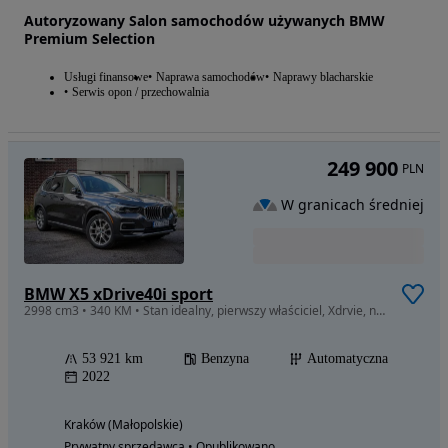
Autoryzowany Salon samochodów używanych BMW
Premium Selection
Usługi finansowe
Naprawa samochodów
Naprawy blacharskie
Serwis opon / przechowalnia
249 900
PLN
W granicach średniej
BMW X5 xDrive40i sport
2998 cm3 • 340 KM • Stan idealny, pierwszy właściciel, Xdrvie, nowe opony
53 921 km
Benzyna
Automatyczna
2022
Kraków (Małopolskie)
Prywatny sprzedawca • Opublikowano