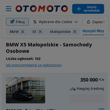
Zacznij
sprzedawać
Wybrane dla Ciebie
Filtruj
Zapisz filt
Wyczyść filtry
BMW
X5
Małopolskie
BMW X5 Małopolskie - Samochody
Osobowe
Liczba ogłoszeń:
102
Jak pozycjonowane są ogłoszenia?
350 000
PLN
Powyżej średniej