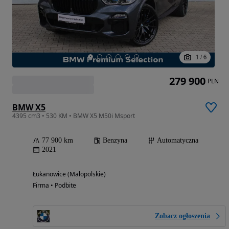
1
/
6
279 900
PLN
BMW X5
4395 cm3 • 530 KM • BMW X5 M50i Msport
77 900 km
Benzyna
Automatyczna
2021
Łukanowice (Małopolskie)
Firma • Podbite
Zobacz ogłoszenia