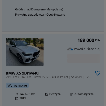
Gródek nad Dunajcem (Małopolskie)
Prywatny sprzedawca • Opublikowano
189 000
PLN
Powyżej średniej
BMW X5 xDrive40i
2998 cm3 • 340 KM • BMW X5 G05 40i M-Pakiet | Salon PL | FV23% | Head-Up | Serwis ASO | B5
Wyróżnione
147 678 km
Benzyna
Automatyczna
2019