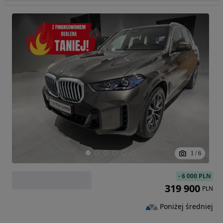
1
/
6
-
6 000 PLN
319 900
PLN
Poniżej średniej