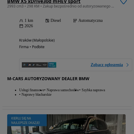
BMW X5 xDrive30d mHEV sport
2993 cm3 • 298 KM • Zakup bezpośrednio od autoryzowanego dealera, dostępny od ręki!
1 km
Diesel
Automatyczna
2026
Kraków (Małopolskie)
Firma • Podbite
Zobacz ogłoszenia
M-CARS AUTORYZOWANY DEALER BMW
Usługi finansowe
Naprawa samochodów
Szybka naprawa
Naprawy blacharskie