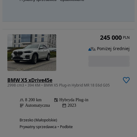
245 000
PLN
Poniżej średniej
BMW X5 xDrive45e
2998 cm3 • 394 KM • BMW X5 Plug-in Hybrid MR 18 E6d G05
8 200 km
Hybryda Plug-in
Automatyczna
2023
Brzesko (Małopolskie)
Prywatny sprzedawca • Podbite