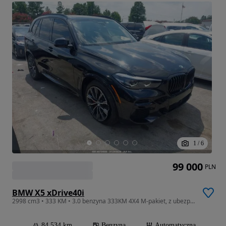
1
/
6
99 000
PLN
BMW X5 xDrive40i
2998 cm3 • 333 KM • 3.0 benzyna 333KM 4X4 M-pakiet, z ubezpieczalni!!!
84 534 km
Benzyna
Automatyczna