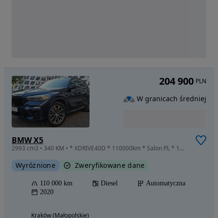
204 900
PLN
W granicach średniej
BMW X5
2993 cm3 • 340 KM • * XDRIVE40D * 110000km * Salon PL * 1WŁ * ASO *
Wyróżnione
Zweryfikowane dane
110 000 km
Diesel
Automatyczna
2020
Kraków (Małopolskie)