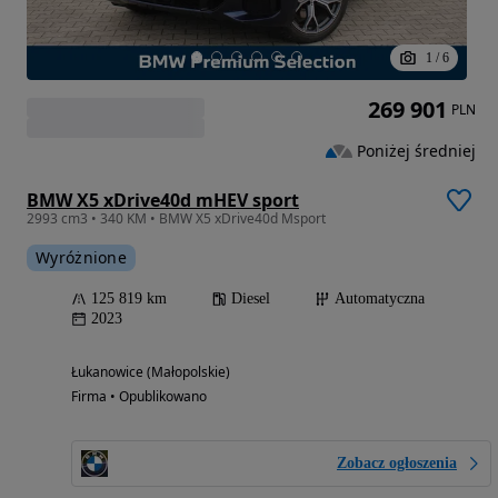
1
/
6
269 901
PLN
Poniżej średniej
BMW X5 xDrive40d mHEV sport
2993 cm3 • 340 KM • BMW X5 xDrive40d Msport
Wyróżnione
125 819 km
Diesel
Automatyczna
2023
Łukanowice (Małopolskie)
Firma • Opublikowano
Zobacz ogłoszenia