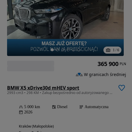
1
/
6
365 900
PLN
W granicach średniej
BMW X5 xDrive30d mHEV sport
2993 cm3 • 298 KM • Zakup bezpośrednio od autoryzowanego dealera, dostępny od ręki!
5 000 km
Diesel
Automatyczna
2026
Kraków (Małopolskie)