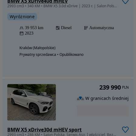
BMW X5 xDrive40d mHEV
2993 cm3 • 340 KM • BMW X5 3.0d xDrive | 2023 r. | Salon Polska | 1 Właściciel | Bezwypadk
Wyróżnione
39 953 km
Diesel
Automatyczna
2023
Kraków (Małopolskie)
Prywatny sprzedawca • Opublikowano
239 990
PLN
W granicach średniej
BMW X5 xDrive30d mHEV sport
2993 cm3 • 286 KM • Salon Polska, Serwis Aso, I właściciel, Bezwypadkowy, Mały przebieg