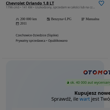
Chevrolet Orlando 1.8 LT
1796 cm3 • 141 KM • Uszkodzony, sprzedam w całości lub na części. Do negocjacji
200 000 km
Benzyna+LPG
Manualna
2011
Czechowice-Dziedzice (Śląskie)
Prywatny sprzedawca • Opublikowano
ok. 40 000 aut wycenian
Kupujesz nowe
Sprawdź, ile
wart
jest Twó