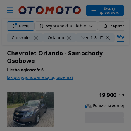
Zacznij
sprzedawać
Wybrane dla Ciebie
Filtruj
Zapisz filt
Wyczyść
Chevrolet
Orlando
"ver-1-8-lt"
Chevrolet Orlando - Samochody
Osobowe
Liczba ogłoszeń:
6
Jak pozycjonowane są ogłoszenia?
19 900
PLN
Poniżej średniej