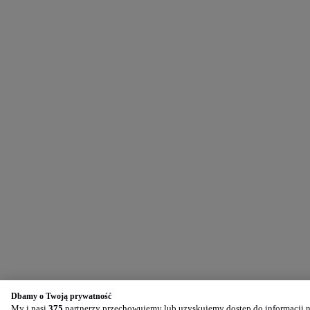
Dbamy o Twoją prywatność
My i nasi
375
partnerzy przechowujemy lub uzyskujemy dostęp do informacji na