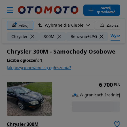
Zacznij
sprzedawać
Wybrane dla Ciebie
Filtruj
Zapisz filt
Wyczyść f
Chrysler
300M
Benzyna+LPG
Chrysler 300M - Samochody Osobowe
Liczba ogłoszeń:
1
Jak pozycjonowane są ogłoszenia?
6 700
PLN
W granicach średniej
Chrysler 300M