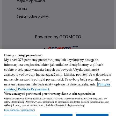
Mapa miejscowości
Kariera
Części - dobre praktyki
Powered by OTOMOTO
Dbamy o Twoją prywatność
My i nasi
375
partnerzy przechowujemy lub uzyskujemy dostęp do
informacji na urządzeniu, takich jak unikalne identyfikatory w plikach
cookie w celu przetwarzania danych osobowych. Użytkownik może
zaakceptować wybory lub zarządzać nimi, klikając poniżej lub w dowolnym
momencie na stronie polityki prywatności. Te wybory będą sygnalizowane
naszym partnerom i nie będą miały wpływu na dane przeglądania.
Polityka
Nasze aplikacje w twoim telefonie
cookies,
Polityka Prywatności
Wraz z naszymi partnerami przetwarzamy dane w celu zapewnienia:
Użycie dokładnych danych geolokalizacyjnych. Aktywne skanowanie charakterystyki urządzenia do
celów identyfikacji. Przechowywanie informacji na urządzeniu lub dostęp do nich. Spersonalizowane
reklamy i treści, pomiar reklam i treści, badnie odbiorców i ulepszanie usług.
Lista partnerów (dostawców)