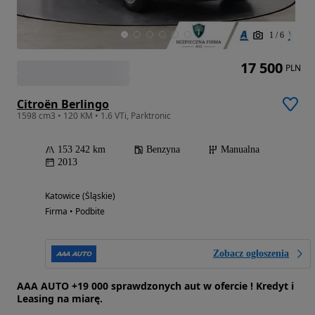
1
/
6
17 500
PLN
Citroën Berlingo
1598 cm3 • 120 KM • 1.6 VTi, Parktronic
153 242 km
Benzyna
Manualna
2013
Katowice (Śląskie)
Firma • Podbite
Zobacz ogłoszenia
AAA AUTO +19 000 sprawdzonych aut w ofercie ! Kredyt i
Leasing na miarę.