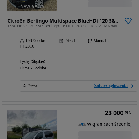
Citroën Berlingo Multispace BlueHDi 120 S&S XTR
1560 cm3 • 120 KM • Berlingo 1.6 HDI 120km LED navi HAK navi SERWIS bezwypadkowy 2017
199 900 km
Diesel
Manualna
2016
Tychy (Śląskie)
Firma • Podbite
Zobacz ogłoszenia
Firma
23 000
PLN
W granicach średniej