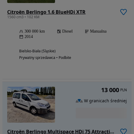
Citroën Berlingo 1.6 BlueHDi XTR
1560 cm3 • 102 KM
300 000 km
Diesel
Manualna
2014
Bielsko-Biała (Śląskie)
Prywatny sprzedawca • Podbite
13 000
PLN
W granicach średniej
Citroën Berlingo Multispace HDi 75 Attraction