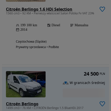
Citroën Berlingo 1.6 HDi Selection
1560 cm3 • 92 KM • Pierwszy właściciel Salon Polska Fv VAT 23%
199 100 km
Diesel
Manualna
2014
Częstochowa (Śląskie)
Prywatny sprzedawca • Podbite
24 500
PLN
W granicach średniej
Citroën Berlingo
1499 cm3 • 76 KM • CITROËN Berlingo 1.5 BlueHDi 2017