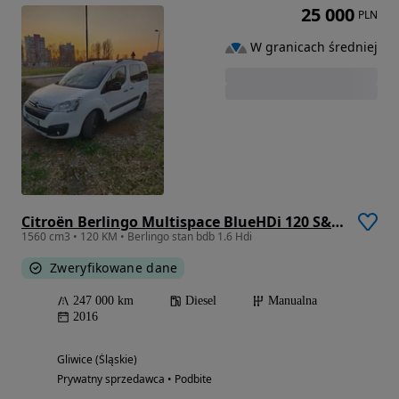
25 000
PLN
W granicach średniej
Citroën Berlingo Multispace BlueHDi 120 S&S SHINE
1560 cm3 • 120 KM • Berlingo stan bdb 1.6 Hdi
Zweryfikowane dane
247 000 km
Diesel
Manualna
2016
Gliwice (Śląskie)
Prywatny sprzedawca • Podbite