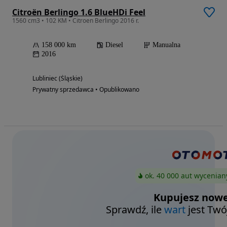
Citroën Berlingo 1.6 BlueHDi Feel
1560 cm3 • 102 KM • Citroen Berlingo 2016 r.
158 000 km
Diesel
Manualna
2016
Lubliniec (Śląskie)
Prywatny sprzedawca • Opublikowano
ok. 40 000 aut wycenian
Kupujesz nowe
Sprawdź, ile
wart
jest Twó