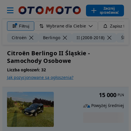
Zacznij
sprzedawać
Wybrane dla Ciebie
Filtruj
Zapisz filt
Citroën
Berlingo
II (2008-2018)
Śląs
Citroën Berlingo II Śląskie -
Samochody Osobowe
Liczba ogłoszeń:
32
Jak pozycjonowane są ogłoszenia?
15 000
PLN
Powyżej średniej