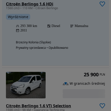
Citroën Berlingo 1.6 HDi
1560 cm3 • 110 KM • Citroen Berlingo
Wyróżnione
293 300 km
Diesel
Manualna
2011
Brzeziny Kolonia (Śląskie)
Prywatny sprzedawca • Opublikowano
25 900
PLN
W granicach średniej
Citroën Berlingo 1.6 VTi Selection
1598 cm3 • 98 KM • Gwarancja Techniczna