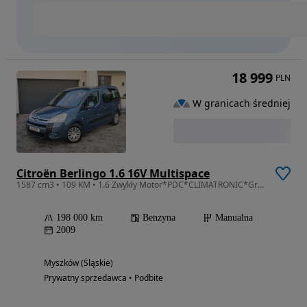
18 999
PLN
W granicach średniej
Citroën Berlingo 1.6 16V Multispace
1587 cm3 • 109 KM • 1.6 Zwykły Motor*PDC*CLIMATRONIC*Grzane Fotele*Bezwypadkowy* z Niemiec
198 000 km
Benzyna
Manualna
2009
Myszków (Śląskie)
Prywatny sprzedawca • Podbite