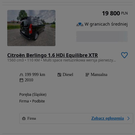
19 800
PLN
W granicach średniej
Citroën Berlingo 1.6 HDi Equilibre XTR
1560 cm3 • 110 KM • Multi space nietuzinkowa wersja pierwszy właściciel 1.6HDI
199 999 km
Diesel
Manualna
2010
Poręba (Śląskie)
Firma • Podbite
Zobacz ogłoszenia
Firma