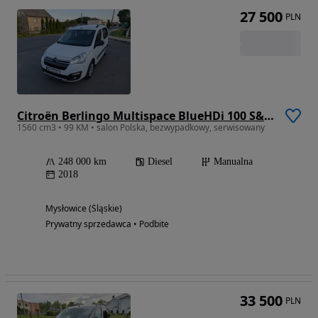
27 500
PLN
Citroën Berlingo Multispace BlueHDi 100 S&S XTR
1560 cm3 • 99 KM • salon Polska, bezwypadkowy, serwisowany
248 000 km
Diesel
Manualna
2018
Mysłowice (Śląskie)
Prywatny sprzedawca • Podbite
33 500
PLN