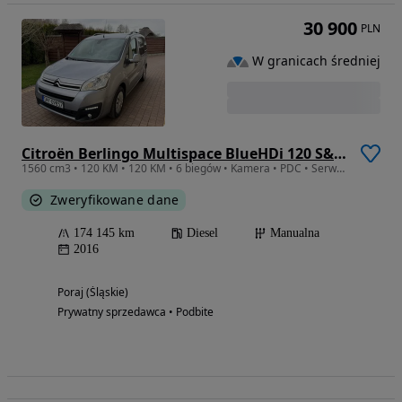
30 900
PLN
W granicach średniej
Citroën Berlingo Multispace BlueHDi 120 S&S SELECTION
1560 cm3 • 120 KM • 120 KM • 6 biegów • Kamera • PDC • Serwis ASO • Zadbany
Zweryfikowane dane
174 145 km
Diesel
Manualna
2016
Poraj (Śląskie)
Prywatny sprzedawca • Podbite