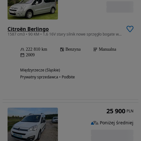
Citroën Berlingo
1587 cm3 • 90 KM • 1.6 16V stary silnik nowe sprzęgło bogate wyposażenie
222 810 km
Benzyna
Manualna
2009
Międzyrzecze (Śląskie)
Prywatny sprzedawca • Podbite
25 900
PLN
Poniżej średniej