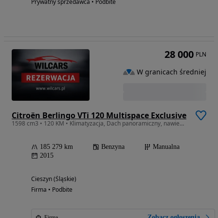
Prywatny sprzedawca • Podbite
28 000
PLN
W granicach średniej
Citroën Berlingo VTi 120 Multispace Exclusive
1598 cm3 • 120 KM • Klimatyzacja, Dach panoramiczny, nawiewy w dachu, Hak, 2 kpl. kół, PDC
185 279 km
Benzyna
Manualna
2015
Cieszyn (Śląskie)
Firma • Podbite
Zobacz ogłoszenia
Firma