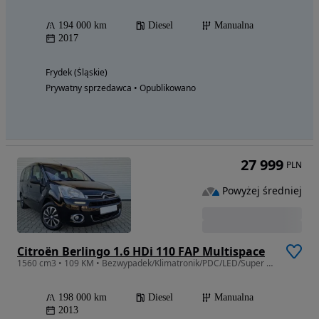
194 000 km
Diesel
Manualna
2017
Frydek (Śląskie)
Prywatny sprzedawca • Opublikowano
27 999
PLN
Powyżej średniej
Citroën Berlingo 1.6 HDi 110 FAP Multispace
1560 cm3 • 109 KM • Bezwypadek/Klimatronik/PDC/LED/Super Stan/Podgrzewane fotele
198 000 km
Diesel
Manualna
2013