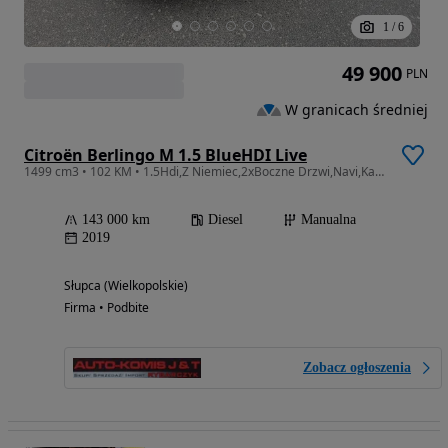
1
/
6
49 900
PLN
W granicach średniej
Citroën Berlingo M 1.5 BlueHDI Live
1499 cm3 • 102 KM • 1.5Hdi,Z Niemiec,2xBoczne Drzwi,Navi,Kamera,Serwis!
143 000 km
Diesel
Manualna
2019
Słupca (Wielkopolskie)
Firma • Podbite
Zobacz ogłoszenia