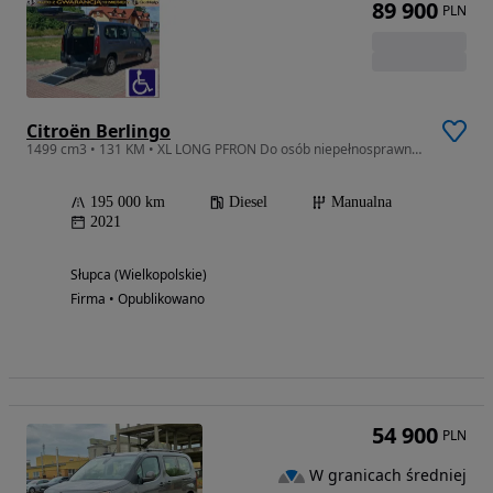
89 900
PLN
Citroën Berlingo
1499 cm3 • 131 KM • XL LONG PFRON Do osób niepełnosprawnych wózek inwalida
195 000 km
Diesel
Manualna
2021
Słupca (Wielkopolskie)
Firma • Opublikowano
54 900
PLN
W granicach średniej