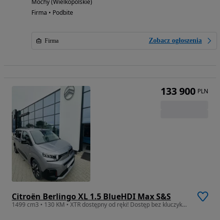
Mochy (Wielkopolskie)
Firma • Podbite
Zobacz ogłoszenia
Firma
133 900
PLN
Citroën Berlingo XL 1.5 BlueHDI Max S&S
1499 cm3 • 130 KM • XTR dostępny od ręki! Dostęp bez kluczykowy! Kamera cofania! Hak!