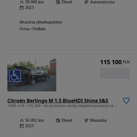
58 000 km
Diesel
Automatyczna
2023
Września (Wielkopolskie)
Firma • Podbite
115 100
PLN
Citroën Berlingo M 1.5 BlueHDI Shine S&S
1499 cm3 • 102 KM • Do przewozu osoby niepełnosprawnej na wozku inwalidzkim PFRON
56 092 km
Diesel
Manualna
2023