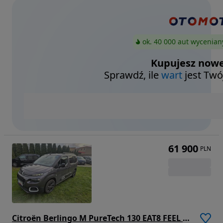
ok. 40 000 aut wycenian
Kupujesz nowe
Sprawdź, ile
wart
jest Twó
61 900
PLN
Citroën Berlingo M PureTech 130 EAT8 FEEL PACK