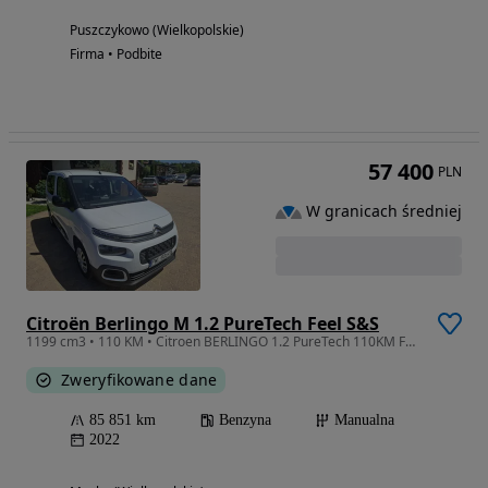
Puszczykowo (Wielkopolskie)
Firma • Podbite
57 400
PLN
W granicach średniej
Citroën Berlingo M 1.2 PureTech Feel S&S
1199 cm3 • 110 KM • Citroen BERLINGO 1.2 PureTech 110KM Feel M 2022r BEZWYPADKOWE Salon PL
Zweryfikowane dane
85 851 km
Benzyna
Manualna
2022