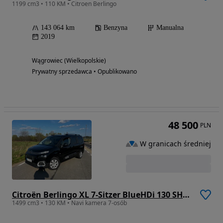
1199 cm3 • 110 KM • Citroen Berlingo
143 064 km
Benzyna
Manualna
2019
Wągrowiec (Wielkopolskie)
Prywatny sprzedawca • Opublikowano
48 500
PLN
W granicach średniej
Citroën Berlingo XL 7-Sitzer BlueHDi 130 SHINE
1499 cm3 • 130 KM • Navi kamera 7-osób