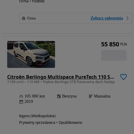
Firma • Podbite
Zobacz ogłoszenia
Firma
55 850
PLN
Citroën Berlingo Multispace PureTech 110 SHINE
1199 cm3 • 110 KM • Piękne Berlingo XTR Panorama dach hedap
105 000 km
Benzyna
Manualna
2019
Kępno (Wielkopolskie)
Prywatny sprzedawca • Opublikowano