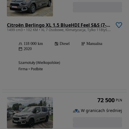
Citroën Berlingo XL 1.5 BlueHDI Feel S&S (7-os.)
1499 cm3 • 102 KM • XL 7 Osobowe, Klimatyzacja, Tylko 118tyś. BEZWYPADKOWE, Zadbane !
118 000 km
Diesel
Manualna
2020
Szamotuły (Wielkopolskie)
Firma • Podbite
72 500
PLN
W granicach średniej