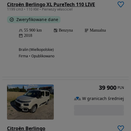
Citroën Berlingo XL PureTech 110 LIVE
1199 cm3 • 110 KM • Pierwszy własciciel
Zweryfikowane dane
55 900 km
Benzyna
Manualna
2018
Bralin (Wielkopolskie)
Firma • Opublikowano
39 900
PLN
W granicach średniej
Citroën Berlingo