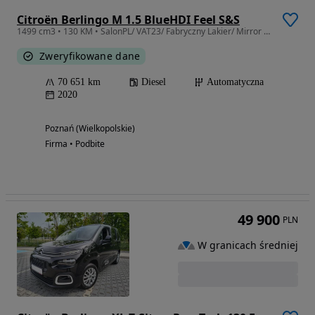
Citroën Berlingo M 1.5 BlueHDI Feel S&S
1499 cm3 • 130 KM • SalonPL/ VAT23/ Fabryczny Lakier/ Mirror Link/ Alufelgi/ PDC
Zweryfikowane dane
70 651 km
Diesel
Automatyczna
2020
Poznań (Wielkopolskie)
Firma • Podbite
49 900
PLN
W granicach średniej