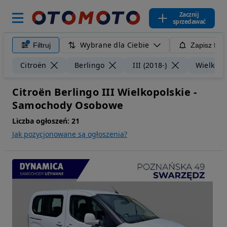
Zacznij
sprzedawać
Wybrane dla Ciebie
Filtruj
Zapisz filt
Citroën
Berlingo
III (2018-)
Wielkopo
Citroën Berlingo III Wielkopolskie -
Samochody Osobowe
Liczba ogłoszeń:
21
Jak pozycjonowane są ogłoszenia?