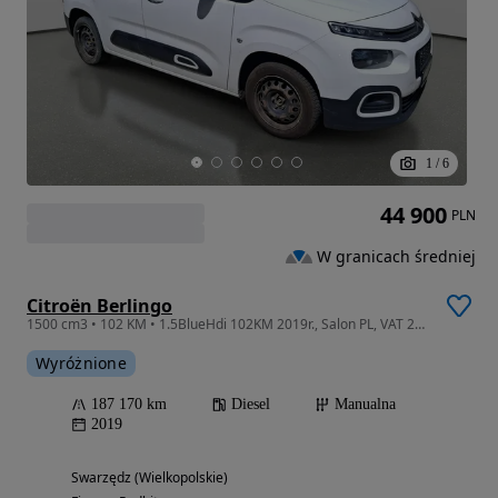
1
/
6
44 900
PLN
W granicach średniej
Citroën Berlingo
1500 cm3 • 102 KM • 1.5BlueHdi 102KM 2019r., Salon PL, VAT 23%
Wyróżnione
187 170 km
Diesel
Manualna
2019
Swarzędz (Wielkopolskie)