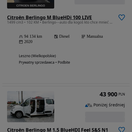
Citroën Berlingo M BlueHDi 100 LIVE
1499 cm3 • 102 KM • Berlingo---auto dla kogoś kto chce mnieć spokój--gotowe do jazdy
94 134 km
Diesel
Manualna
2020
Leszno (Wielkopolskie)
Prywatny sprzedawca • Podbite
43 900
PLN
Poniżej średniej
Citroën Berlingo M 1.5 BlueHDI Feel S&S N1