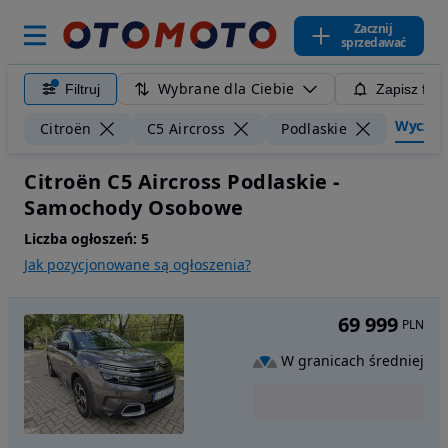
Zacznij
sprzedawać
Wybrane dla Ciebie
Filtruj
Zapisz filt
Wyczyść 
Citroën
C5 Aircross
Podlaskie
Citroën C5 Aircross Podlaskie -
Samochody Osobowe
Liczba ogłoszeń:
5
Jak pozycjonowane są ogłoszenia?
69 999
PLN
W granicach średniej