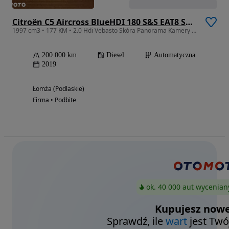
Citroën C5 Aircross BlueHDI 180 S&S EAT8 SHINE
1997 cm3 • 177 KM • 2.0 Hdi Vebasto Skóra Panorama Kamery Led Key Less Nawigacja Jak Nowy
200 000 km
Diesel
Automatyczna
2019
Łomża (Podlaskie)
Firma • Podbite
ok. 40 000 aut wycenian
Kupujesz nowe
Sprawdź, ile
wart
jest Twó