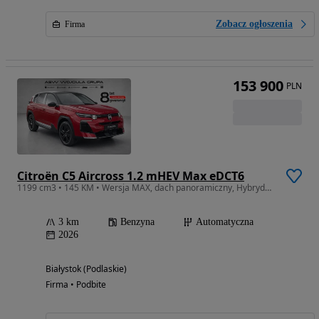
Zobacz ogłoszenia
Firma
153 900
PLN
Citroën C5 Aircross 1.2 mHEV Max eDCT6
1199 cm3 • 145 KM • Wersja MAX, dach panoramiczny, Hybryda, 8 lat "we care"
3 km
Benzyna
Automatyczna
2026
Białystok (Podlaskie)
Firma • Podbite