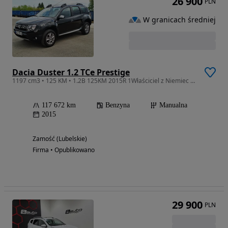
26 900
PLN
W granicach średniej
Dacia Duster 1.2 TCe Prestige
1197 cm3 • 125 KM • 1.2B 125KM 2015R 1Właściciel z Niemiec Niski Przebieg 117 672 km
117 672 km
Benzyna
Manualna
2015
Zamość (Lubelskie)
Firma • Opublikowano
29 900
PLN