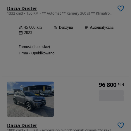
Dacia Duster
1332 cm3 • 150 KM • ** Automat ** Kamery 360 st ** Klimatronik **
45 000 km
Benzyna
Automatyczna
2023
Zamość (Lubelskie)
Firma • Opublikowano
96 800
PLN
Dacia Duster
1800 cm3 • 155 KM • expression hybrid155/pak.Zimowy/Od ręki!