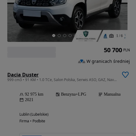
1
/
6
50 700
PLN
W granicach średniej
Dacia Duster
999 cm3 • 91 KM • 1.0 TCe, Salon Polska, Serwis ASO, GAZ, Navi, Klimatronic, Tempomat,
92 975 km
Benzyna+LPG
Manualna
2021
Lublin (Lubelskie)
Firma • Podbite