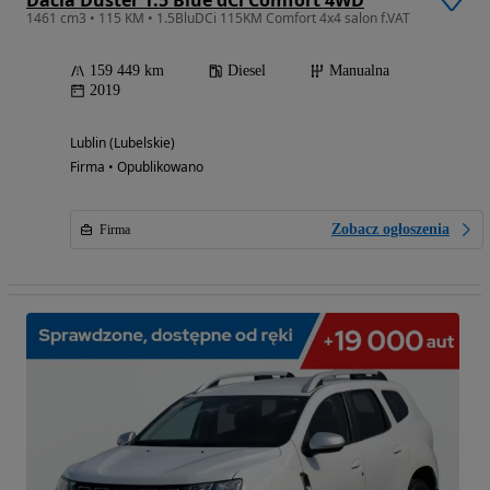
1461 cm3 • 115 KM • 1.5BluDCi 115KM Comfort 4x4 salon f.VAT
159 449 km
Diesel
Manualna
2019
Lublin (Lubelskie)
Firma • Opublikowano
Zobacz ogłoszenia
Firma