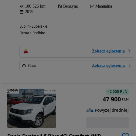
100 526 km
Benzyna
Manualna
2019
Lublin (Lubelskie)
Firma • Podbite
Zobacz ogłoszenia
Zobacz ogłoszenia
Firma
-
2 000 PLN
47 900
PLN
Powyżej średniej
Dacia Duster 1.5 Blue dCi Comfort 4WD