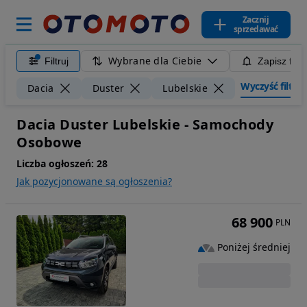
Zacznij
sprzedawać
Wybrane dla Ciebie
Filtruj
Zapisz filt
Wyczyść filtry
Dacia
Duster
Lubelskie
Dacia Duster Lubelskie - Samochody
Osobowe
Liczba ogłoszeń:
28
Jak pozycjonowane są ogłoszenia?
68 900
PLN
Poniżej średniej