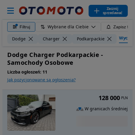
Zacznij
sprzedawać
Wybrane dla Ciebie
Filtruj
Zapisz filt
Wyczyść 
Dodge
Charger
Podkarpackie
Dodge Charger Podkarpackie -
Samochody Osobowe
Liczba ogłoszeń:
11
Jak pozycjonowane są ogłoszenia?
128 000
PLN
W granicach średniej