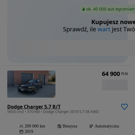
ok. 40 000 aut wycenian
Kupujesz nowe
Sprawdź, ile
wart
jest Twó
64 900
PLN
Dodge Charger 5.7 R/T
5654 cm3 • 370 KM • Dodge Charger 2019 5.7 V8 AWD
209 000 km
Benzyna
Automatyczna
2019