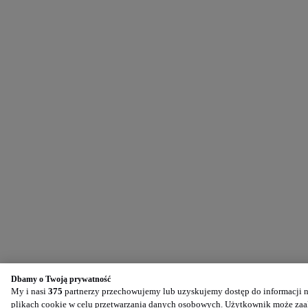
Dbamy o Twoją prywatność
My i nasi
375
partnerzy przechowujemy lub uzyskujemy dostęp do informacji na
plikach cookie w celu przetwarzania danych osobowych. Użytkownik może zaak