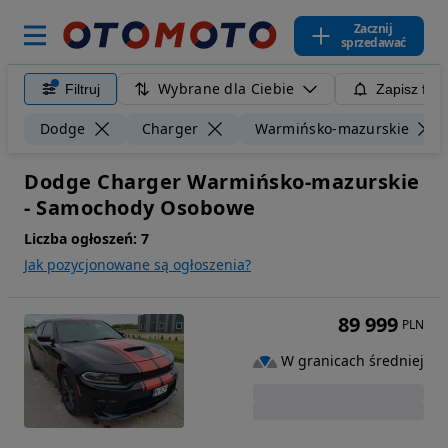
Zacznij
sprzedawać
Wybrane dla Ciebie
Filtruj
Zapisz filt
Dodge
Charger
Warmińsko-mazurskie
Dodge Charger Warmińsko-mazurskie
- Samochody Osobowe
Liczba ogłoszeń:
7
Jak pozycjonowane są ogłoszenia?
89 999
PLN
W granicach średniej