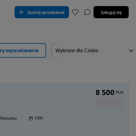
Zacznij sprzedawać
Zaloguj się
ltry wyszukiwania
8 500
PLN
Manualna
1999