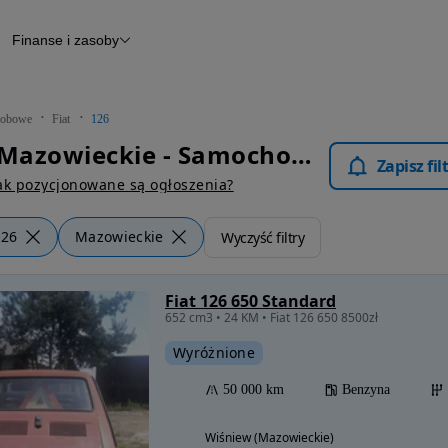
Finanse i zasoby
chody
Finansowanie
Leasing
dy
Narzędzie do wyceny samochodu
tryczne
Raport z inspekcji
obowe
Fiat
126
m
Raport historii pojazdu
Fiat 126 Mazowieckie - Samochody Osobowe
Otomoto News
Zapisz fi
wane
ak pozycjonowane są ogłoszenia?
126
Mazowieckie
Wyczyść filtry
Fiat 126 650 Standard
652 cm3 • 24 KM • Fiat 126 650 8500zł
Wyróżnione
50 000 km
Benzyna
Wiśniew (Mazowieckie)