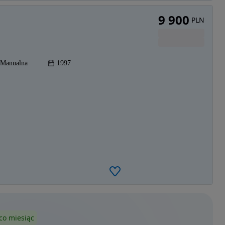
9 900
PLN
Manualna
1997
co miesiąc