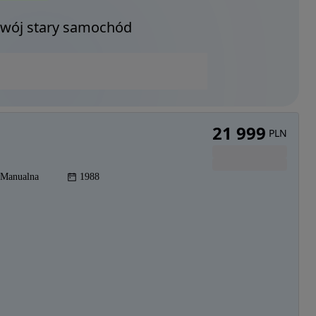
Twój stary samochód
21 999
PLN
Manualna
1988