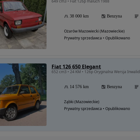
649 cm3 • Fiat 126p maluch 1988
38 000 km
Benzyna
Ożarów Mazowiecki (Mazowieckie)
Prywatny sprzedawca • Opublikowano
Fiat 126 650 Elegant
652 cm3 • 24 KM • 126p Oryginalna Wersja Inwal
14 576 km
Benzyna
Ząbki (Mazowieckie)
Prywatny sprzedawca • Opublikowano