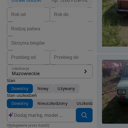
Ustaw budżet
np. 1200 PLN/mc
Lokalizacja
Mazowieckie
Stan
Dowolny
Nowy
Używany
Stan uszkodzeń
Dowolny
Nieuszkodzony
Uszkodzony
Obsługiwane przez AutoIQ