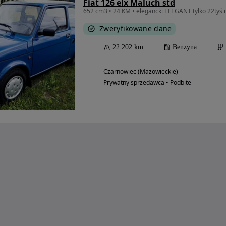
Fiat 126 elx Maluch std
652 cm3 • 24 KM • elegancki ELEGANT tylko 22tyś
Zweryfikowane dane
22 202 km
Benzyna
Czarnowiec (Mazowieckie)
Prywatny sprzedawca • Podbite