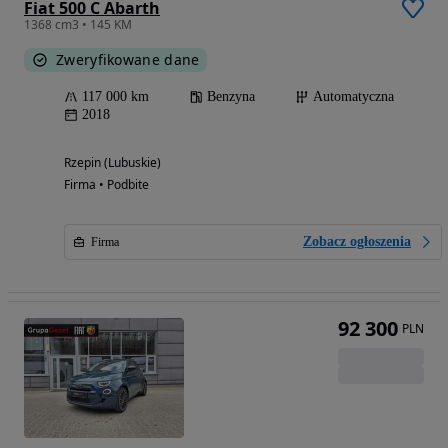
Fiat 500 C Abarth
1368 cm3 • 145 KM
Zweryfikowane dane
117 000 km
Benzyna
Automatyczna
2018
Rzepin (Lubuskie)
Firma • Podbite
Zobacz ogłoszenia
Firma
92 300
PLN