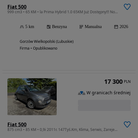
Fiat 500
999 cm3 • 65 KM • la Prima Hybrid 1.0 65KM Już Dostępny!!! Nowość
5 km
Benzyna
Manualna
2026
Gorzów Wielkopolski (Lubuskie)
Firma • Opublikowano
17 300
PLN
W granicach średniej
Fiat 500
875 cm3 • 85 KM • 0,9i 2011r. 147Tyś.Km, Klima, Serwis, Zarejestrowany w Polsce.