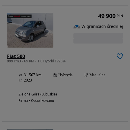
49 900
PLN
W granicach średniej
Fiat 500
999 cm3 • 69 KM • 1.0 Hybrid FV23%
31 567 km
Hybryda
Manualna
2023
Zielona Góra (Lubuskie)
Firma • Opublikowano