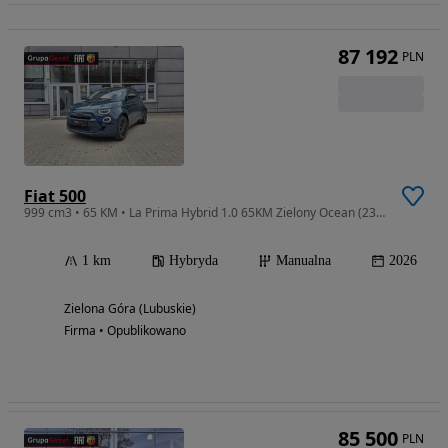
87 192
PLN
Fiat 500
999 cm3 • 65 KM • La Prima Hybrid 1.0 65KM Zielony Ocean (230)
1 km
Hybryda
Manualna
2026
Zielona Góra (Lubuskie)
Firma • Opublikowano
85 500
PLN