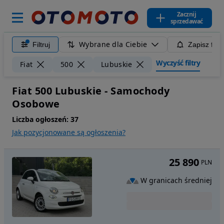
Zacznij
sprzedawać
Wybrane dla Ciebie
Filtruj
Zapisz filt
Wyczyść filtry
Fiat
500
Lubuskie
Fiat 500 Lubuskie - Samochody
Osobowe
Liczba ogłoszeń:
37
Jak pozycjonowane są ogłoszenia?
25 890
PLN
W granicach średniej