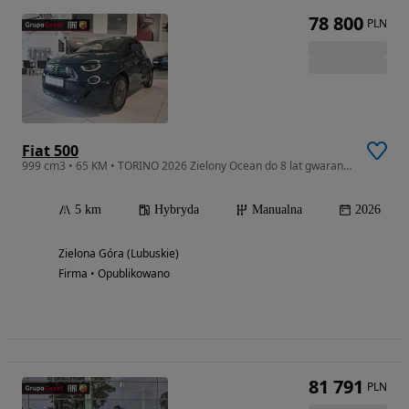
78 800
PLN
Fiat 500
999 cm3 • 65 KM • TORINO 2026 Zielony Ocean do 8 lat gwarancji
5 km
Hybryda
Manualna
2026
Zielona Góra (Lubuskie)
Firma • Opublikowano
81 791
PLN