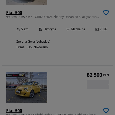
Fiat 500
999 cm3 • 65 KM • TORINO 2026 Zielony Ocean do 8 lat gwarancji
5 km
Hybryda
Manualna
2026
Zielona Góra (Lubuskie)
Firma • Opublikowano
82 500
PLN
Fiat 500
999 cm3 • 65 KM • Hybrid Torino 1.0 65KM Zółty Gold do 8 lat gwarancji