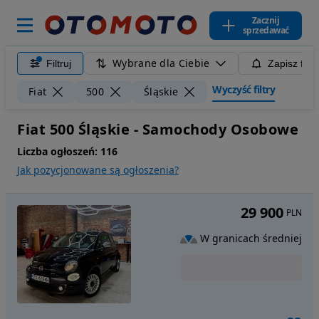
Zacznij
sprzedawać
Wybrane dla Ciebie
Filtruj
Zapisz filt
Wyczyść filtry
Fiat
500
Śląskie
Fiat 500 Śląskie - Samochody Osobowe
Liczba ogłoszeń:
116
Jak pozycjonowane są ogłoszenia?
29 900
PLN
W granicach średniej