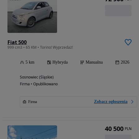
Fiat 500
999 cm3 • 65 KM • Torino! Wyprzedaż!
5 km
Hybryda
Manualna
2026
Sosnowiec (Śląskie)
Firma • Opublikowano
Zobacz ogłoszenia
Firma
40 500
PLN