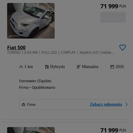
71 999
PLN
Fiat 500
TORINO 1.0 65 KM | FULL LED | CARPLAY | Keyless GO |niebieski celesti
1 km
Hybryda
Manualna
2026
Sosnowiec (Śląskie)
Firma • Opublikowano
Zobacz ogłoszenia
Firma
71 999
PLN