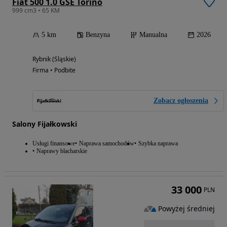
Fiat 500 1.0 GSE Torino
999 cm3 • 65 KM
5 km
Benzyna
Manualna
2026
Rybnik (Śląskie)
Firma • Podbite
Zobacz ogłoszenia
Salony Fijałkowski
Usługi finansowe
Naprawa samochodów
Szybka naprawa
Naprawy blacharskie
33 000
PLN
Powyżej średniej