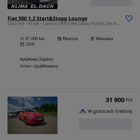
Fiat 500 1.2 Start&Stopp Lounge
1242 cm3 • 69 KM • Cabrio SUPER STAN Zobacz FILM EL.DACH Klima PółSkóra PDC
87 000 km
Benzyna
Manualna
2018
Rydułtowy (Śląskie)
Firma • Opublikowano
31 900
PLN
W granicach średniej