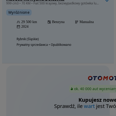
999 cm3 • 70 KM • Fiat 500 krajowy, bezwypadkowy gotówka lub cesja, gwarancja do 2028!
Wyróżnione
29 500 km
Benzyna
Manualna
2024
Rybnik (Śląskie)
Prywatny sprzedawca • Opublikowano
ok. 40 000 aut wycenian
Kupujesz nowe
Sprawdź, ile
wart
jest Twó