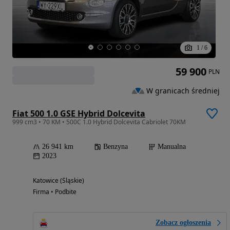
1
/
6
59 900
PLN
W granicach średniej
Fiat 500 1.0 GSE Hybrid Dolcevita
999 cm3 • 70 KM • 500C 1.0 Hybrid Dolcevita Cabriolet 70KM
26 941 km
Benzyna
Manualna
2023
Katowice (Śląskie)
Firma • Podbite
Zobacz ogłoszenia