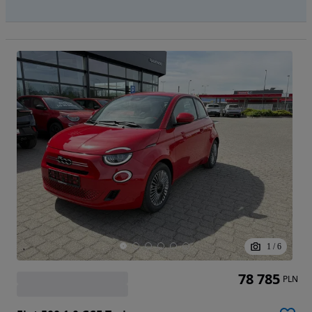
1
/
6
78 785
PLN