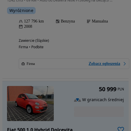
1242 cm3 • 69 KM • Auto od Dealera Niski Przebieg na bieżąco serwisowane
Wyróżnione
127 796 km
Benzyna
Manualna
2008
Zawiercie (Śląskie)
Firma • Podbite
Zobacz ogłoszenia
Firma
50 999
PLN
W granicach średniej
Fiat 500 1.0 Hybrid Dolcevita