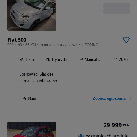
Fiat 500
999 cm3 • 65 KM • manualna skrzynia wersja TORINO.
1 km
Hybryda
Manualna
2026
Sosnowiec (Śląskie)
Firma • Opublikowano
Zobacz ogłoszenia
Firma
29 999
PLN
W granicach średniej