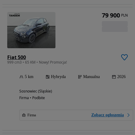
79 900
PLN
Fiat 500
999 cm3 • 65 KM • Nowy! Promocja!
5 km
Hybryda
Manualna
2026
Sosnowiec (Śląskie)
Firma • Podbite
Zobacz ogłoszenia
Firma