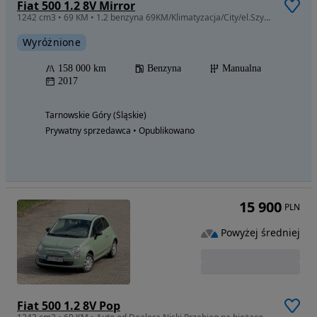
Fiat 500 1.2 8V Mirror
1242 cm3 • 69 KM • 1.2 benzyna 69KM/Klimatyzacja/City/el.SzybyLusterka/ESP/CzujnikiPDC
Wyróżnione
158 000 km
Benzyna
Manualna
2017
Tarnowskie Góry (Śląskie)
Prywatny sprzedawca • Opublikowano
15 900
PLN
Powyżej średniej
Fiat 500 1.2 8V Pop