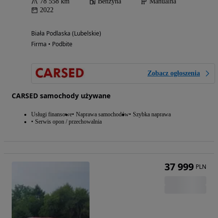
78 558 km
Benzyna
Manualna
2022
Biała Podlaska (Lubelskie)
Firma • Podbite
Zobacz ogłoszenia
CARSED samochody używane
Usługi finansowe
Naprawa samochodów
Szybka naprawa
Serwis opon / przechowalnia
37 999
PLN