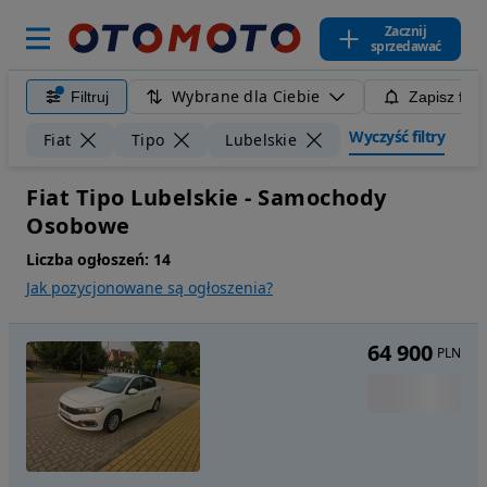
Zacznij
sprzedawać
Wybrane dla Ciebie
Filtruj
Zapisz filt
Wyczyść filtry
Fiat
Tipo
Lubelskie
Fiat Tipo Lubelskie - Samochody
Osobowe
Liczba ogłoszeń:
14
Jak pozycjonowane są ogłoszenia?
64 900
PLN