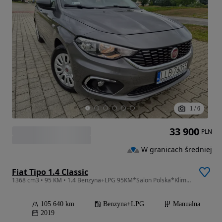
1
/
6
33 900
PLN
W granicach średniej
Fiat Tipo 1.4 Classic
1368 cm3 • 95 KM • 1.4 Benzyna+LPG 95KM*Salon Polska*Klima*Parktronik*
105 640 km
Benzyna+LPG
Manualna
2019