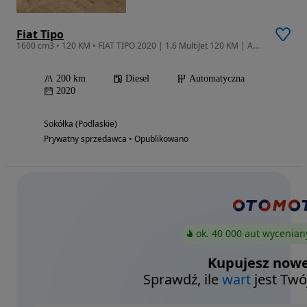
Fiat Tipo
1600 cm3 • 120 KM • FIAT TIPO 2020 | 1.6 MultiJet 120 KM | AUTOMAT | XENON | CARPLAY | Oryginalny lakier
200 km
Diesel
Automatyczna
2020
Sokółka (Podlaskie)
Prywatny sprzedawca • Opublikowano
ok. 40 000 aut wycenian
Kupujesz nowe
Sprawdź, ile
wart
jest Twó