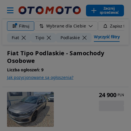
Zacznij
sprzedawać
Wybrane dla Ciebie
Filtruj
Zapisz filt
Wyczyść filtry
Fiat
Tipo
Podlaskie
Fiat Tipo Podlaskie - Samochody
Osobowe
Liczba ogłoszeń:
9
Jak pozycjonowane są ogłoszenia?
24 900
PLN