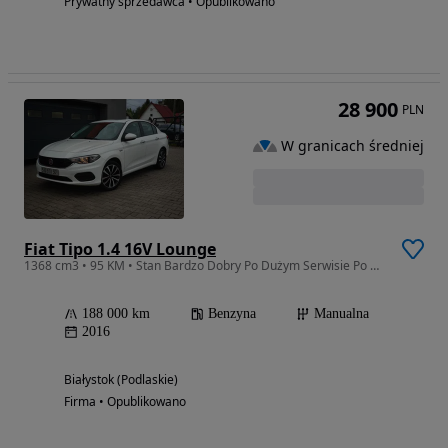
Prywatny sprzedawca • Opublikowano
28 900
PLN
W granicach średniej
Fiat Tipo 1.4 16V Lounge
1368 cm3 • 95 KM • Stan Bardzo Dobry Po Dużym Serwisie Po Opłatach Gwarancja
188 000 km
Benzyna
Manualna
2016
Białystok (Podlaskie)
Firma • Opublikowano