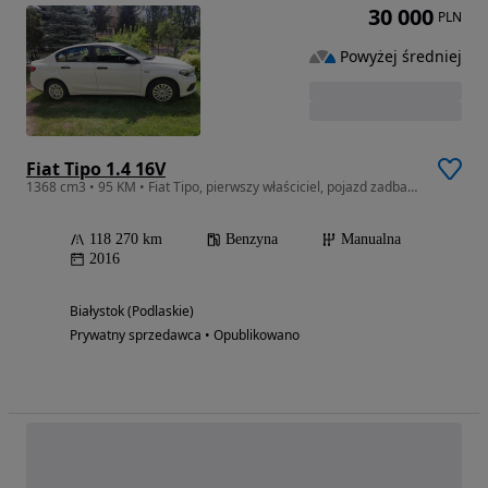
30 000
PLN
Powyżej średniej
Fiat Tipo 1.4 16V
1368 cm3 • 95 KM • Fiat Tipo, pierwszy właściciel, pojazd zadbany
118 270 km
Benzyna
Manualna
2016
Białystok (Podlaskie)
Prywatny sprzedawca • Opublikowano