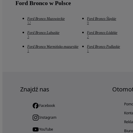
Ford Bronco w Polsce
Ford Bronco Mazowieckie
Ford Bronco Śląskie
12
9
Ford Bronco Lubuskie
Ford Bronco Łódzkie
3
2
Ford Bronco Warmińsko-mazurskie
Ford Bronco Podlaskie
1
1
Znajdź nas
Otomo
Pom
Facebook
Konta
Instagram
Rekl
YouTube
Biur