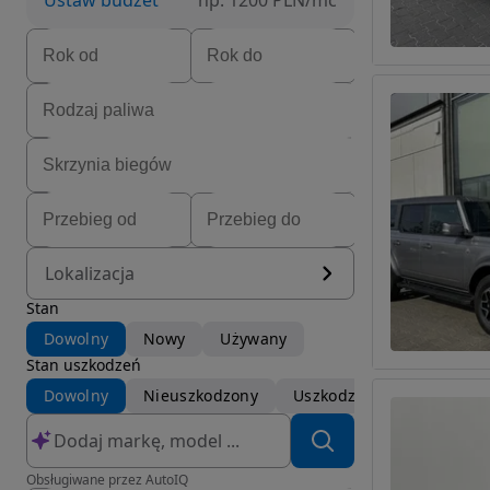
Ustaw budżet
np. 1200 PLN/mc
Lokalizacja
Stan
Dowolny
Nowy
Używany
Stan uszkodzeń
Dowolny
Nieuszkodzony
Uszkodzony
Obsługiwane przez AutoIQ