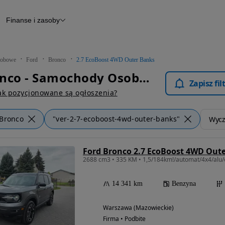
Finanse i zasoby
chody
Finansowanie
Leasing
dy
Narzędzie do wyceny samochodu
tryczne
Raport z inspekcji
obowe
Ford
Bronco
2.7 EcoBoost 4WD Outer Banks
m
Raport historii pojazdu
Ford Bronco - Samochody Osobowe
Otomoto News
Zapisz fi
wane
ak pozycjonowane są ogłoszenia?
Bronco
"ver-2-7-ecoboost-4wd-outer-banks"
Wyczy
Ford Bronco 2.7 EcoBoost 4WD Out
2688 cm3 • 335 KM • 1,5/184km!/automat/4x4/alu/
14 341 km
Benzyna
Warszawa (Mazowieckie)
Firma • Podbite