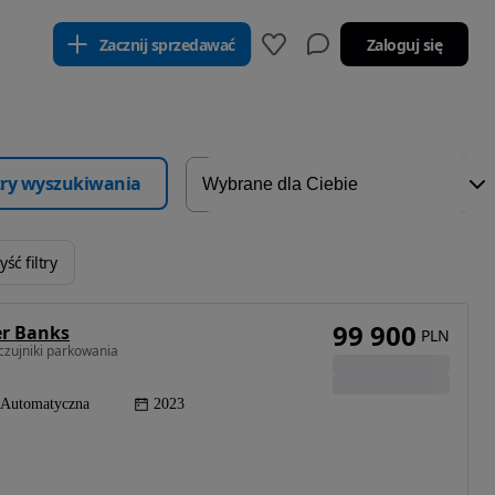
Zacznij sprzedawać
Zaloguj się
ltry wyszukiwania
ść filtry
99 900
er Banks
PLN
czujniki parkowania
Automatyczna
2023