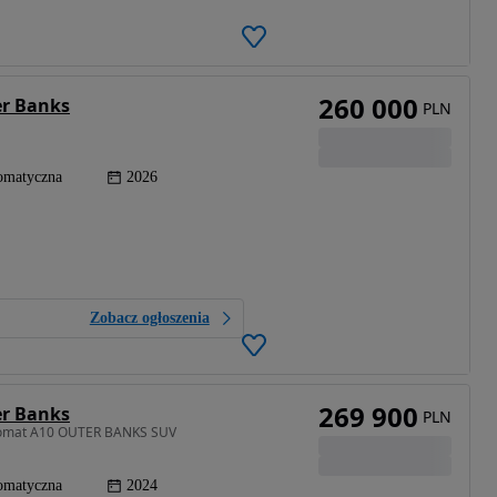
260 000
er Banks
PLN
omatyczna
2026
Zobacz ogłoszenia
269 900
er Banks
PLN
utomat A10 OUTER BANKS SUV
omatyczna
2024