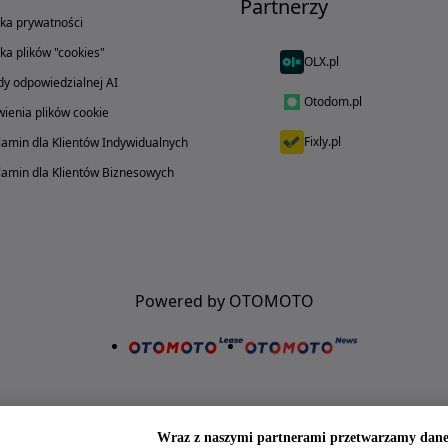
Partnerzy
yka prywatności
yka plików "cookies"
OLX.pl
y odpowiedzialnej AI
Otodom.pl
ienia plików cookie
Fixly.pl
amin dla Klientów Indywidualnych
amin dla Klientów Biznesowych
Powered by OTOMOTO
Wraz z naszymi partnerami przetwarzamy dane 