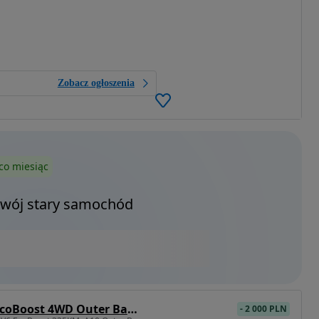
Zobacz ogłoszenia
co miesiąc
Twój stary samochód
Ford Bronco 2.7 EcoBoost 4WD Outer Banks
-
2 000 PLN