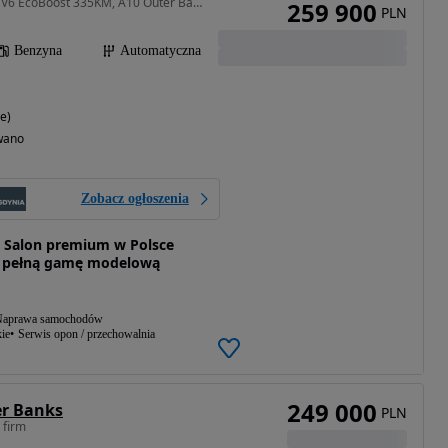
2688 cm3 • 335 KM • 2.7 V6 EcoBoost 335KM, A10 Outer Banks FordStore Gdynia
259 900
PLN
Benzyna
Automatyczna
e)
wano
Zobacz ogłoszenia
- Salon premium w Polsce
y pełną gamę modelową
aprawa samochodów
ie
Serwis opon / przechowalnia
249 000
er Banks
PLN
 firm