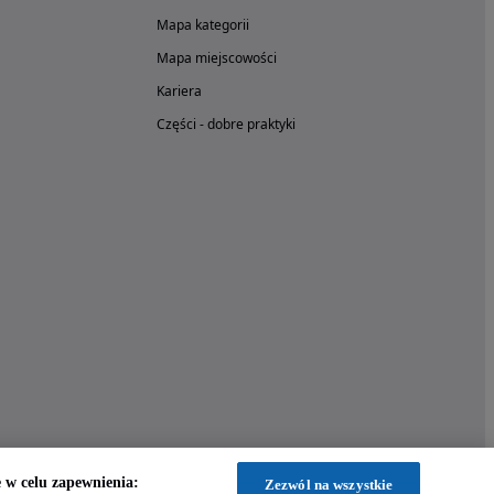
Mapa kategorii
Mapa miejscowości
Kariera
Części - dobre praktyki
w celu zapewnienia:
Zezwól na wszystkie