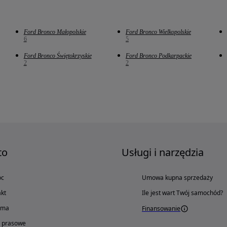
Ford Bronco Małopolskie
Ford Bronco Wielkopolskie
6
5
Ford Bronco Świętokrzyskie
Ford Bronco Podkarpackie
2
2
to
Usługi i narzędzia
oc
Umowa kupna sprzedaży
kt
Ile jest wart Twój samochód?
ama
Finansowanie
o prasowe