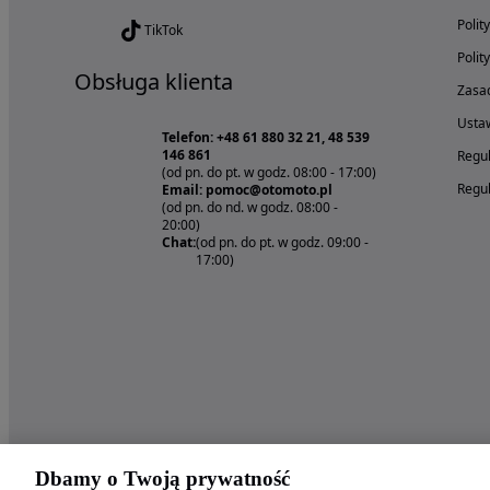
Polit
TikTok
Polit
Obsługa klienta
Zasad
Ustaw
Telefon: +48 61 880 32 21, 48 539
146 861
Regul
(od pn. do pt. w godz. 08:00 - 17:00)
Regul
Email: pomoc@otomoto.pl
(od pn. do nd. w godz. 08:00 -
20:00)
Chat:
(od pn. do pt. w godz. 09:00 -
17:00)
Dbamy o Twoją prywatność