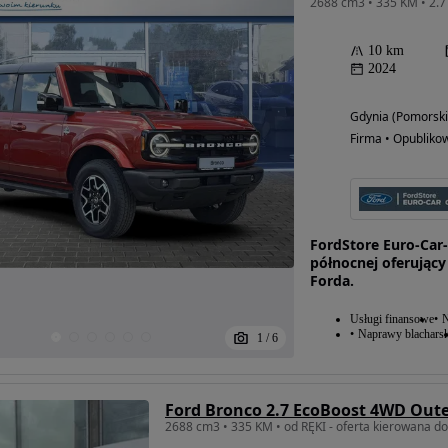
10 km
2024
Gdynia (Pomorski
Firma • Opubliko
FordStore Euro-Car
północnej oferując
Forda.
Usługi finansowe
N
Naprawy blacharsk
1
/
6
Ford Bronco 2.7 EcoBoost 4WD Out
2688 cm3 • 335 KM • od RĘKI - oferta kierowana do