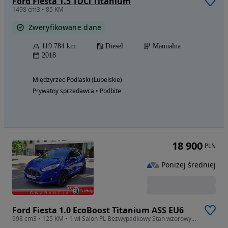
Ford Fiesta 1.5 TDCi Titanium
1498 cm3 • 85 KM
Zweryfikowane dane
119 784 km
Diesel
Manualna
2018
Międzyrzec Podlaski (Lubelskie)
Prywatny sprzedawca • Podbite
18 900
PLN
Poniżej średniej
Ford Fiesta 1.0 EcoBoost Titanium ASS EU6
998 cm3 • 125 KM • 1 wł Salon PL Bezwypadkowy Stan wzorowy Piękny Zamiana