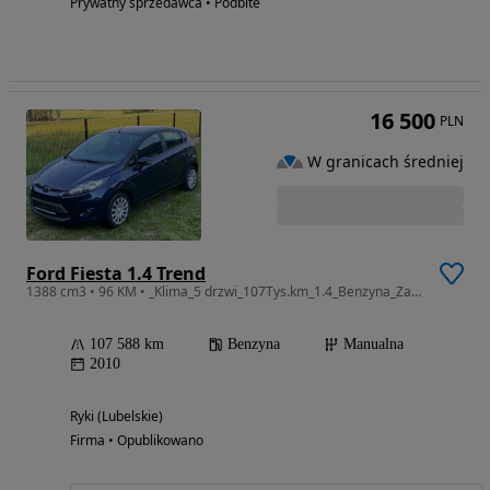
Prywatny sprzedawca • Podbite
16 500
PLN
W granicach średniej
Ford Fiesta 1.4 Trend
1388 cm3 • 96 KM • _Klima_5 drzwi_107Tys.km_1.4_Benzyna_Zadbana_Opłacona_NIemcy_
107 588 km
Benzyna
Manualna
2010
Ryki (Lubelskie)
Firma • Opublikowano