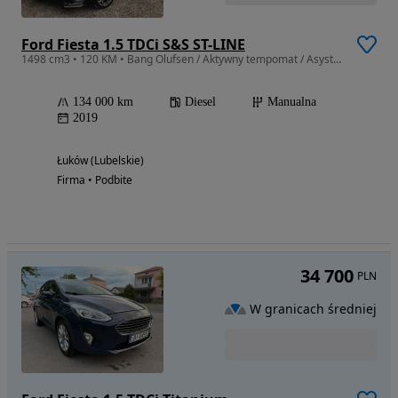
Ford Fiesta 1.5 TDCi S&S ST-LINE
1498 cm3 • 120 KM • Bang Olufsen / Aktywny tempomat / Asystent martwego pola / Nawigacja
134 000 km
Diesel
Manualna
2019
Łuków (Lubelskie)
Firma • Podbite
34 700
PLN
W granicach średniej