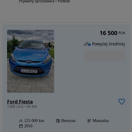
Prywatny sprzedawca • Podbite
16 500
PLN
Powyżej średniej
Ford Fiesta
1388 cm3 • 96 KM
125 000 km
Benzyna
Manualna
2010