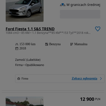
W granicach średniej
Ford Fiesta 1.1 S&S TREND
1084 cm3 • 85 KM • 1.1 Benzyna**85 KM**153 Tyś**2018 rok**Świeżo zarejestrowana**Zamiana
153 000 km
Benzyna
Manualna
2018
Zamość (Lubelskie)
Firma • Opublikowano
Zobacz ogłoszenia
Firma
12 900
PLN