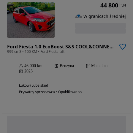
44 800
PLN
W granicach średniej
Ford Fiesta 1.0 EcoBoost S&S COOL&CONNECT
999 cm3 • 100 KM • Ford Fiesta Lift
46 000 km
Benzyna
Manualna
2023
Łuków (Lubelskie)
Prywatny sprzedawca • Opublikowano