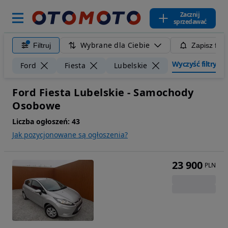
Zacznij
sprzedawać
Wybrane dla Ciebie
Filtruj
Zapisz filt
Wyczyść filtry
Ford
Fiesta
Lubelskie
Ford Fiesta Lubelskie - Samochody
Osobowe
Liczba ogłoszeń:
43
Jak pozycjonowane są ogłoszenia?
23 900
PLN