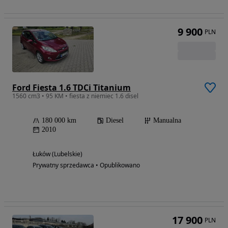
9 900
PLN
Ford Fiesta 1.6 TDCi Titanium
1560 cm3 • 95 KM • fiesta z niemiec 1.6 disel
180 000 km
Diesel
Manualna
2010
Łuków (Lubelskie)
Prywatny sprzedawca • Opublikowano
17 900
PLN