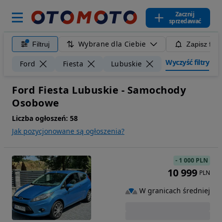
Zacznij
sprzedawać
Wybrane dla Ciebie
Filtruj
Zapisz filt
Wyczyść filtry
Ford
Fiesta
Lubuskie
Ford Fiesta Lubuskie - Samochody
Osobowe
Liczba ogłoszeń:
58
Jak pozycjonowane są ogłoszenia?
-
1 000 PLN
10 999
PLN
W granicach średniej