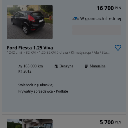
16 700
PLN
W granicach średniej
Ford Fiesta 1.25 Viva
1242 cm3 • 82 KM • 1.25 82KM 5 drzwi / Klimatyzacja / Alu / Stan BDB.
165 000 km
Benzyna
Manualna
2012
Świebodzin (Lubuskie)
Prywatny sprzedawca • Podbite
5 700
PLN