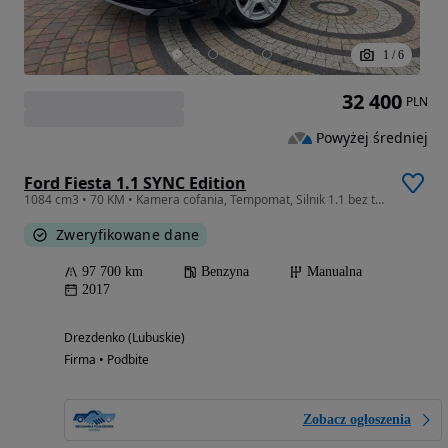
1
/
6
32 400
PLN
Powyżej średniej
Ford Fiesta 1.1 SYNC Edition
1084 cm3 • 70 KM • Kamera cofania, Tempomat, Silnik 1.1 bez turbo.
Zweryfikowane dane
97 700 km
Benzyna
Manualna
2017
Drezdenko (Lubuskie)
Firma • Podbite
Zobacz ogłoszenia