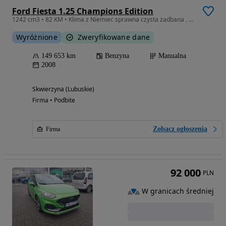
Ford Fiesta 1.25 Champions Edition
1242 cm3 • 82 KM • Klima z Niemiec sprawna czysta zadbana , rejestracja PL. Okazja cenowa
Wyróżnione
Zweryfikowane dane
149 653 km
Benzyna
Manualna
2008
Skwierzyna (Lubuskie)
Firma • Podbite
Zobacz ogłoszenia
Firma
92 000
PLN
W granicach średniej