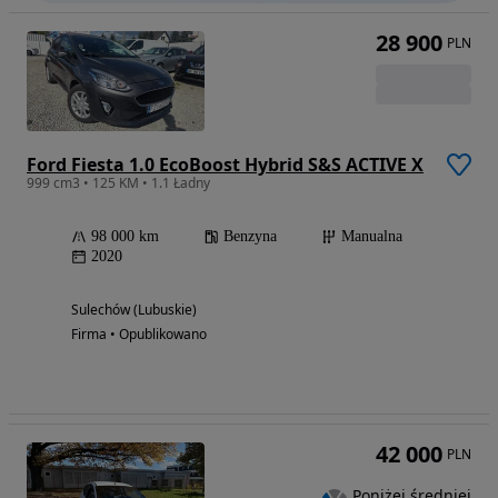
28 900
PLN
Ford Fiesta 1.0 EcoBoost Hybrid S&S ACTIVE X
999 cm3 • 125 KM • 1.1 Ładny
98 000 km
Benzyna
Manualna
2020
Sulechów (Lubuskie)
Firma • Opublikowano
42 000
PLN
Poniżej średniej