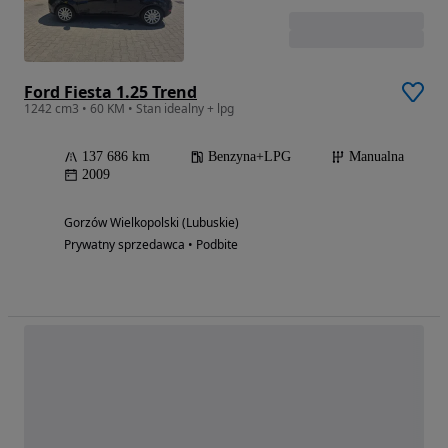
Ford Fiesta 1.25 Trend
1242 cm3 • 60 KM • Stan idealny + lpg
137 686 km
Benzyna+LPG
Manualna
2009
Gorzów Wielkopolski (Lubuskie)
Prywatny sprzedawca • Podbite