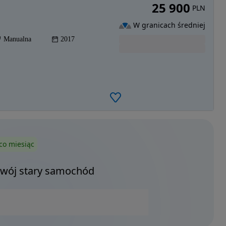
25 900
PLN
W granicach średniej
Manualna
2017
co miesiąc
Twój stary samochód