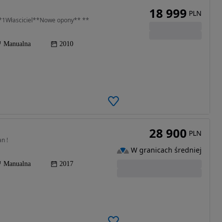
18 999
PLN
y**1Własciciel**Nowe opony** **
Manualna
2010
28 900
PLN
n !
W granicach średniej
Manualna
2017