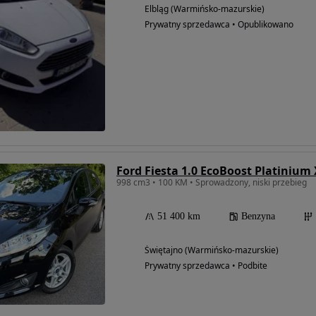
Elbląg (Warmińsko-mazurskie)
Prywatny sprzedawca • Opublikowano
Ford Fiesta 1.0 EcoBoost Platinium
998 cm3 • 100 KM • Sprowadzony, niski przebieg
51 400 km
Benzyna
Świętajno (Warmińsko-mazurskie)
Prywatny sprzedawca • Podbite