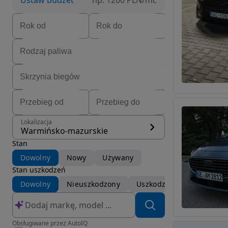
Ustaw budżet
np. 1200 PLN/mc
Lokalizacja
Warmińsko-mazurskie
Stan
Dowolny
Nowy
Używany
Stan uszkodzeń
Dowolny
Nieuszkodzony
Uszkodzony
Obsługiwane przez AutoIQ