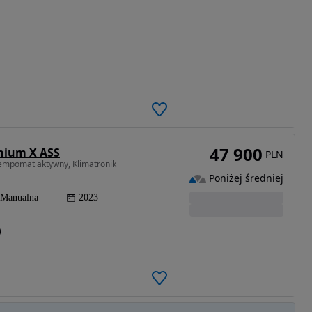
47 900
anium X ASS
PLN
tempomat aktywny, Klimatronik
Poniżej średniej
Manualna
2023
)