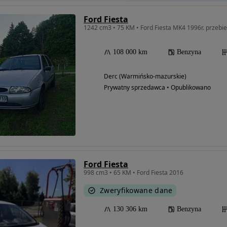
Ford Fiesta
1242 cm3 • 75 KM • Ford Fiesta MK4 1996r. przeb
108 000 km
Benzyna
Derc (Warmińsko-mazurskie)
Prywatny sprzedawca • Opublikowano
Ford Fiesta
998 cm3 • 65 KM • Ford Fiesta 2016
Zweryfikowane dane
130 306 km
Benzyna