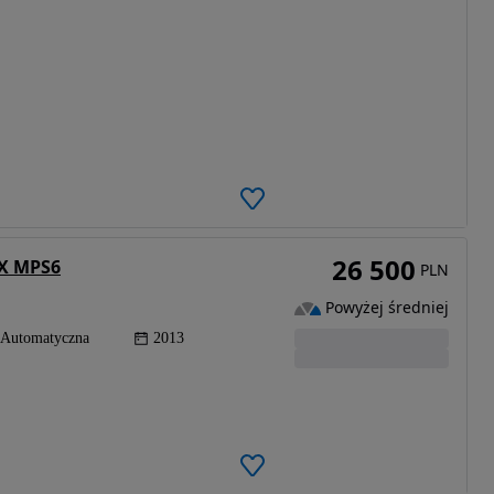
26 500
 X MPS6
PLN
Powyżej średniej
Automatyczna
2013