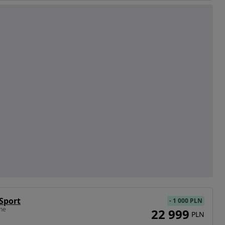
 Sport
-
1 000 PLN
ane
22 999
PLN