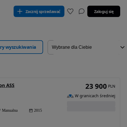
Zacznij sprzedawać
Zaloguj się
ltry wyszukiwania
23 900
ion ASS
PLN
W granicach średniej
Manualna
2015