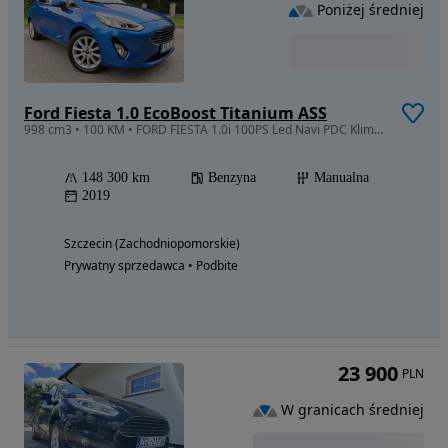
Poniżej średniej
Ford Fiesta 1.0 EcoBoost Titanium ASS
998 cm3 • 100 KM • FORD FIESTA 1.0i 100PS Led Navi PDC Klima Alu Line Ass Car Play Serwis
148 300 km
Benzyna
Manualna
2019
Szczecin (Zachodniopomorskie)
Prywatny sprzedawca • Podbite
23 900
PLN
W granicach średniej