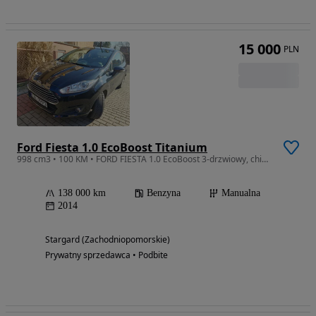
15 000
PLN
Ford Fiesta 1.0 EcoBoost Titanium
998 cm3 • 100 KM • FORD FIESTA 1.0 EcoBoost 3-drzwiowy, chip do 143 KM
138 000 km
Benzyna
Manualna
2014
Stargard (Zachodniopomorskie)
Prywatny sprzedawca • Podbite