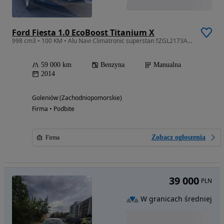
Ford Fiesta 1.0 EcoBoost Titanium X
998 cm3 • 100 KM • Alu Navi Climatronic superstan !!ZGL2173A 59TYS KM!!
59 000 km
Benzyna
Manualna
2014
Goleniów (Zachodniopomorskie)
Firma • Podbite
Zobacz ogłoszenia
Firma
39 000
PLN
W granicach średniej