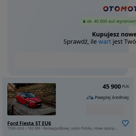
ok. 40 000 aut wycenian
Kupujesz nowe
Sprawdź, ile
wart
jest Twó
45 900
PLN
Powyżej średniej
Ford Fiesta ST EU6
1596 cm3 • 182 KM • Bezwypadkowy, salon Polska, nowe opony oraz świeżo wymieniony rozrząd