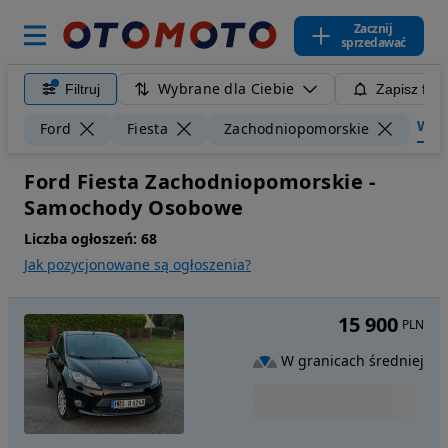
Zacznij
sprzedawać
Wybrane dla Ciebie
Filtruj
Zapisz filt
Wycz
Ford
Fiesta
Zachodniopomorskie
Ford Fiesta Zachodniopomorskie -
Samochody Osobowe
Liczba ogłoszeń:
68
Jak pozycjonowane są ogłoszenia?
15 900
PLN
W granicach średniej