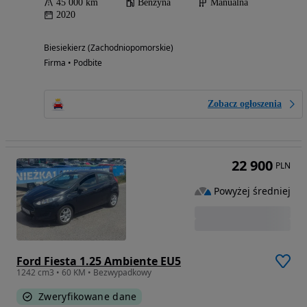
45 000 km
Benzyna
Manualna
2020
Biesiekierz (Zachodniopomorskie)
Firma • Podbite
Zobacz ogłoszenia
22 900
PLN
Powyżej średniej
Ford Fiesta 1.25 Ambiente EU5
1242 cm3 • 60 KM • Bezwypadkowy
Zweryfikowane dane