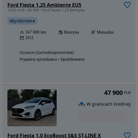
Ford Fiesta 1.25 Ambiente EU5
1242 cm3 • 82 KM • Ford Fiesta 1.25 benzyna.
Wyróżnione
167 000 km
Benzyna
Manualna
2011
Szczecin (Zachodniopomorskie)
Prywatny sprzedawca • Opublikowano
47 900
PLN
W granicach średniej
Ford Fiesta 1.0 EcoBoost S&S ST-LINE X