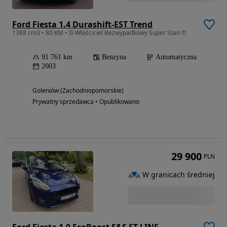
Ford Fiesta 1.4 Durashift-EST Trend
1388 cm3 • 80 KM • II-Właściciel Bezwypadkowy Super Stan !!!
91 761 km
Benzyna
Automatyczna
2003
Goleniów (Zachodniopomorskie)
Prywatny sprzedawca • Opublikowano
29 900
PLN
W granicach średniej
Ford Fiesta 1.0 EcoBoost S&S ST-LINE