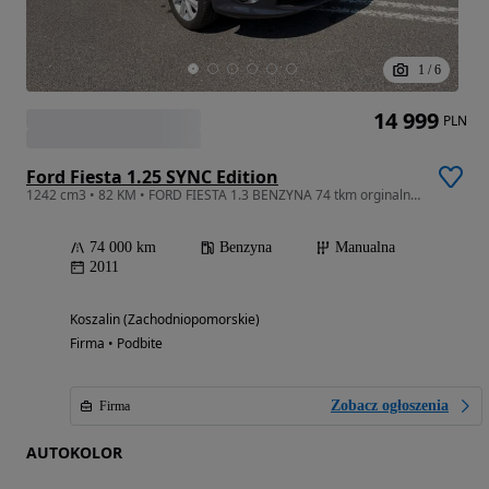
1
/
6
14 999
PLN
Ford Fiesta 1.25 SYNC Edition
1242 cm3 • 82 KM • FORD FIESTA 1.3 BENZYNA 74 tkm orginalny przebieg
74 000 km
Benzyna
Manualna
2011
Koszalin (Zachodniopomorskie)
Firma • Podbite
Zobacz ogłoszenia
Firma
AUTOKOLOR