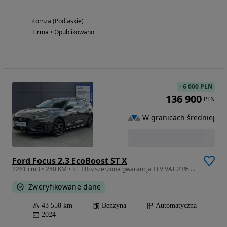
Łomża (Podlaskie)
Firma • Opublikowano
-
6 000 PLN
136 900
PLN
W granicach średniej
Ford Focus 2.3 EcoBoost ST X
2261 cm3 • 280 KM • ST I Rozszerzona gwarancja I FV VAT 23% I Niski przebieg
Zweryfikowane dane
43 558 km
Benzyna
Automatyczna
2024