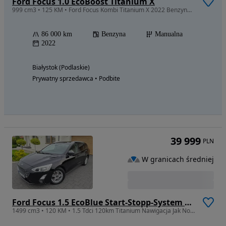
Ford Focus 1.0 EcoBoost Titanium X
999 cm3 • 125 KM • Ford Focus Kombi Titanium X 2022 Benzyna 1,0 125KM Prywatny Gwarancja
86 000 km
Benzyna
Manualna
2022
Białystok (Podlaskie)
Prywatny sprzedawca • Podbite
39 999
PLN
W granicach średniej
Ford Focus 1.5 EcoBlue Start-Stopp-System TITANIUM STYLE
1499 cm3 • 120 KM • 1.5 Tdci 120km Titanium Nawigacja Jak Nowy z Niemiec