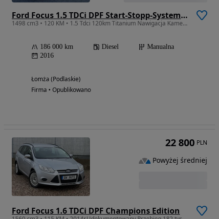
Ford Focus 1.5 TDCi DPF Start-Stopp-System Titanium
1498 cm3 • 120 KM • 1.5 Tdci 120km Titanium Nawigacja Kamera Idealny Stan z Niemiec
186 000 km
Diesel
Manualna
2016
Łomża (Podlaskie)
Firma • Opublikowano
22 800
PLN
Powyżej średniej
Ford Focus 1.6 TDCi DPF Champions Edition
1560 cm3 • 115 KM • 2014r.Udokumentowany Przebieg 182 tys km