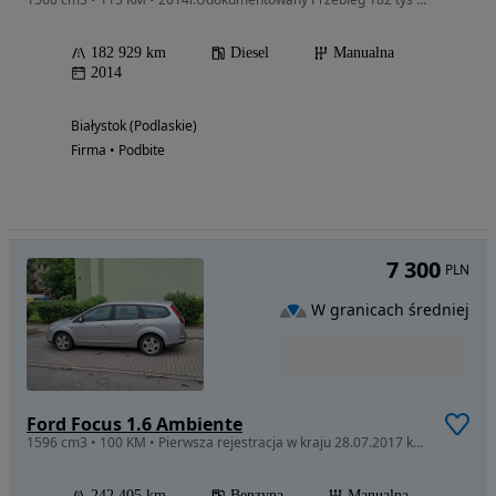
182 929 km
Diesel
Manualna
2014
Białystok (Podlaskie)
Firma • Podbite
7 300
PLN
W granicach średniej
Ford Focus 1.6 Ambiente
1596 cm3 • 100 KM • Pierwsza rejestracja w kraju 28.07.2017 kraj pochodzenia Niemcy
242 405 km
Benzyna
Manualna