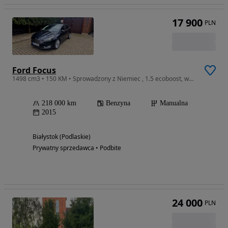
17 900
PLN
Ford Focus
1498 cm3 • 150 KM • Sprowadzony z Niemiec , 1.5 ecoboost, wersja titanium, uszkodzony
218 000 km
Benzyna
Manualna
2015
Białystok (Podlaskie)
Prywatny sprzedawca • Podbite
24 000
PLN