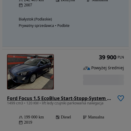
2007
Białystok (Podlaskie)
Prywatny sprzedawca • Podbite
39 900
PLN
Powyżej średniej
Ford Focus 1.5 EcoBlue Start-Stopp-System COOL&CONNECT DESIGN
1499 cm3 • 120 KM • lift ledy czujniki parkowania nawigacja
199 000 km
Diesel
Manualna
2019