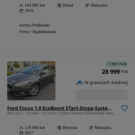
164 000 km
Diesel
Manualna
2019
Łomża (Podlaskie)
Firma • Opublikowano
-
1 901 PLN
28 999
PLN
W granicach średniej
Ford Focus 1.0 EcoBoost STart-Stopp-System TITANIUM
999 cm3 • 125 KM • 1.0 Turbo 125km Titanium Klimatronik Idealny Stan z Niemiec
126 000 km
Benzyna
Manualna
2017