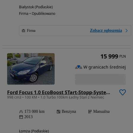
Białystok (Podlaskie)
Firma • Opublikowano
Zobacz ogłoszenia
Firma
15 999
PLN
W granicach średniej
Ford Focus 1.0 EcoBoost STart-Stopp-System Titanium
998 cm3 • 100 KM • 1.0 Turbo 100km Ładny Stan z Niemiec
173 000 km
Benzyna
Manualna
2013
Łomża (Podlaskie)