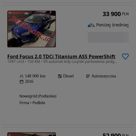
33 900
PLN
Poniżej średniej
Ford Focus 2.0 TDCi Titanium ASS PowerShift
1997 cm3 • 150 KM • lift automat ledy czujniki parkowania podg.fotele/kierownica
148 000 km
Diesel
Automatyczna
2016
Nowogród (Podlaskie)
Firma • Podbite
52 900
PLN