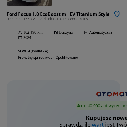
Ford Focus 1.0 EcoBoost mHEV Titanium Style
999 cm3 • 155 KM • Ford Fokus 1. 0 EcoBoost mHEV
102 490 km
Benzyna
Automatyczna
2024
Suwałki (Podlaskie)
Prywatny sprzedawca • Opublikowano
ok. 40 000 aut wycenian
Kupujesz nowe
Sprawdź, ile
wart
jest Twó