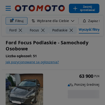
Zacznij
sprzedawać
Wybrane dla Ciebie
Filtruj
Zapisz filt
Wyczyść filtry
Ford
Focus
Podlaskie
Ford Focus Podlaskie - Samochody
Osobowe
Liczba ogłoszeń:
51
Jak pozycjonowane są ogłoszenia?
63 900
PLN
Poniżej średniej