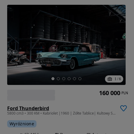
1
/
6
160 000
PLN
Ford Thunderbird
5800 cm3 • 300 KM • Kabriolet |1960 | Żółte Tablice| Kultowy Square Bird
Wyróżnione