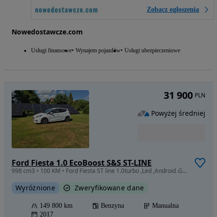
Zobacz ogłoszenia
Nowedostawcze.com
Usługi finansowe
Wynajem pojazdów
Usługi ubezpieczeniowe
31 900
PLN
Powyżej średniej
Ford Fiesta 1.0 EcoBoost S&S ST-LINE
998 cm3 • 100 KM • Ford Fiesta ST line 1.0turbo ,Led ,Android .Grzana szyba
Wyróżnione
Zweryfikowane dane
149 800 km
Benzyna
Manualna
2017