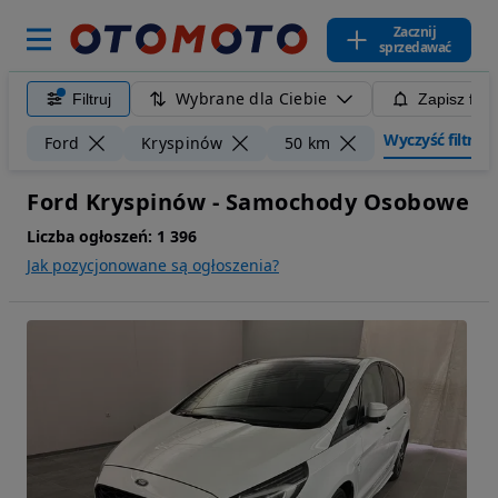
Zacznij
sprzedawać
Wybrane dla Ciebie
Filtruj
Zapisz filt
Wyczyść filtry
Ford
Kryspinów
50 km
Ford Kryspinów - Samochody Osobowe
Liczba ogłoszeń:
1 396
Jak pozycjonowane są ogłoszenia?