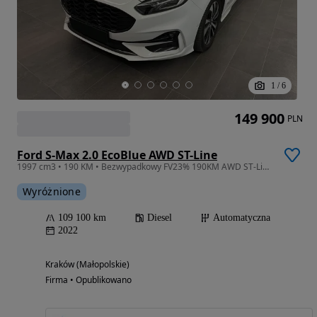
1
/
6
149 900
PLN
Ford S-Max 2.0 EcoBlue AWD ST-Line
1997 cm3 • 190 KM • Bezwypadkowy FV23% 190KM AWD ST-Line Panorama WEBASTO
Wyróżnione
109 100 km
Diesel
Automatyczna
2022
Kraków (Małopolskie)
Firma • Opublikowano