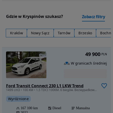
Gdzie w Kryspinów szukasz?
Zobacz filtry
Kraków
Nowy Sącz
Tarnów
Brzesko
Bochni
49 900
PLN
W granicach średniej
Ford Transit Connect 230 L1 LKW Trend
1499 cm3 • 100 KM • 1.5 TDCI 100KM. 6 biegów. Bezwypadkowy. 5-osobowy. Stan wzorowy. ASO.
Wyróżnione
167 100 km
Diesel
Manualna
2022