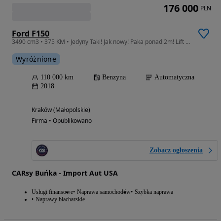
176 000
PLN
Ford F150
3490 cm3 • 375 KM • Jedyny Taki! Jak nowy! Paka ponad 2m! Lift Aktywny wydech TV 16 cali
Wyróżnione
110 000 km
Benzyna
Automatyczna
2018
Kraków (Małopolskie)
Firma • Opublikowano
Zobacz ogłoszenia
CARsy Buńka - Import Aut USA
Usługi finansowe
Naprawa samochodów
Szybka naprawa
Naprawy blacharskie