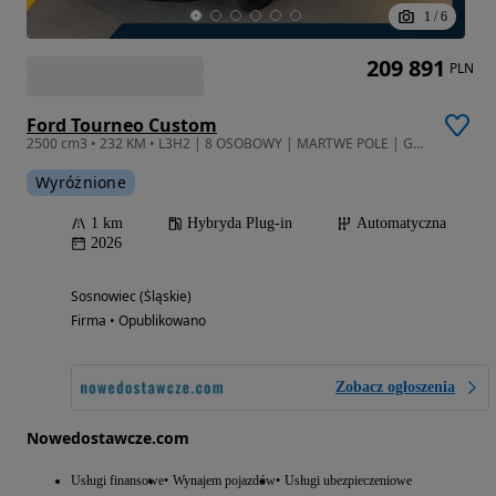
1
/
6
209 891
PLN
Ford Tourneo Custom
2500 cm3 • 232 KM • L3H2 | 8 OSOBOWY | MARTWE POLE | GRZANA KIEROWNICA |
Wyróżnione
1 km
Hybryda Plug-in
Automatyczna
2026
Sosnowiec (Śląskie)
Firma • Opublikowano
Zobacz ogłoszenia
Nowedostawcze.com
Usługi finansowe
Wynajem pojazdów
Usługi ubezpieczeniowe