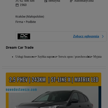
62 446 km
Benzyna
Automatyczna
1960
Kraków (Małopolskie)
Firma • Podbite
Zobacz ogłoszenia
Dream Car Trade
Usługi finansowe
Szybka naprawa
Serwis opon / przechowalnia
Myjnia