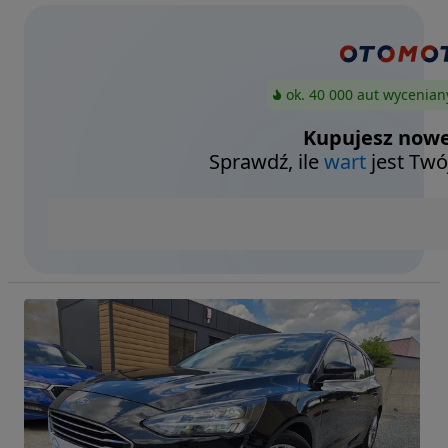
ok. 40 000 aut wycenian
Kupujesz nowe
Sprawdź, ile
wart
jest Twó