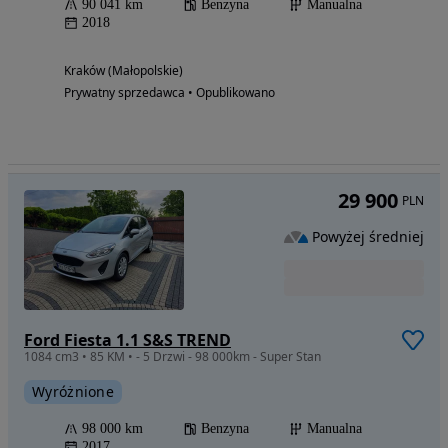
90 041 km
Benzyna
Manualna
2018
Kraków (Małopolskie)
Prywatny sprzedawca • Opublikowano
29 900
PLN
Powyżej średniej
Ford Fiesta 1.1 S&S TREND
1084 cm3 • 85 KM • - 5 Drzwi - 98 000km - Super Stan
Wyróżnione
98 000 km
Benzyna
Manualna
2017