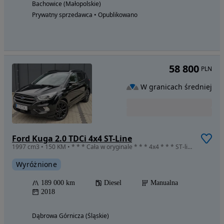
Bachowice (Małopolskie)
Prywatny sprzedawca • Opublikowano
58 800
PLN
W granicach średniej
Ford Kuga 2.0 TDCi 4x4 ST-Line
1997 cm3 • 150 KM • * * * Cała w oryginale * * * 4x4 * * * ST-line * * * P i ę k n a !!!
Wyróżnione
189 000 km
Diesel
Manualna
2018
Dąbrowa Górnicza (Śląskie)