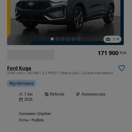
1
/
6
171 900
PLN
Ford Kuga
2500 cm3 • 243 KM • 2.5 PHEV | Matrix Led | Grzana Kierownica
Wyróżnione
1 km
Hybryda
Automatyczna
2026
Sosnowiec (Śląskie)
Firma • Podbite