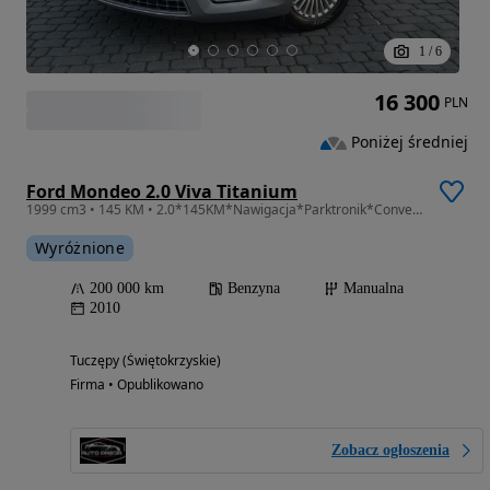
1
/
6
16 300
PLN
Poniżej średniej
Ford Mondeo 2.0 Viva Titanium
1999 cm3 • 145 KM • 2.0*145KM*Nawigacja*Parktronik*Convers*Alufelgi*Kubełki
Wyróżnione
200 000 km
Benzyna
Manualna
2010
Tuczępy (Świętokrzyskie)
Firma • Opublikowano
Zobacz ogłoszenia