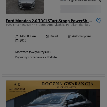
Ford Mondeo 2.0 TDCi STart-Stopp PowerShift-Aut Titanium
1997 cm3 • 150 KM • *Srebrna Amerykańska Perełka* Titanium PowerShift *Full opcja*
146 000 km
Diesel
Automatyczna
2015
Morawica (Świętokrzyskie)
Prywatny sprzedawca • Podbite