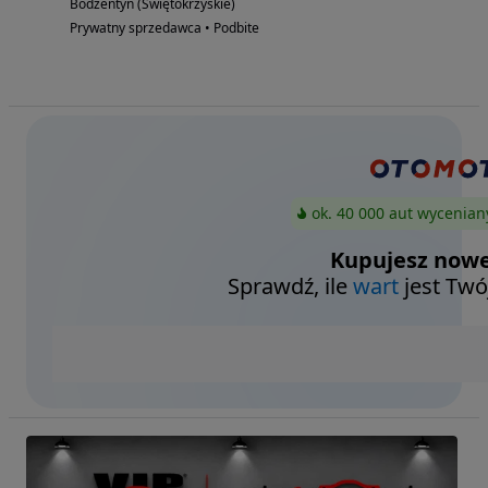
Bodzentyn (Świętokrzyskie)
Prywatny sprzedawca • Podbite
ok. 40 000 aut wycenian
Kupujesz nowe
Sprawdź, ile
wart
jest Twó