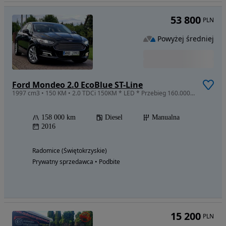
53 800
PLN
Powyżej średniej
Ford Mondeo 2.0 EcoBlue ST-Line
1997 cm3 • 150 KM • 2.0 TDCi 150KM * LED * Przebieg 160.000km * Cały Oryginał * Niemcy
158 000 km
Diesel
Manualna
2016
Radomice (Świętokrzyskie)
Prywatny sprzedawca • Podbite
15 200
PLN