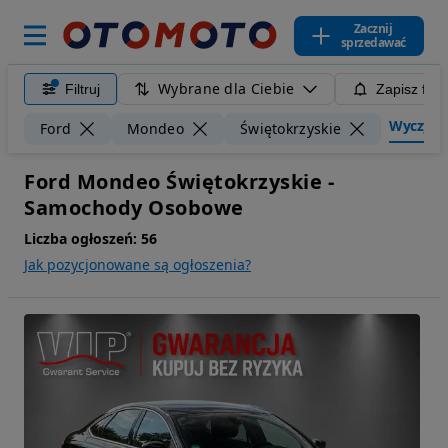
Zacznij
sprzedawać
Wybrane dla Ciebie
Filtruj
Zapisz filt
Wyczyść f
Ford
Mondeo
Świętokrzyskie
Ford Mondeo Świętokrzyskie -
Samochody Osobowe
Liczba ogłoszeń:
56
Jak pozycjonowane są ogłoszenia?