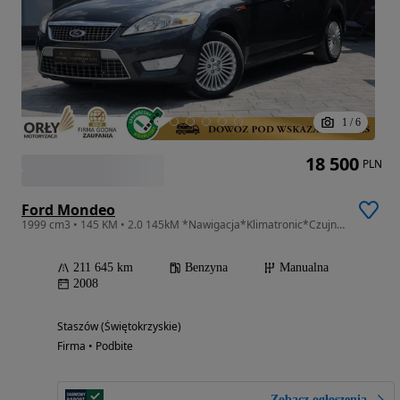
1
/
6
18 500
PLN
Ford Mondeo
1999 cm3 • 145 KM • 2.0 145kM *Nawigacja*Klimatronic*Czujniki Parkowania*Bluetooth*ABS*ESP
211 645 km
Benzyna
Manualna
2008
Staszów (Świętokrzyskie)
Firma • Podbite
Zobacz ogłoszenia