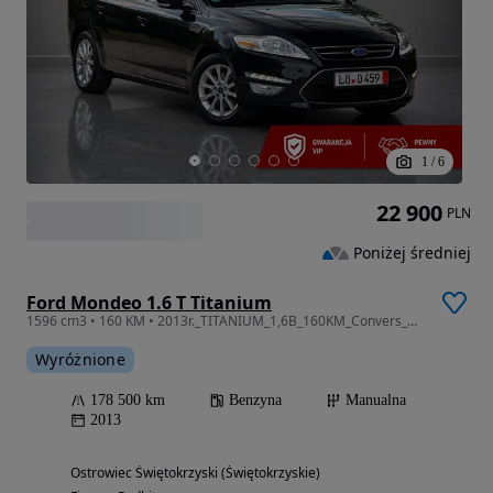
1
/
6
22 900
PLN
Poniżej średniej
Ford Mondeo 1.6 T Titanium
1596 cm3 • 160 KM • 2013r._TITANIUM_1,6B_160KM_Convers_Bi-Xenon_Gwarancja_12m.
Wyróżnione
178 500 km
Benzyna
Manualna
2013
Ostrowiec Świętokrzyski (Świętokrzyskie)