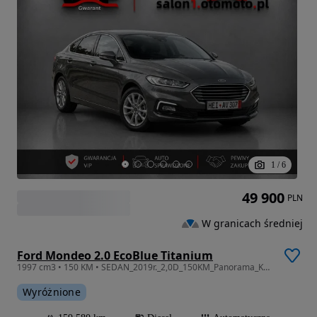
1
/
6
49 900
PLN
W granicach średniej
Ford Mondeo 2.0 EcoBlue Titanium
1997 cm3 • 150 KM • SEDAN_2019r._2,0D_150KM_Panorama_Kamera_Xenon_Nawi_FUL_Gwarancja
Wyróżnione