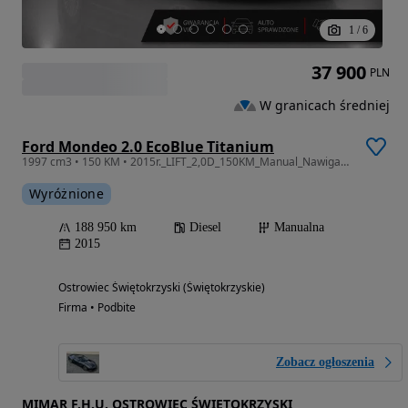
1
/
6
37 900
PLN
W granicach średniej
Ford Mondeo 2.0 EcoBlue Titanium
1997 cm3 • 150 KM • 2015r._LIFT_2,0D_150KM_Manual_Nawigacja_Gwarancja 12
Wyróżnione
188 950 km
Diesel
Manualna
2015
Ostrowiec Świętokrzyski (Świętokrzyskie)
Firma • Podbite
Zobacz ogłoszenia
MIMAR F.H.U. OSTROWIEC ŚWIĘTOKRZYSKI