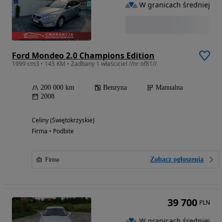
W granicach średniej
Ford Mondeo 2.0 Champions Edition
1999 cm3 • 145 KM • Zadbany 1 właściciel //nr of81//
200 000 km
Benzyna
Manualna
2008
Celiny (Świętokrzyskie)
Firma • Podbite
Zobacz ogłoszenia
Firma
39 700
PLN
W granicach średniej