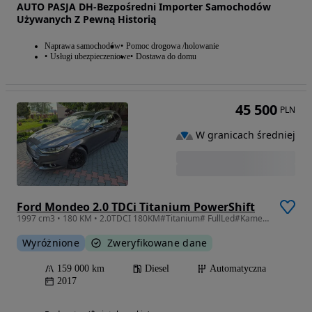
AUTO PASJA DH-Bezpośredni Importer Samochodów
Używanych Z Pewną Historią
Naprawa samochodów
Pomoc drogowa /holowanie
Usługi ubezpieczeniowe
Dostawa do domu
45 500
PLN
W granicach średniej
Ford Mondeo 2.0 TDCi Titanium PowerShift
1997 cm3 • 180 KM • 2.0TDCI 180KM#Titanium# FullLed#Kamera#Navi#2xPDC#Doinwestowany
Wyróżnione
Zweryfikowane dane
159 000 km
Diesel
Automatyczna
2017