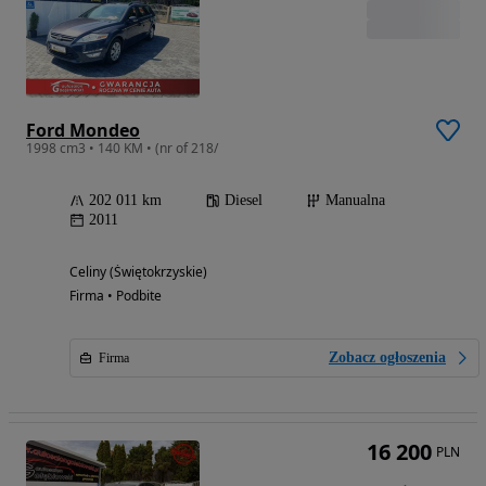
Ford Mondeo
1998 cm3 • 140 KM • (nr of 218/
202 011 km
Diesel
Manualna
2011
Celiny (Świętokrzyskie)
Firma • Podbite
Zobacz ogłoszenia
Firma
16 200
PLN