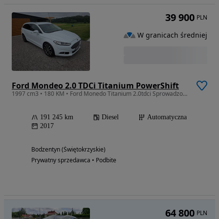
39 900
PLN
W granicach średniej
Ford Mondeo 2.0 TDCi Titanium PowerShift
1997 cm3 • 180 KM • Ford Monedo Titanium 2.0tdci Sprowadzony Zarejestrowany
191 245 km
Diesel
Automatyczna
2017
Bodzentyn (Świętokrzyskie)
Prywatny sprzedawca • Podbite
64 800
PLN