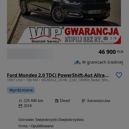
1
/
6
46 900
PLN
W granicach średniej
Ford Mondeo 2.0 TDCi PowerShift-Aut Allrad Vignale
1997 cm3 • 180 KM • VIGNIALE_2018r._2,0D_180KM_Radar_Blis_Skóry_Kamera_Xenon_Nawi_FUL
Wyróżnione
226 840 km
Diesel
Automatyczna
2018
Ostrowiec Świętokrzyski (Świętokrzyskie)
Firma • Opublikowano