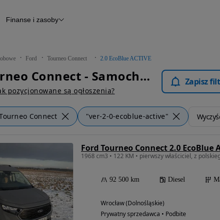
Finanse i zasoby
chody
Finansowanie
Leasing
dy
Narzędzie do wyceny samochodu
tryczne
Raport z inspekcji
obowe
Ford
Tourneo Connect
2.0 EcoBlue ACTIVE
m
Raport historii pojazdu
Ford Tourneo Connect - Samochody Osobowe
Otomoto News
Zapisz fi
wane
ak pozycjonowane są ogłoszenia?
Tourneo Connect
"ver-2-0-ecoblue-active"
Wyczyść
Ford Tourneo Connect 2.0 EcoBlue A
92 500 km
Diesel
M
Wrocław (Dolnośląskie)
Prywatny sprzedawca • Podbite