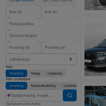
Ustaw budżet
np. 1200 PLN/mc
Lokalizacja
Stan
Dowolny
Nowy
Używany
Stan uszkodzeń
Dowolny
Nieuszkodzony
Uszkodzony
Obsługiwane przez AutoIQ