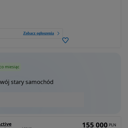
Zobacz ogłoszenia
co miesiąc
Twój stary samochód
155 000
ctive
PLN