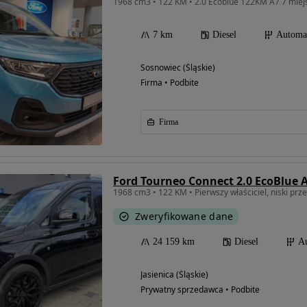
1968 cm3 • 122 KM • 2.0 Ecoblue 122KM A7 7 miejs
7 km
Diesel
Automa
Sosnowiec (Śląskie)
Firma • Podbite
Firma
Ford Tourneo Connect 2.0 EcoBlue A
1968 cm3 • 122 KM • Pierwszy właściciel, niski prze
Zweryfikowane dane
24 159 km
Diesel
A
Jasienica (Śląskie)
Prywatny sprzedawca • Podbite