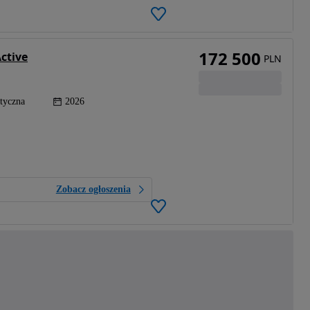
172 500
ctive
PLN
tyczna
2026
Zobacz ogłoszenia