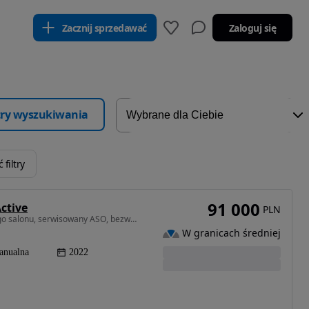
Zacznij sprzedawać
Zaloguj się
ltry wyszukiwania
 filtry
91 000
ctive
PLN
1968 cm3 • 122 KM • pierwszy właściciel, z polskiego salonu, serwisowany ASO, bezwypadkowy
W granicach średniej
anualna
2022