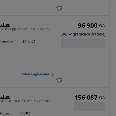
96 900
ctive
PLN
1968 cm3 • 122 KM • 2.0TDI 122KM 6-G Lane Front Assist AppConnect Cz.park SalonPL Gwar.FV
W granicach średniej
Manualna
2022
Zobacz ogłoszenia
156 087
ctive
PLN
ive / 2.0 EcoBlue Diesel / Automat /
tyczna
2024