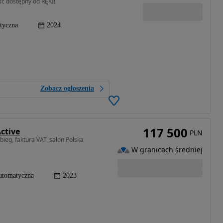
c dostępny od RĘKI!
tyczna
2024
Zobacz ogłoszenia
117 500
ctive
PLN
bieg, faktura VAT, salon Polska
W granicach średniej
utomatyczna
2023