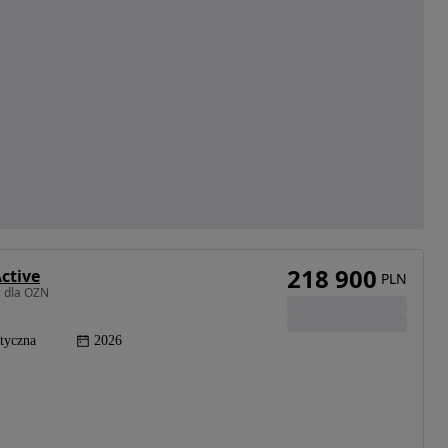
218 900
ctive
PLN
a dla OZN
tyczna
2026