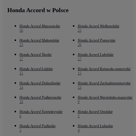
Honda Accord w Polsce
Honda Accord Mazowieckie
Honda Accord Wielkopolskie
56
23
Honda Accord Małopolskie
Honda Accord Pomorskie
23
20
Honda Accord Śląskie
Honda Accord Lubelskie
17
17
Honda Accord Łódzkie
Honda Accord Kujawsko-pomorskie
15
15
Honda Accord Dolnośląskie
Honda Accord Zachodniopomorskie
14
13
Honda Accord Podkarpackie
Honda Accord Warmińsko-mazurskie
10
9
Honda Accord Świętokrzyskie
Honda Accord Opolskie
6
5
Honda Accord Podlaskie
Honda Accord Lubuskie
5
4