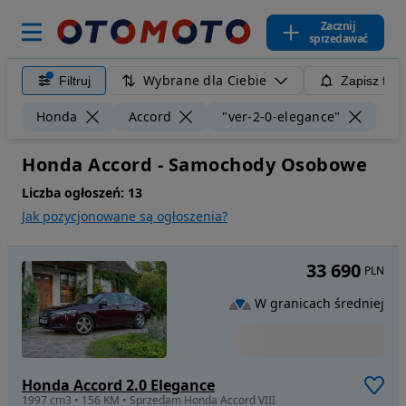
Zacznij
sprzedawać
Wybrane dla Ciebie
Filtruj
Zapisz filt
Wyc
Honda
Accord
"ver-2-0-elegance"
Honda Accord - Samochody Osobowe
Liczba ogłoszeń:
13
Jak pozycjonowane są ogłoszenia?
33 690
PLN
W granicach średniej
Honda Accord 2.0 Elegance
1997 cm3 • 156 KM • Sprzedam Honda Accord VIII