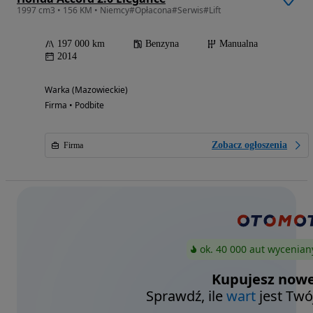
1997 cm3 • 156 KM • Niemcy#Opłacona#Serwis#Lift
197 000 km
Benzyna
Manualna
2014
Warka (Mazowieckie)
Firma • Podbite
Zobacz ogłoszenia
Firma
ok. 40 000 aut wycenian
Kupujesz nowe
Sprawdź, ile
wart
jest Twó