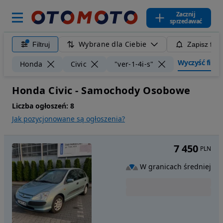
Zacznij
sprzedawać
Wybrane dla Ciebie
Filtruj
Zapisz filt
Wyczyść filtry
Honda
Civic
"ver-1-4i-s"
Honda Civic - Samochody Osobowe
Liczba ogłoszeń:
8
Jak pozycjonowane są ogłoszenia?
7 450
PLN
W granicach średniej