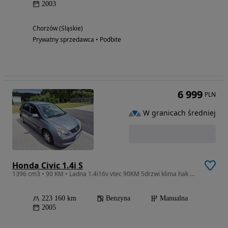
2003
Chorzów (Śląskie)
Prywatny sprzedawca • Podbite
6 999
PLN
W granicach średniej
Honda Civic 1.4i S
1396 cm3 • 90 KM • Ladna 1.4i16v vtec 90KM 5drzwi klima hak 1wł 31.07 serwis olejowy
223 160 km
Benzyna
Manualna
2005