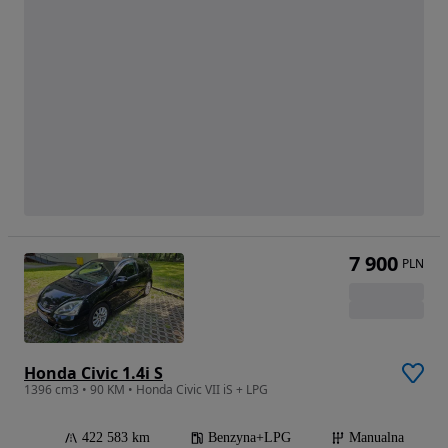
7 900
PLN
Honda Civic 1.4i S
1396 cm3 • 90 KM • Honda Civic VII iS + LPG
422 583 km
Benzyna+LPG
Manualna