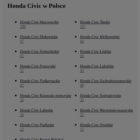
Honda Civic w Polsce
Honda Civic Mazowieckie
Honda Civic Śląskie
199
107
Honda Civic Małopolskie
Honda Civic Wielkopolskie
97
94
Honda Civic Dolnośląskie
Honda Civic Łódzkie
65
60
Honda Civic Pomorskie
Honda Civic Lubelskie
52
43
Honda Civic Podkarpackie
Honda Civic Zachodniopomorskie
42
40
Honda Civic Kujawsko-pomorskie
Honda Civic Świętokrzyskie
36
30
Honda Civic Lubuskie
Honda Civic Warmińsko-mazurskie
26
22
Honda Civic Podlaskie
Honda Civic Opolskie
22
13
Honda Civic Region Balsthal