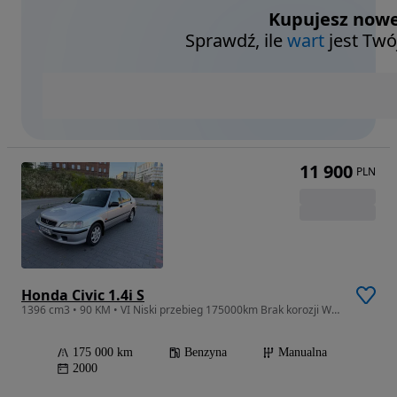
Kupujesz nowe
Sprawdź, ile
wart
jest Twó
11 900
PLN
Honda Civic 1.4i S
1396 cm3 • 90 KM • VI Niski przebieg 175000km Brak korozji Wzorowy stan
175 000 km
Benzyna
Manualna
2000