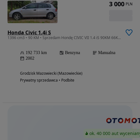
3 000
PLN
Honda Civic 1.4i S
1396 cm3 • 90 KM • Sprzedam Hondę CIVIC VII 1.4 iS 90KM 66KW rocznik 2002
192 733 km
Benzyna
Manualna
2002
Grodzisk Mazowiecki (Mazowieckie)
Prywatny sprzedawca • Podbite
ok. 40 000 aut wycenian