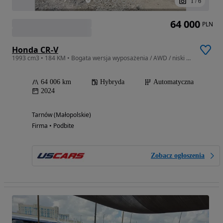
1
/
6
64 000
PLN
Honda CR-V
1993 cm3 • 184 KM • Bogata wersja wyposażenia / AWD / niski przebieg
64 006 km
Hybryda
Automatyczna
2024
Tarnów (Małopolskie)
Firma • Podbite
Zobacz ogłoszenia