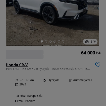
1
/
6
64 000
PLN
Honda CR-V
1993 cm3 • 145 KM • 2.0 hybryda 145KM 4X4 wersja SPORT TOURING , mała szkoda
57 617 km
Hybryda
Automatyczna
2023
Tarnów (Małopolskie)
Firma • Podbite