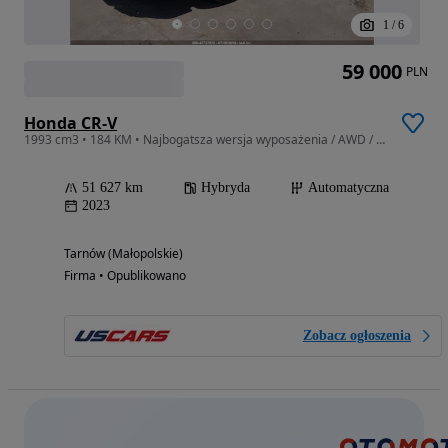
1
/
6
59 000
PLN
Honda CR-V
1993 cm3 • 184 KM • Najbogatsza wersja wyposażenia / AWD / niski przebieg
51 627 km
Hybryda
Automatyczna
2023
Tarnów (Małopolskie)
Firma • Opublikowano
Zobacz ogłoszenia