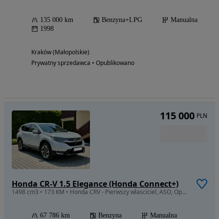
135 000 km
Benzyna+LPG
Manualna
1998
Kraków (Małopolskie)
Prywatny sprzedawca • Opublikowano
115 000
PLN
Honda CR-V 1.5 Elegance (Honda Connect+)
1498 cm3 • 173 KM • Honda CRV - Pierwszy wlasciciel, ASO, Opony zimowe, mały przebieg
67 786 km
Benzyna
Manualna