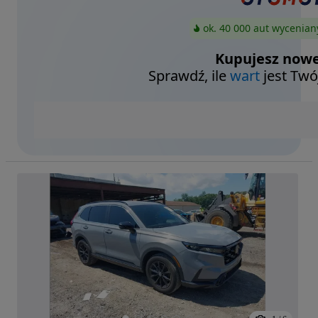
ok. 40 000 aut wycenian
Kupujesz nowe
Sprawdź, ile
wart
jest Twó