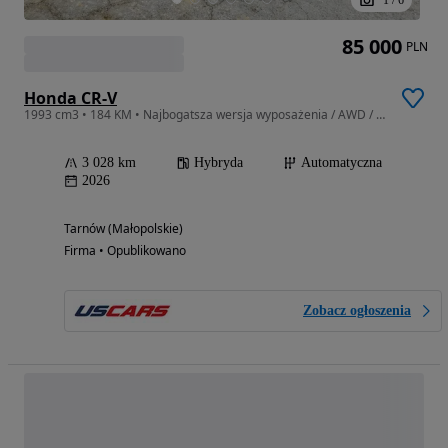
1
/
6
85 000
PLN
Honda CR-V
1993 cm3 • 184 KM • Najbogatsza wersja wyposażenia / AWD / niski przebieg
3 028 km
Hybryda
Automatyczna
2026
Tarnów (Małopolskie)
Firma • Opublikowano
Zobacz ogłoszenia