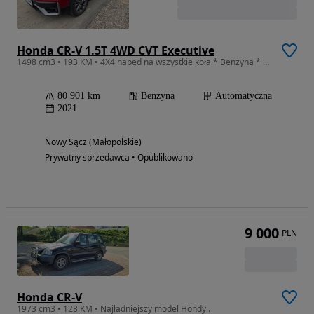
Honda CR-V 1.5T 4WD CVT Executive
1498 cm3 • 193 KM • 4X4 napęd na wszystkie koła * Benzyna * Panorama * TOP * Kamera cofani
80 901 km
Benzyna
Automatyczna
2021
Nowy Sącz (Małopolskie)
Prywatny sprzedawca • Opublikowano
9 000
PLN
Honda CR-V
1973 cm3 • 128 KM • Najładniejszy model Hondy .