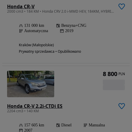
Honda CR-V
2000 cm3 • 184 KM • Honda CRV 2.0 i-MMD HEV, 184KM, HYBRID, salon Polska, F-ra VAT-23%, ELEGANCE, Bezwypadkowy
131 000 km
Benzyna+CNG
Automatyczna
2019
Kraków (Małopolskie)
Prywatny sprzedawca • Opublikowano
8 800
PLN
Honda CR-V 2.2i-CTDi ES
2204 cm3 • 140 KM
157 605 km
Diesel
Manualna
2007