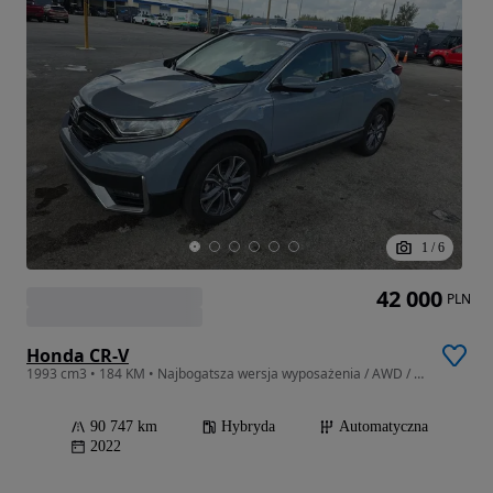
1
/
6
42 000
PLN
Honda CR-V
1993 cm3 • 184 KM • Najbogatsza wersja wyposażenia / AWD / niski przebieg
90 747 km
Hybryda
Automatyczna
2022