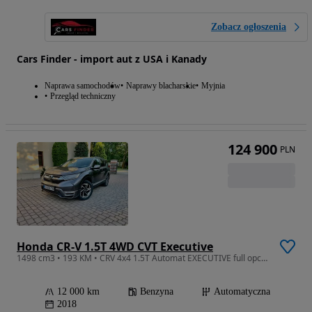
Zobacz ogłoszenia
Cars Finder - import aut z USA i Kanady
Naprawa samochodów
Naprawy blacharskie
Myjnia
Przegląd techniczny
124 900
PLN
Honda CR-V 1.5T 4WD CVT Executive
1498 cm3 • 193 KM • CRV 4x4 1.5T Automat EXECUTIVE full opcja AERO PAKIET 12 tyś.km!!!
12 000 km
Benzyna
Automatyczna
2018