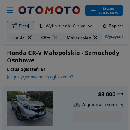
Zacznij
sprzedawać
Wybrane dla Ciebie
Filtruj
Zapisz filt
Wyczyść filtr
Honda
CR-V
Małopolskie
Honda CR-V Małopolskie - Samochody
Osobowe
Liczba ogłoszeń:
64
Jak pozycjonowane są ogłoszenia?
83 000
PLN
W granicach średniej