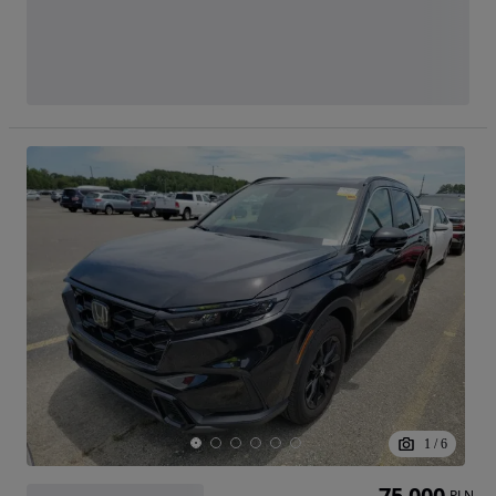
1
/
6
75 000
PLN