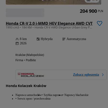
204 900
PLN
Honda CR-V 2.0 i-MMD HEV Elegance AWD CVT
1993 cm3 • 184 KM • Honda CR-V AWD Elegance Urban Grey Pearl
8 km
Hybryda
Automatyczna
2026
Kraków (Małopolskie)
Firma • Podbite
Zobacz ogłoszenia
Honda Kolaczek Kraków
Naprawa samochodów
Szybka naprawa
Naprawy blacharskie
Serwis opon / przechowalnia