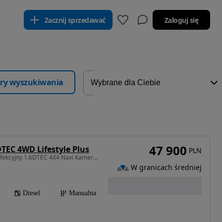
Zacznij sprzedawać
Zaloguj się
ltry wyszukiwania
47 900
DTEC 4WD Lifestyle Plus
PLN
1597 cm3 • 160 KM • Perfekcyjny 1.6DTEC 4X4 Navi Kamera Parktronim Fotele Grzane MAX
W granicach średniej
Diesel
Manualna