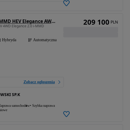
209 100
Honda CR-V 2.0 i-MMD HEV Elegance AWD CVT
PLN
-V 4WD Elegance 2.0 i-MMD
Hybryda
Automatyczna
Zobacz ogłoszenia
WSKI SP.K
aprawa samochodów
Szybka naprawa
niowe