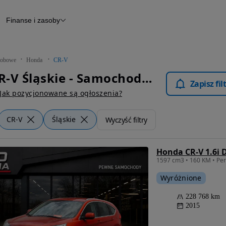
Finanse i zasoby
chody
Finansowanie
Leasing
dy
Narzędzie do wyceny samochodu
tryczne
Raport z inspekcji
obowe
Honda
CR-V
m
Raport historii pojazdu
Honda CR-V Śląskie - Samochody Osobowe
Otomoto News
Zapisz fi
wane
Jak pozycjonowane są ogłoszenia?
CR-V
Śląskie
Wyczyść filtry
Honda CR-V 1.6i 
Wyróżnione
228 768 km
2015