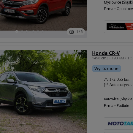
Mysłowice (Śląski
Firma • Opubliko
1
/
6
Honda CR-V
Wyróżnione
172 055 km
Automatyczn
Katowice (Śląskie
Firma • Podbite