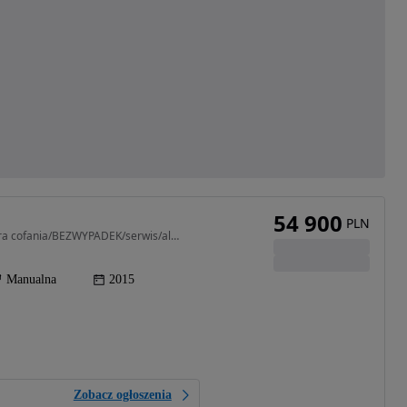
54 900
PLN
1997 cm3 • 155 KM • 2.0 iVTEC 155KM LEDY/kamera cofania/BEZWYPADEK/serwis/alumki/
Manualna
2015
Zobacz ogłoszenia