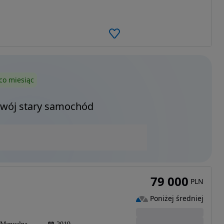
co miesiąc
Twój stary samochód
79 000
PLN
Poniżej średniej