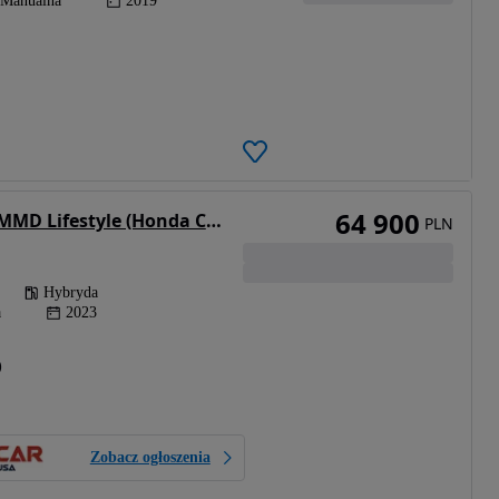
Manualna
2019
64 900
Honda CR-V 2.0 i-MMD Lifestyle (Honda Connect+)
PLN
Hybryda
a
2023
)
Zobacz ogłoszenia