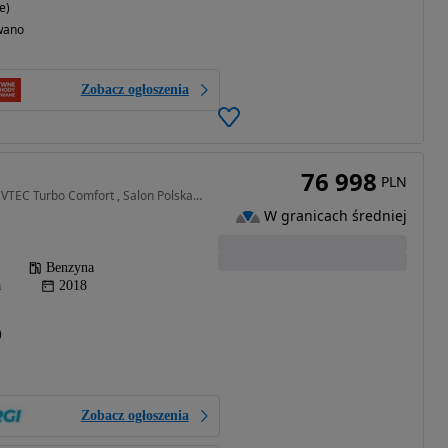
e)
wano
Zobacz ogłoszenia
76 998
PLN
1498 cm3 • 193 KM • 1.5 VTEC Turbo Comfort , Salon Polska, 1. Właściciel, Automat,
W granicach średniej
Benzyna
a
2018
)
Zobacz ogłoszenia