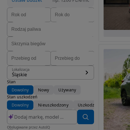
Ustaw budżet
np. 1200 PLN/mc
Lokalizacja
Śląskie
Stan
Dowolny
Nowy
Używany
Stan uszkodzeń
Dowolny
Nieuszkodzony
Uszkodzony
Obsługiwane przez AutoIQ