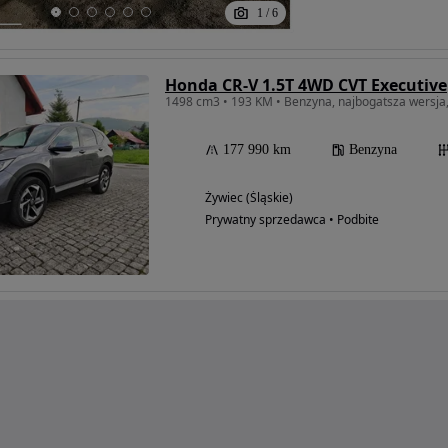
1
/
6
Honda CR-V 1.5T 4WD CVT Executive
1498 cm3 • 193 KM • Benzyna, najbogatsza wersja, 
177 990 km
Benzyna
Żywiec (Śląskie)
Prywatny sprzedawca • Podbite