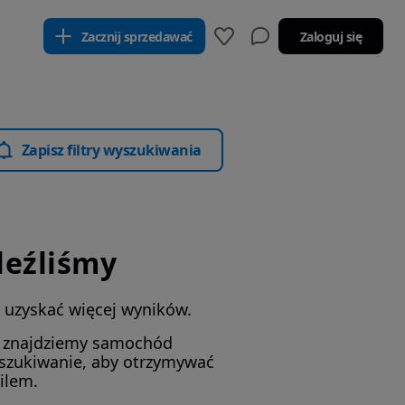
Zacznij sprzedawać
Zaloguj się
Zapisz filtry wyszukiwania
leźliśmy
by uzyskać więcej wyników.
i znajdziemy samochód
yszukiwanie, aby otrzymywać
ilem.