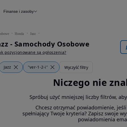
Finanse i zasoby
chody
Finansowanie
Leasing
dy
Narzędzie do wyceny samochodu
tryczne
Raport z inspekcji
obowe
Honda
Jazz
m
Raport historii pojazdu
azz - Samochody Osobowe
Otomoto News
wane
ak pozycjonowane są ogłoszenia?
Jazz
"ver-1-2-i"
Wyczyść filtry
Niczego nie zna
Spróbuj użyć mniejszej liczby filtrów, a
Chcesz otrzymać powiadomienie, jeśl
spełniający Twoje kryteria? Zapisz swoje w
powiadomienia ema