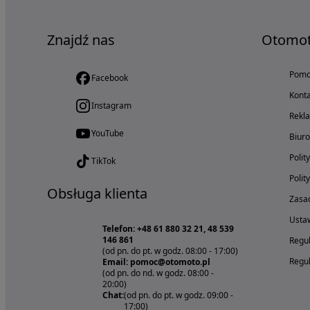
Znajdź nas
Otomo
Pom
Facebook
Konta
Instagram
Rekl
YouTube
Biur
Polit
TikTok
Polit
Obsługa klienta
Zasad
Ustaw
Telefon: +48 61 880 32 21, 48 539
146 861
Regul
(od pn. do pt. w godz. 08:00 - 17:00)
Regul
Email: pomoc@otomoto.pl
(od pn. do nd. w godz. 08:00 -
20:00)
Chat:
(od pn. do pt. w godz. 09:00 -
17:00)