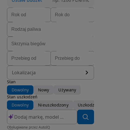
Ustaw budżet
np. 1200 PLN/mc
Lokalizacja
Stan
Dowolny
Nowy
Używany
Stan uszkodzeń
Dowolny
Nieuszkodzony
Uszkodzony
Obsługiwane przez AutoIQ