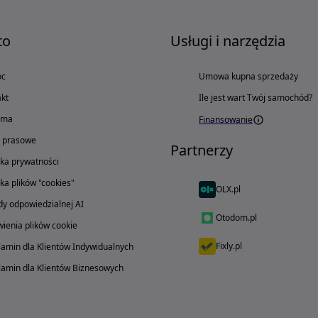
to
Usługi i narzędzia
oc
Umowa kupna sprzedaży
kt
Ile jest wart Twój samochód?
ama
Finansowanie
o prasowe
Partnerzy
yka prywatności
yka plików "cookies"
OLX.pl
y odpowiedzialnej AI
Otodom.pl
ienia plików cookie
Fixly.pl
amin dla Klientów Indywidualnych
amin dla Klientów Biznesowych