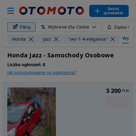
Zacznij
sprzedawać
Wybrane dla Ciebie
Filtruj
Zapisz filt
Wyczyść
Honda
Jazz
"ver-1-4-elegance"
Honda Jazz - Samochody Osobowe
Liczba ogłoszeń:
8
Jak pozycjonowane są ogłoszenia?
3 200
PLN