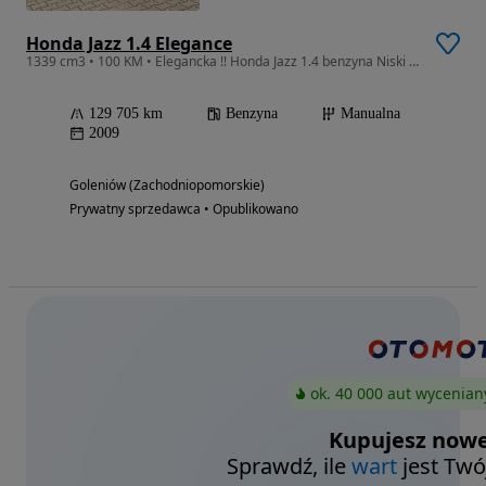
Honda Jazz 1.4 Elegance
1339 cm3 • 100 KM • Elegancka !! Honda Jazz 1.4 benzyna Niski przebieg jeden wlaściciel
129 705 km
Benzyna
Manualna
2009
Goleniów (Zachodniopomorskie)
Prywatny sprzedawca • Opublikowano
ok. 40 000 aut wycenian
Kupujesz nowe
Sprawdź, ile
wart
jest Twó