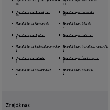
Hyundai Bayon Kujawsko-pomorskie
Hyundai Bayon Mazowieckie
16
14
Hyundai Bayon Dolnośląskie
Hyundai Bayon Pomorskie
10
10
Hyundai Bayon Małopolskie
Hyundai Bayon Łódzkie
9
7
Hyundai Bayon Opolskie
Hyundai Bayon Lubelskie
7
4
Hyundai Bayon Zachodniopomorskie
Hyundai Bayon Warmińsko-mazurskie
4
4
Hyundai Bayon Lubuskie
Hyundai Bayon Świętokrzyskie
3
3
Hyundai Bayon Podkarpackie
Hyundai Bayon Podlaskie
3
1
Znajdź nas