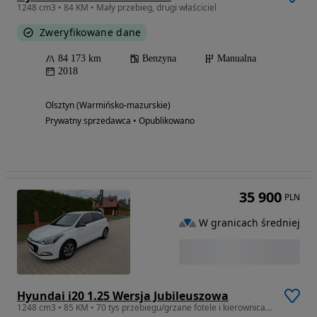
1248 cm3 • 84 KM • Mały przebieg, drugi właściciel
Zweryfikowane dane
84 173 km
Benzyna
Manualna
2018
Olsztyn (Warmińsko-mazurskie)
Prywatny sprzedawca • Opublikowano
35 900
PLN
W granicach średniej
Hyundai i20 1.25 Wersja Jubileuszowa
1248 cm3 • 85 KM • 70 tys przebiegu/grzane fotele i kierownica/1.2 mpi/ jak nówka /