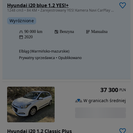
Hyundai i20 blue 1.2 YES!+
1248 cm3 • 84 KM • Zarejestrowany YES! Kamera Navi CarPlay Alu Klima PDC Sensory
Wyróżnione
90 000 km
Benzyna
Manualna
2020
Elbląg (Warmińsko-mazurskie)
Prywatny sprzedawca • Opublikowano
37 300
PLN
W granicach średniej
Hyundai i20 1.2 Classic Plus