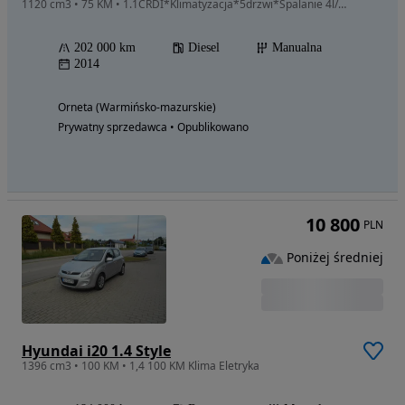
1120 cm3 • 75 KM • 1.1CRDI*Klimatyzacja*5drzwi*Spalanie 4l/100km*Bezwypadkowy
202 000 km
Diesel
Manualna
2014
Orneta (Warmińsko-mazurskie)
Prywatny sprzedawca • Opublikowano
10 800
PLN
Poniżej średniej
Hyundai i20 1.4 Style
1396 cm3 • 100 KM • 1,4 100 KM Klima Eletryka