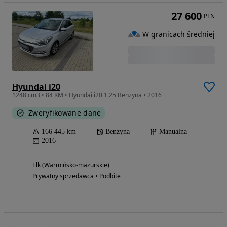
27 600
PLN
W granicach średniej
Hyundai i20
1248 cm3 • 84 KM • Hyundai i20 1.25 Benzyna • 2016
Zweryfikowane dane
166 445 km
Benzyna
Manualna
2016
Ełk (Warmińsko-mazurskie)
Prywatny sprzedawca • Podbite