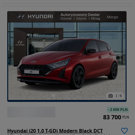
1
/
6
-
2 600 PLN
83 700
PLN
Hyundai i20 1.0 T-GDi Modern Black DCT