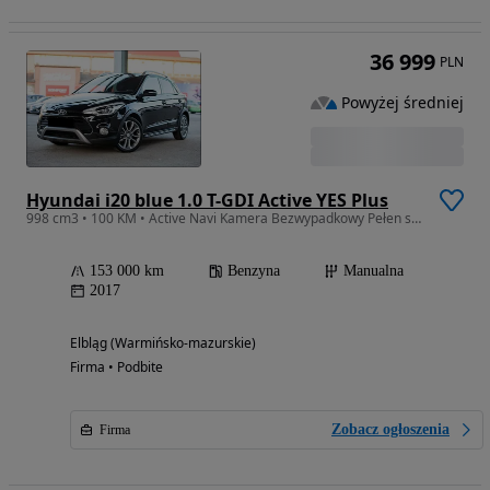
36 999
PLN
Powyżej średniej
Hyundai i20 blue 1.0 T-GDI Active YES Plus
998 cm3 • 100 KM • Active Navi Kamera Bezwypadkowy Pełen serwis 1 ręka z Niemiec Zarejest
153 000 km
Benzyna
Manualna
2017
Elbląg (Warmińsko-mazurskie)
Firma • Podbite
Zobacz ogłoszenia
Firma