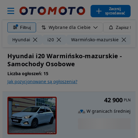
Zacznij
sprzedawać
Wybrane dla Ciebie
Filtruj
Zapisz filt
Wy
Hyundai
i20
Warmińsko-mazurskie
Hyundai i20 Warmińsko-mazurskie -
Samochody Osobowe
Liczba ogłoszeń:
15
Jak pozycjonowane są ogłoszenia?
42 900
PLN
W granicach średniej