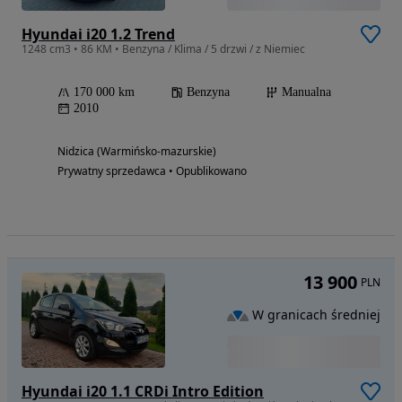
Hyundai i20 1.2 Trend
1248 cm3 • 86 KM • Benzyna / Klima / 5 drzwi / z Niemiec
170 000 km
Benzyna
Manualna
2010
Nidzica (Warmińsko-mazurskie)
Prywatny sprzedawca • Opublikowano
13 900
PLN
W granicach średniej
Hyundai i20 1.1 CRDi Intro Edition