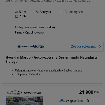
998 cm3 • 90 KM • Automat / Kamera / Czujniki / CarPlay, Android Auto / Hyundai Margo
5 km
Benzyna
Automatyczna
2026
Elbląg (Warmińsko-mazurskie)
Firma • Opublikowano
Zobacz ogłoszenia
Hyundai Margo - Autoryzowany Dealer marki Hyundai w
Elblągu
Usługi finansowe
Naprawa samochodów
Szybka naprawa
Naprawy blacharskie
21 900
PLN
W granicach średniej