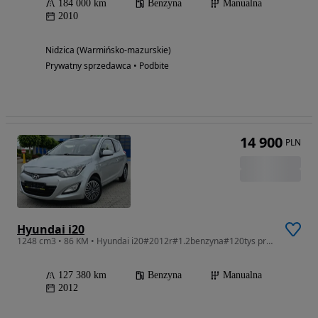
184 000 km
Benzyna
Manualna
2010
Nidzica (Warmińsko-mazurskie)
Prywatny sprzedawca • Podbite
14 900
PLN
Hyundai i20
1248 cm3 • 86 KM • Hyundai i20#2012r#1.2benzyna#120tys przebiegu#klima#elektryka#zadbany z Niemiec
127 380 km
Benzyna
Manualna
2012