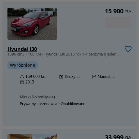
15 900
PLN
Hyundai i30
1396 cm3 • 100 KM • Hyundai I30 2013 rok 1.4 benzyna !! Jeden własciciel !! Niski przebieg
Wyróżnione
169 000 km
Benzyna
Manualna
2013
Mirsk (Dolnośląskie)
Prywatny sprzedawca • Opublikowano
33 999
PLN