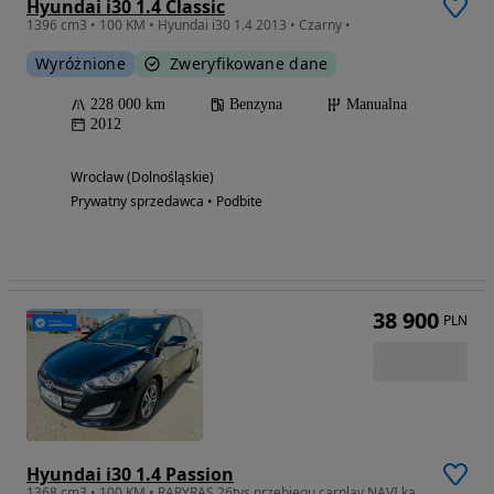
Hyundai i30 1.4 Classic
1396 cm3 • 100 KM • Hyundai i30 1.4 2013 • Czarny •
Wyróżnione
Zweryfikowane dane
228 000 km
Benzyna
Manualna
2012
Wrocław (Dolnośląskie)
Prywatny sprzedawca • Podbite
38 900
PLN
Hyundai i30 1.4 Passion
1368 cm3 • 100 KM • RARYRAS 26tys przebiegu carplay NAVI kamera tempomat bluetooth grzane