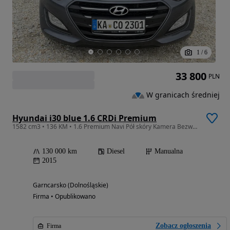
1
/
6
33 800
PLN
W granicach średniej
Hyundai i30 blue 1.6 CRDi Premium
1582 cm3 • 136 KM • 1.6 Premium Navi Pół skóry Kamera Bezwypadek
130 000 km
Diesel
Manualna
2015
Garncarsko (Dolnośląskie)
Firma • Opublikowano
Zobacz ogłoszenia
Firma