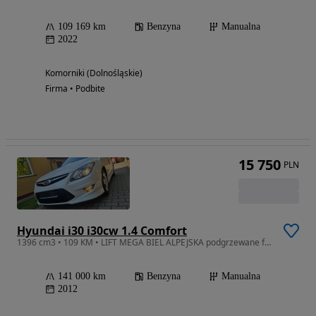
109 169 km
Benzyna
Manualna
2022
Komorniki (Dolnośląskie)
Firma • Podbite
15 750
PLN
Hyundai i30 i30cw 1.4 Comfort
1396 cm3 • 109 KM • LIFT MEGA BIEL ALPEJSKA podgrzewane fotele 1.4i16V 109KM
141 000 km
Benzyna
Manualna
2012