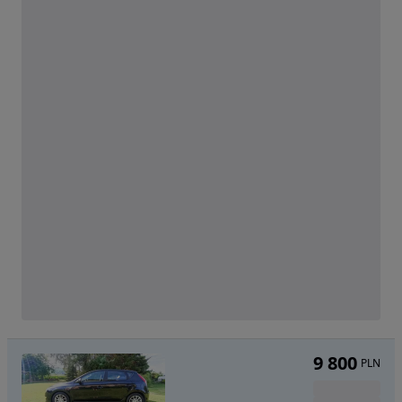
9 800
PLN