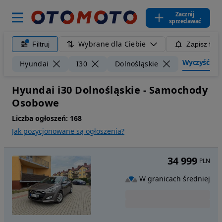
Zacznij
sprzedawać
Wybrane dla Ciebie
Filtruj
Zapisz filt
Wyczyść filt
Hyundai
I30
Dolnośląskie
Hyundai i30 Dolnośląskie - Samochody
Osobowe
Liczba ogłoszeń:
168
Jak pozycjonowane są ogłoszenia?
34 999
PLN
W granicach średniej