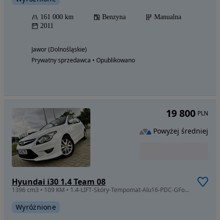
161 000 km
Benzyna
Manualna
2011
Jawor (Dolnośląskie)
Prywatny sprzedawca • Opublikowano
19 800
PLN
Powyżej średniej
Hyundai i30 1.4 Team 08
1396 cm3 • 109 KM • 1.4-LIFT-Skóry-Tempomat-Alu16-PDC-GFotele-4ElSzyby-Soczewka-SkłLusterk
Wyróżnione