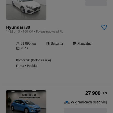
Hyundai i30
1482 cm3 • 160 KM • Poleasingowe.pl PL
81 890 km
Benzyna
Manualna
2023
Komorniki (Dolnośląskie)
Firma • Podbite
27 900
PLN
W granicach średniej