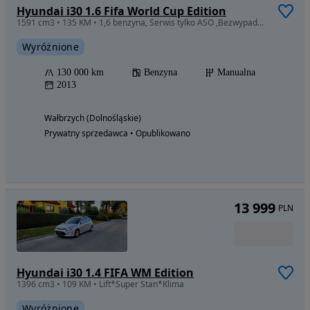
Hyundai i30 1.6 Fifa World Cup Edition
1591 cm3 • 135 KM • 1,6 benzyna, Serwis tylko ASO ,Bezwypadkowy! Stan Perfekcyjny!
Wyróżnione
130 000 km
Benzyna
Manualna
2013
Wałbrzych (Dolnośląskie)
Prywatny sprzedawca • Opublikowano
13 999
PLN
Hyundai i30 1.4 FIFA WM Edition
1396 cm3 • 109 KM • Lift*Super Stan*Klima
Wyróżnione