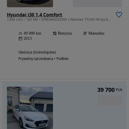
Hyundai i30 1.4 Comfort
1396 cm3 • 100 KM • SPROWADZONY z Niemiec TYLKO 49 tys.km Tylko 49 tys.km
49 000 km
Benzyna
Manualna
2013
Oleśnica (Dolnośląskie)
Prywatny sprzedawca • Podbite
39 700
PLN