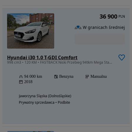
36 900
PLN
W granicach średniej
Hyundai i30 1.0 T-GDI Comfort
998 cm3 • 120 KM • FASTBACK Niski Przebieg 94tkm Mega Stan Bezwypadkowy
94 000 km
Benzyna
Manualna
2018
Jaworzyna Śląska (Dolnośląskie)
Prywatny sprzedawca • Podbite