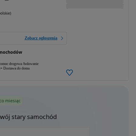
lskie)
Zobacz ogłoszenia
amochodów
omoc drogowa /holowanie
w
Dostawa do domu
co miesiąc
Twój stary samochód