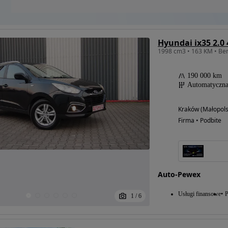
Hyundai ix35 2.0
190 000 km
Automatyczn
Kraków (Małopols
Firma • Podbite
Auto-Pewex
Usługi finansowe
P
1
/
6