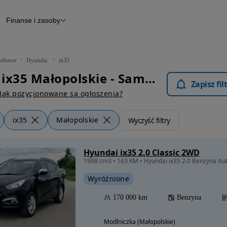
Finanse i zasoby
chody
Finansowanie
Leasing
dy
Narzędzie do wyceny samochodu
tryczne
Raport z inspekcji
obowe
Hyundai
ix35
m
Raport historii pojazdu
Hyundai ix35 Małopolskie - Samochody Osobowe
Otomoto News
Zapisz fi
wane
Jak pozycjonowane są ogłoszenia?
ix35
Małopolskie
Wyczyść filtry
Hyundai ix35 2.0 Classic 2WD
1998 cm3 • 163 KM • Hyundai ix35 2.0 Benzyna Au
Wyróżnione
170 000 km
Benzyna
Modlniczka (Małopolskie)