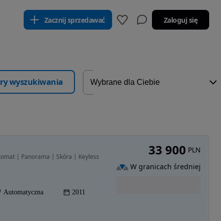
Zacznij sprzedawać
Zaloguj się
ltry wyszukiwania
33 900
PLN
tomat | Panorama | Skóra | Keyless
W granicach średniej
Automatyczna
2011