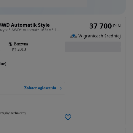
37 700
 4WD Automatik Style
PLN
1998 cm3 • 163 KM • Benzyna* AWD* Automat* 163KM* 1 Właściciel* Nowe Opony!
W granicach średniej
Benzyna
a
2013
kie)
Zobacz ogłoszenia
rzegląd techniczny