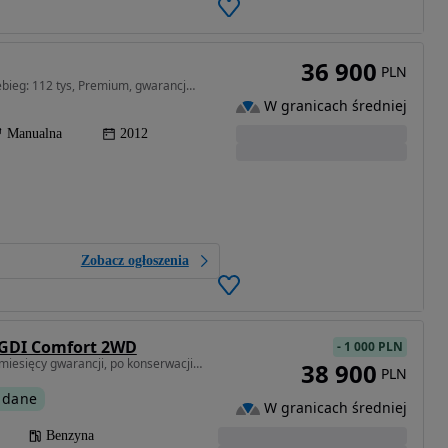
36 900
PLN
1591 cm3 • 135 KM • Raport! 1.6 benz 135 KM, przebieg: 112 tys, Premium, gwarancja, ideał!
W granicach średniej
Manualna
2012
Zobacz ogłoszenia
 GDI Comfort 2WD
-
1 000 PLN
1591 cm3 • 135 KM • 12 miesięcy gwarancji, po konserwacji antykorozyjnej, grzane fotele
38 900
PLN
 dane
W granicach średniej
Benzyna