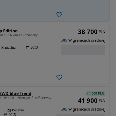
38 700
p Edition
PLN
ier - Z Niemiec - opłacony
W granicach średniej
Manualna
2013
 2WD blue Trend
-
1 000 PLN
1591 cm3 • 135 KM • 1.6 GDI*135Hp*Benzyna*Led*Serwis*Pół Skóra*Bezwypadkowy*Z Niemiec*RATY
41 900
PLN
W granicach średniej
Benzyna
2015