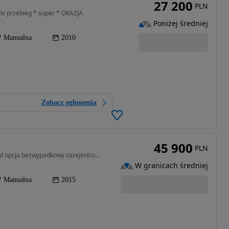
27 200
PLN
i przebieg * super * OKAZJA
Poniżej średniej
Manualna
2010
Zobacz ogłoszenia
45 900
PLN
1591 cm3 • 135 KM • Piękny biały 1.6 b z Niemiec ful opcja bezwypadkowy zarejestrowany
W granicach średniej
Manualna
2015