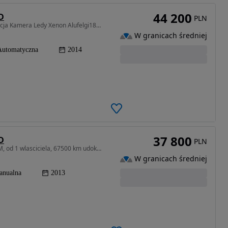
44 200
D
PLN
1995 cm3 • 136 KM • 2.0CRDI 4x4 Automat Nawigacja Kamera Ledy Xenon Alufelgi18cali
W granicach średniej
Automatyczna
2014
37 800
D
PLN
1685 cm3 • 115 KM • Hyundai ix35 1.7 diesel 116KM, od 1 wlasciciela, 67500 km udokument.
W granicach średniej
anualna
2013