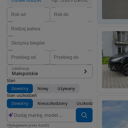
Ustaw budżet
np. 1200 PLN/mc
Lokalizacja
Małopolskie
Stan
Dowolny
Nowy
Używany
Stan uszkodzeń
Dowolny
Nieuszkodzony
Uszkodzony
Obsługiwane przez AutoIQ