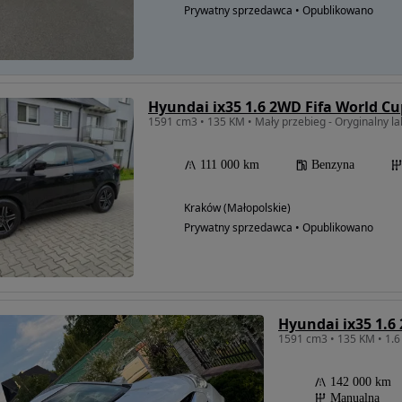
Prywatny sprzedawca • Opublikowano
Hyundai ix35 1.6 2WD Fifa World Cu
1591 cm3 • 135 KM • Mały przebieg - Oryginalny lak
111 000 km
Benzyna
Kraków (Małopolskie)
Prywatny sprzedawca • Opublikowano
Hyundai ix35 1.6
142 000 km
Manualna