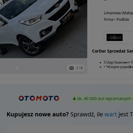
Limanowa (Małopo
Firma • Podbite
CarDar Sprzedaż S
Usługi finansowe
P
Wynajem pojazdó
1
/
6
ok. 40 000 aut wycenianych 
Kupujesz nowe auto?
Sprawdź, ile
wart
jest 