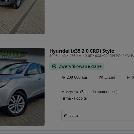
Hyundai ix35 2.0 CRDi Style
Zweryfikowane dane
239 000 km
Diesel
Morzyczyn (Zachodniopomorskie)
Firma • Podbite
Firma