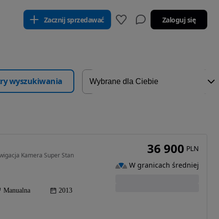
Zacznij sprzedawać
Zaloguj się
ltry wyszukiwania
36 900
PLN
awigacja Kamera Super Stan
W granicach średniej
Manualna
2013