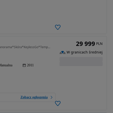
29 999
PLN
1995 cm3 • 136 KM • 2.0D*4X4*SALON POLSKA*Panorama*Skóra*KeylessGo*Tempomat*Alu18
W granicach średniej
Manualna
2011
Zobacz ogłoszenia