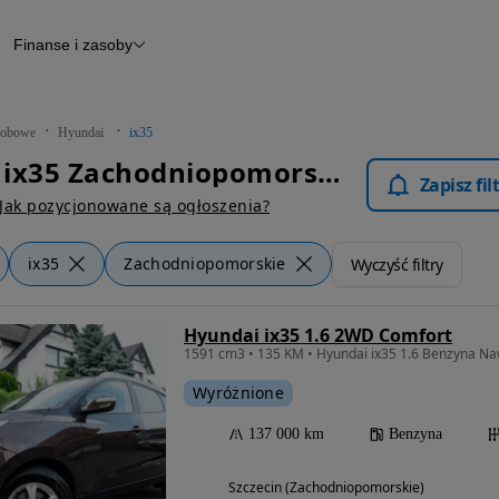
Finanse i zasoby
chody
Finansowanie
Leasing
dy
Narzędzie do wyceny samochodu
tryczne
Raport z inspekcji
obowe
Hyundai
ix35
m
Raport historii pojazdu
Hyundai ix35 Zachodniopomorskie - Samochody Osobowe
Otomoto News
Zapisz fi
wane
Jak pozycjonowane są ogłoszenia?
ix35
Zachodniopomorskie
Wyczyść filtry
Hyundai ix35 1.6 2WD Comfort
1591 cm3 • 135 KM • Hyundai ix35 1.6 Benzyna N
Wyróżnione
137 000 km
Benzyna
Szczecin (Zachodniopomorskie)