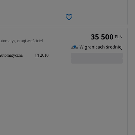
35 500
PLN
tomatyk, drugi właściciel
W granicach średniej
Automatyczna
2010