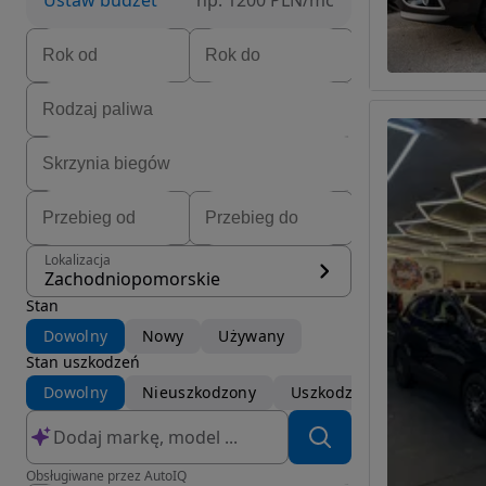
Ustaw budżet
np. 1200 PLN/mc
Lokalizacja
Zachodniopomorskie
Stan
Dowolny
Nowy
Używany
Stan uszkodzeń
Dowolny
Nieuszkodzony
Uszkodzony
Obsługiwane przez AutoIQ