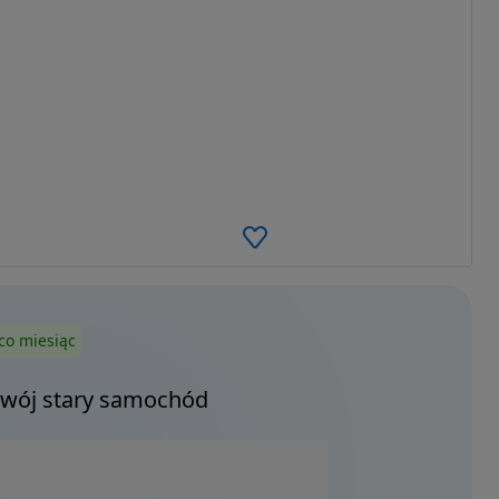
co miesiąc
Twój stary samochód