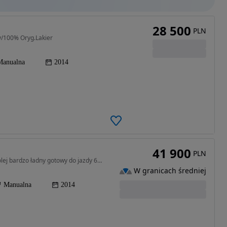
28 500
PLN
y/100% Oryg.Lakier
Manualna
2014
41 900
PLN
1999 cm3 • 166 KM • po serwisie , nowe hamulce ,olej bardzo ładny gotowy do jazdy 6 biegów
W granicach średniej
Manualna
2014