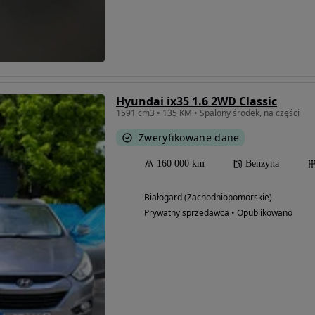
Hyundai ix35 1.6 2WD Classic
1591 cm3 • 135 KM • Spalony środek, na części
Zweryfikowane dane
160 000 km
Benzyna
Białogard (Zachodniopomorskie)
Prywatny sprzedawca • Opublikowano