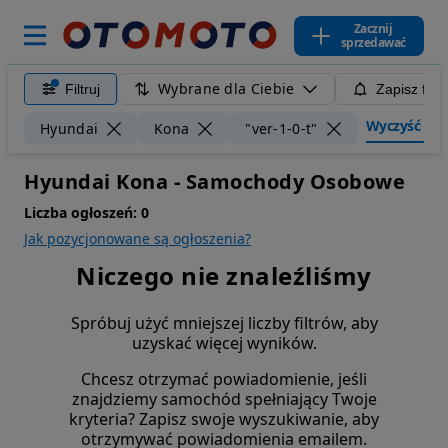
Zacznij
sprzedawać
Wybrane dla Ciebie
Filtruj
Zapisz filt
Wyczyść filtr
Hyundai
Kona
"ver-1-0-t"
Hyundai Kona - Samochody Osobowe
Liczba ogłoszeń:
0
Jak pozycjonowane są ogłoszenia?
Niczego nie znaleźliśmy
Spróbuj użyć mniejszej liczby filtrów, aby
uzyskać więcej wyników.
Chcesz otrzymać powiadomienie, jeśli
znajdziemy samochód spełniający Twoje
kryteria? Zapisz swoje wyszukiwanie, aby
otrzymywać powiadomienia emailem.