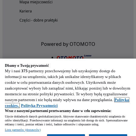
Mapa miejscowości
Kariera
Części - dobre praktyki
Powered by OTOMOTO
Dbamy o Twoją prywatność
My i nasi
375
partnerzy przechowujemy lub uzyskujemy dostęp do
informacji na urządzeniu, takich jak unikalne identyfikatory w plikach
cookie w celu przetwarzania danych osobowych. Użytkownik może
zaakceptować wybory lub zarządzać nimi, klikając poniżej lub w dowolnym
momencie na stronie polityki prywatności. Te wybory będą sygnalizowane
naszym partnerom i nie będą miały wpływu na dane przeglądania.
Polityka
Nasze aplikacje w twoim telefonie
cookies,
Polityka Prywatności
Wraz z naszymi partnerami przetwarzamy dane w celu zapewnienia:
Użycie dokładnych danych geolokalizacyjnych. Aktywne skanowanie charakterystyki urządzenia do
celów identyfikacji. Przechowywanie informacji na urządzeniu lub dostęp do nich. Spersonalizowane
reklamy i treści, pomiar reklam i treści, badnie odbiorców i ulepszanie usług.
Lista partnerów (dostawców)