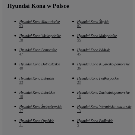
Hyundai Kona w Polsce
Hyundai Kona Mazowieckie
Hyundai Kona Śląskie
93
82
Hyundai Kona Wielkopolskie
Hyundai Kona Małopolskie
78
55
Hyundai Kona Pomorskie
Hyundai Kona Łódzkie
47
45
Hyundai Kona Dolnośląskie
Hyundai Kona Kujawsko-pomorskie
40
36
Hyundai Kona Lubuskie
Hyundai Kona Podkarpackie
23
23
Hyundai Kona Lubelskie
Hyundai Kona Zachodniopomorskie
18
18
Hyundai Kona Świętokrzyskie
Hyundai Kona Warmińsko-mazurskie
17
13
Hyundai Kona Opolskie
Hyundai Kona Podlaskie
11
5