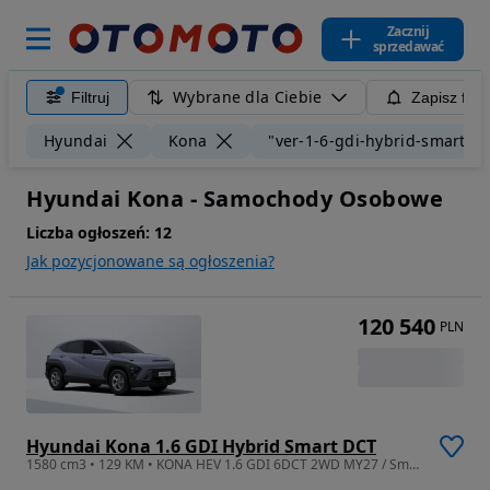
Zacznij
sprzedawać
Wybrane dla Ciebie
Filtruj
Zapisz filt
Hyundai
Kona
"ver-1-6-gdi-hybrid-smart-dc
Hyundai Kona - Samochody Osobowe
Liczba ogłoszeń:
12
Jak pozycjonowane są ogłoszenia?
120 540
PLN
Hyundai Kona 1.6 GDI Hybrid Smart DCT
1580 cm3 • 129 KM • KONA HEV 1.6 GDI 6DCT 2WD MY27 / Smart Comfort / Meta blue