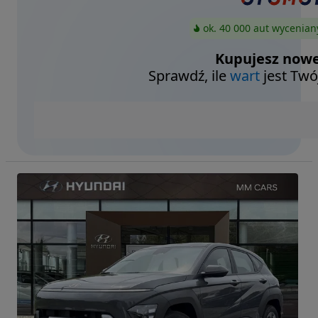
ok. 40 000 aut wycenian
Kupujesz nowe
Sprawdź, ile
wart
jest Twó