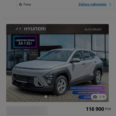
Zobacz ogłoszenia
Firma
1
/
6
116 900
PLN