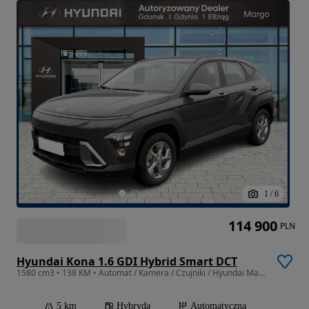
1
/
6
114 900
PLN
Hyundai Kona 1.6 GDI Hybrid Smart DCT
1580 cm3 • 138 KM • Automat / Kamera / Czujniki / Hyundai Margo
5 km
Hybryda
Automatyczna