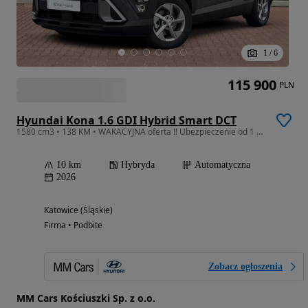
1
/
6
115 900
PLN
Hyundai Kona 1.6 GDI Hybrid Smart DCT
1580 cm3 • 138 KM • WAKACYJNA oferta !! Ubezpieczenie od 1 zł !!
10 km
Hybryda
Automatyczna
2026
Katowice (Śląskie)
Firma • Podbite
Zobacz ogłoszenia
MM Cars Kościuszki Sp. z o.o.