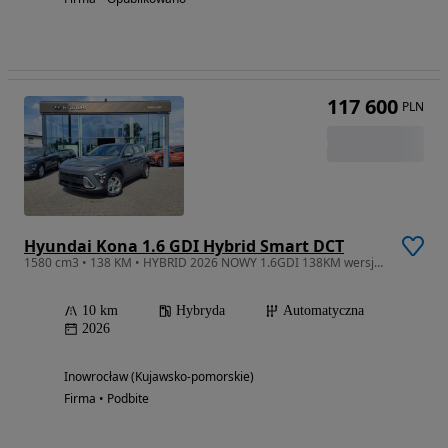
117 600
PLN
Hyundai Kona 1.6 GDI Hybrid Smart DCT
1580 cm3 • 138 KM • HYBRID 2026 NOWY 1.6GDI 138KM wersja Smart + Comfort OD RĘKI
10 km
Hybryda
Automatyczna
2026
Inowrocław (Kujawsko-pomorskie)
Firma • Podbite