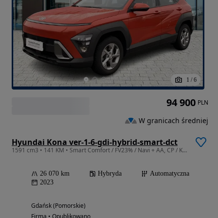
1
/
6
94 900
PLN
W granicach średniej
Hyundai Kona ver-1-6-gdi-hybrid-smart-dct
1591 cm3 • 141 KM • Smart Comfort / FV23% / Navi + AA, CP / Kamera Cof. / Hyundai Margo
26 070 km
Hybryda
Automatyczna
2023
Gdańsk (Pomorskie)
Firma • Opublikowano