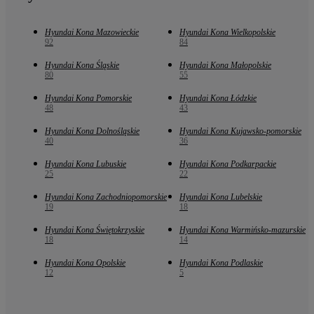
Hyundai Kona Mazowieckie
Hyundai Kona Wielkopolskie
92
84
Hyundai Kona Śląskie
Hyundai Kona Małopolskie
80
55
Hyundai Kona Pomorskie
Hyundai Kona Łódzkie
48
43
Hyundai Kona Dolnośląskie
Hyundai Kona Kujawsko-pomorskie
40
36
Hyundai Kona Lubuskie
Hyundai Kona Podkarpackie
25
22
Hyundai Kona Zachodniopomorskie
Hyundai Kona Lubelskie
19
18
Hyundai Kona Świętokrzyskie
Hyundai Kona Warmińsko-mazurskie
18
14
Hyundai Kona Opolskie
Hyundai Kona Podlaskie
12
5