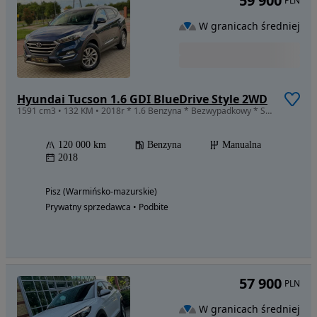
59 900
PLN
W granicach średniej
Hyundai Tucson 1.6 GDI BlueDrive Style 2WD
1591 cm3 • 132 KM • 2018r * 1.6 Benzyna * Bezwypadkowy * Stan perfekcyjny z Niemiec
120 000 km
Benzyna
Manualna
2018
Pisz (Warmińsko-mazurskie)
Prywatny sprzedawca • Podbite
57 900
PLN
W granicach średniej