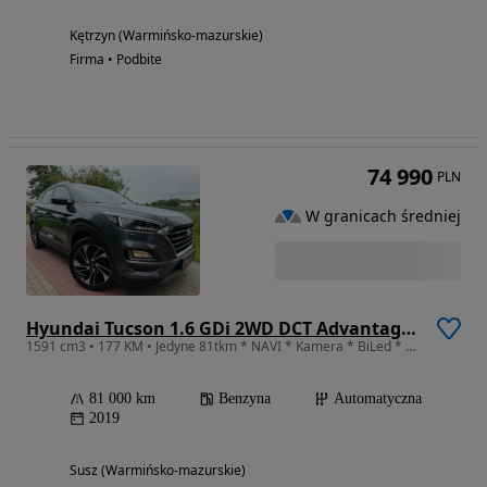
Kętrzyn (Warmińsko-mazurskie)
Firma • Podbite
74 990
PLN
W granicach średniej
Hyundai Tucson 1.6 GDi 2WD DCT Advantage+
1591 cm3 • 177 KM • Jedyne 81tkm * NAVI * Kamera * BiLed * LIFT * Automat
81 000 km
Benzyna
Automatyczna
2019
Susz (Warmińsko-mazurskie)