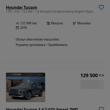
Hyundai Tucson
1591 cm3 • 132 KM • 1.6 benzyna Zarejestrowany Bogate Wyposażenie gwarancja
132 000 km
Benzyna
Manualna
2016
Olsztyn (Warmińsko-mazurskie)
Prywatny sprzedawca • Opublikowano
129 500
PLN
Hyundai Tucson 1.6 T-GDi Smart 2WD