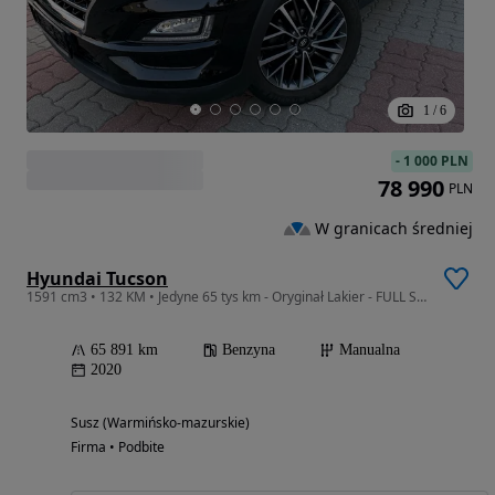
1
/
6
-
1 000 PLN
78 990
PLN
W granicach średniej
Hyundai Tucson
1591 cm3 • 132 KM • Jedyne 65 tys km - Oryginał Lakier - FULL SERWIS
65 891 km
Benzyna
Manualna
2020
Susz (Warmińsko-mazurskie)
Firma • Podbite