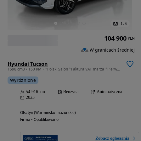
1
/
6
104 900
PLN
W granicach średniej
Hyundai Tucson
1598 cm3 • 150 KM • *Polski Salon *Faktura VAT marża *Pierwszy właściciel
Wyróżnione
54 916 km
Benzyna
Automatyczna
2023
Olsztyn (Warmińsko-mazurskie)
Firma • Opublikowano
Zobacz ogłoszenia