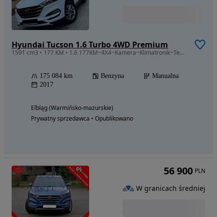
Hyundai Tucson 1.6 Turbo 4WD Premium
1591 cm3 • 177 KM • 1.6 177KM~4X4~Kamera~Klimatronik~Tempomat~Podgrz.fotele,kierownica~Hak
175 084 km
Benzyna
Manualna
2017
Elbląg (Warmińsko-mazurskie)
Prywatny sprzedawca • Opublikowano
56 900
PLN
W granicach średniej