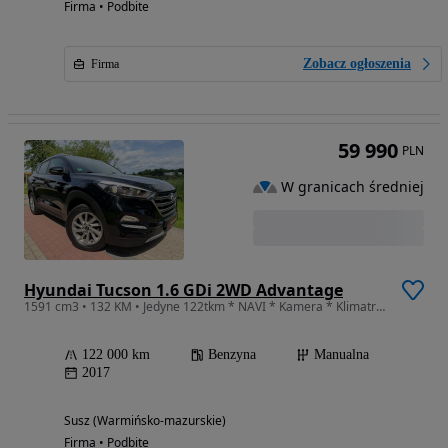
Firma • Podbite
Zobacz ogłoszenia
Firma
59 990
PLN
W granicach średniej
Hyundai Tucson 1.6 GDi 2WD Advantage
1591 cm3 • 132 KM • Jedyne 122tkm * NAVI * Kamera * Klimatronic * Oryginał
122 000 km
Benzyna
Manualna
2017
Susz (Warmińsko-mazurskie)
Firma • Podbite