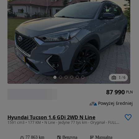
1
/
6
87 990
PLN
Powyżej średniej
Hyundai Tucson 1.6 GDi 2WD N Line
1591 cm3 • 177 KM • N Line - Jedyne 77 tys km - Oryginał - FULL ASO - 8 ALU
77 863 km
Benzyna
Manualna