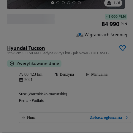
1
/
6
-
1 000 PLN
84 990
PLN
W granicach średniej
Hyundai Tucson
1598 cm3 • 150 KM • Jedyne 88 tys km - Jak Nowy - FULL ASO - NIEMIEC
Zweryfikowane dane
88 423 km
Benzyna
Manualna
2021
Susz (Warmińsko-mazurskie)
Firma • Podbite
Zobacz ogłoszenia
Firma