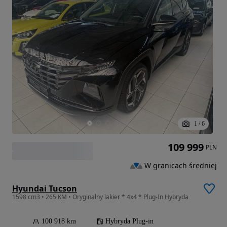
1
/
6
109 999
PLN
W granicach średniej
Hyundai Tucson
1598 cm3 • 265 KM • Oryginalny lakier * 4x4 * Plug-In Hybryda
100 918 km
Hybryda Plug-in