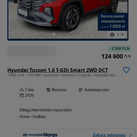
1
/
6
-
2 300 PLN
124 600
PLN
Hyundai Tucson 1.6 T-GDi Smart 2WD DCT
1598 cm3 • 150 KM • Automat / Kamera / Czujniki / Hyundai Margo
5 km
Benzyna
Automatyczna
2026
Elbląg (Warmińsko-mazurskie)
Firma • Podbite
Zobacz ogłoszenia