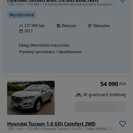
1591 cm3 • 132 KM • 1,6 benzyna Klimatronik Kamera Zarejestrowany Bezwypadkowy
Wyróżnione
137 000 km
Benzyna
Manualna
2017
Elbląg (Warmińsko-mazurskie)
Prywatny sprzedawca • Opublikowano
54 990
PLN
W granicach średniej
Hyundai Tucson 1.6 GDi Comfort 2WD
1591 cm3 • 132 KM • Hyundai Tucson 1.6 GDI | Salon Polska | I właściciel | FV 23%