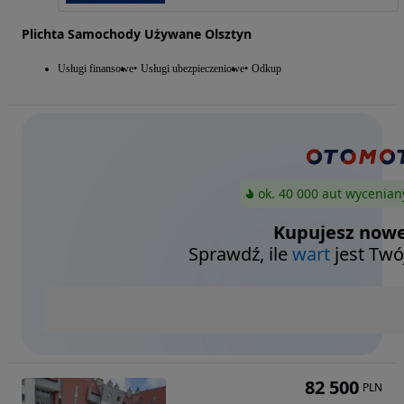
Plichta Samochody Używane Olsztyn
Usługi finansowe
Usługi ubezpieczeniowe
Odkup
ok. 40 000 aut wycenian
Kupujesz nowe
Sprawdź, ile
wart
jest Twó
82 500
PLN