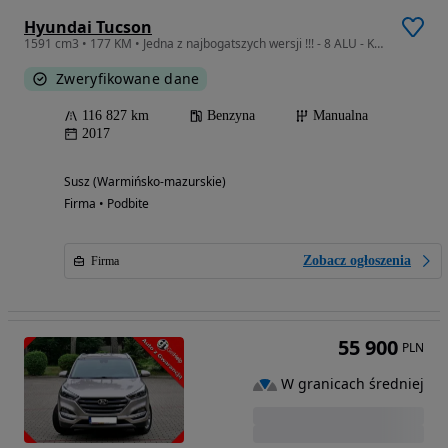
Hyundai Tucson
1591 cm3 • 177 KM • Jedna z najbogatszych wersji !!! - 8 ALU - Ksenon
Zweryfikowane dane
116 827 km
Benzyna
Manualna
2017
Susz (Warmińsko-mazurskie)
Firma • Podbite
Zobacz ogłoszenia
Firma
55 900
PLN
W granicach średniej