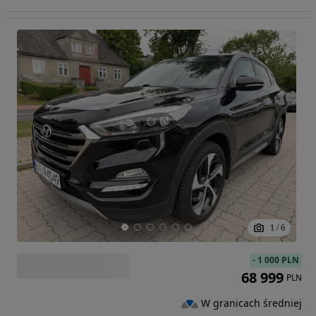
1
/
6
-
1 000 PLN
68 999
PLN
W granicach średniej