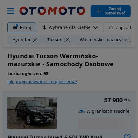
Zacznij
sprzedawać
Wybrane dla Ciebie
Filtruj
Zapisz filt
Hyundai
Tucson
Warmińsko-mazurskie
Hyundai Tucson Warmińsko-
mazurskie - Samochody Osobowe
Liczba ogłoszeń:
68
Jak pozycjonowane są ogłoszenia?
57 900
PLN
W granicach średniej
Hyundai Tucson blue 1.6 GDi 2WD Navi