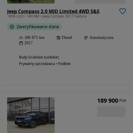
Jeep Compass 2.0 MJD Limited 4WD S&S
1956 cm3 • 140 KM • Jeep Compas 2017 Faktura
Zweryfikowane dane
186 875 km
Diesel
Automatyczna
2017
Budy Grabskie (Łódzkie)
Prywatny sprzedawca • Podbite
189 900
PLN