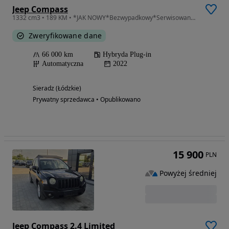
Jeep Compass
1332 cm3 • 189 KM • *JAK NOWY*Bezwypadkowy*Serwisowany*Śliczny*Możliwa Zamiana*
Zweryfikowane dane
66 000 km
Hybryda Plug-in
Automatyczna
2022
Sieradz (Łódzkie)
Prywatny sprzedawca • Opublikowano
15 900
PLN
Powyżej średniej
Jeep Compass 2.4 Limited