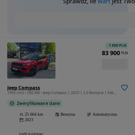
Sprawdź, ile
wart
jest Twó
-
1 000 PLN
83 900
PLN
Jeep Compass
1995 cm3 • 200 KM • Jeep Compass | 2023 | 2.0 Benzyna | Faktura VAT 23%
Zweryfikowane dane
25 664 km
Benzyna
Automatyczna
2023
Łódź (Łódzkie)