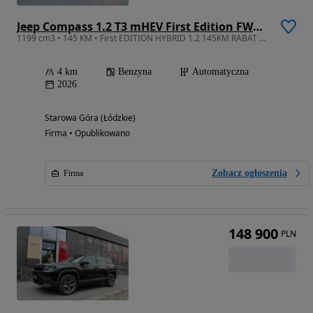
Jeep Compass 1.2 T3 mHEV First Edition FWD DCT
1199 cm3 • 145 KM • First EDITION HYBRID 1.2 145KM RABAT 7950zł tylko u ZasadaAUTOMOTIVE
4 km
Benzyna
Automatyczna
2026
Starowa Góra (Łódzkie)
Firma • Opublikowano
Zobacz ogłoszenia
Firma
148 900
PLN