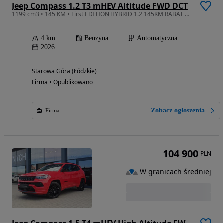
Jeep Compass 1.2 T3 mHEV Altitude FWD DCT
1199 cm3 • 145 KM • First EDITION HYBRID 1.2 145KM RABAT 10650zł tylko u ZasadaAUTOMOTIVE
4 km
Benzyna
Automatyczna
2026
Starowa Góra (Łódzkie)
Firma • Opublikowano
Zobacz ogłoszenia
Firma
104 900
PLN
W granicach średniej