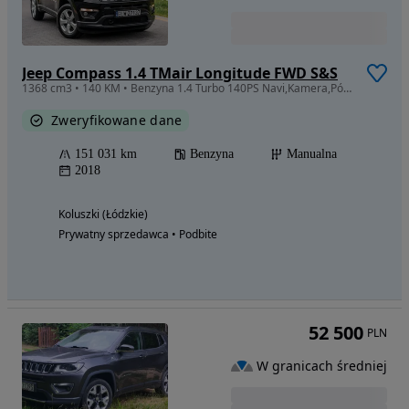
Jeep Compass 1.4 TMair Longitude FWD S&S
1368 cm3 • 140 KM • Benzyna 1.4 Turbo 140PS Navi,Kamera,Pół-Skóra,
Zweryfikowane dane
151 031 km
Benzyna
Manualna
2018
Koluszki (Łódzkie)
Prywatny sprzedawca • Podbite
52 500
PLN
W granicach średniej