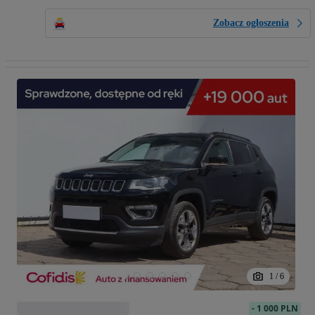
Zobacz ogłoszenia
1
/
6
-
1 000 PLN