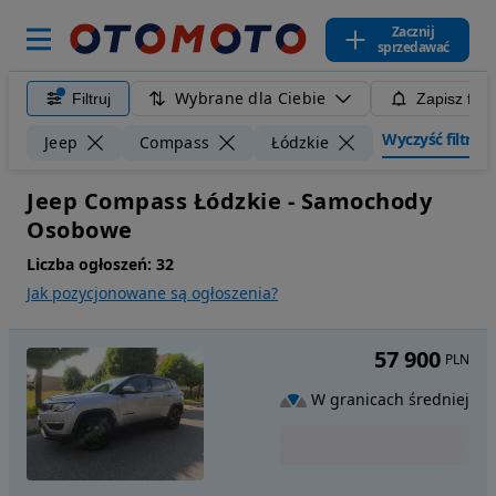
Zacznij
sprzedawać
Wybrane dla Ciebie
Filtruj
Zapisz filt
Wyczyść filtry
Jeep
Compass
Łódzkie
Jeep Compass Łódzkie - Samochody
Osobowe
Liczba ogłoszeń:
32
Jak pozycjonowane są ogłoszenia?
57 900
PLN
W granicach średniej