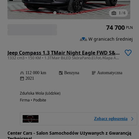
1
/
6
74 700
PLN
W granicach średniej
Jeep Compass 1.3 TMair Night Eagle FWD S&S DDCT
1332 cm3 • 150 KM • 1.3TMair BiLED SkóraPano.El.Fot./Klapa As.Pasa Alpine Kam.KeyLess Gwar
112 000 km
Benzyna
Automatyczna
2021
Zduńska Wola (Łódzkie)
Firma • Podbite
Zobacz ogłoszenia
Center Cars - Salon Samochodów Używanych z Gwarancją
Techniczną!