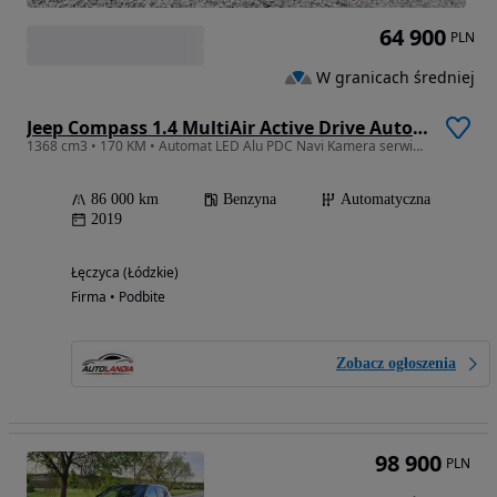
64 900
PLN
W granicach średniej
Jeep Compass 1.4 MultiAir Active Drive Automatik Limited
1368 cm3 • 170 KM • Automat LED Alu PDC Navi Kamera serwis RATY GWARANCJA
86 000 km
Benzyna
Automatyczna
2019
Łęczyca (Łódzkie)
Firma • Podbite
Zobacz ogłoszenia
98 900
PLN