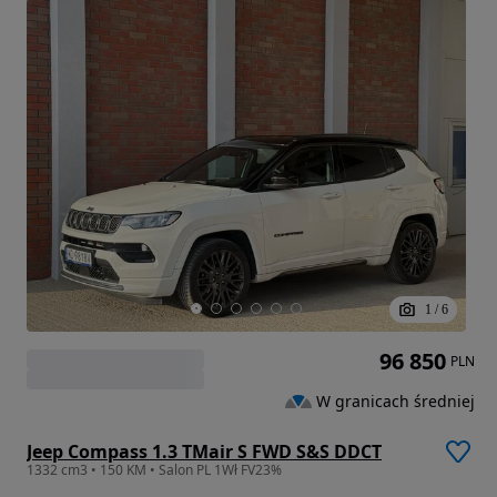
1
/
6
96 850
PLN
W granicach średniej
Jeep Compass 1.3 TMair S FWD S&S DDCT
1332 cm3 • 150 KM • Salon PL 1Wł FV23%