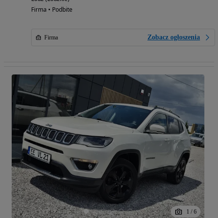
Firma • Podbite
Zobacz ogłoszenia
Firma
1
/
6