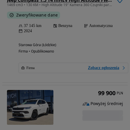
Jeep Compass 1.5 T4 mHEV High Altitude FWD S&S DCT
1469 cm3 • 130 KM • High Altitude 19" Kamera 360 Czujniki parkowania
Zweryfikowane dane
37 145 km
Benzyna
Automatyczna
2024
Starowa Góra (Łódzkie)
Firma • Opublikowano
Zobacz ogłoszenia
Firma
99 900
PLN
Powyżej średniej