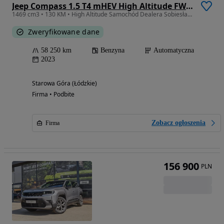
Jeep Compass 1.5 T4 mHEV High Altitude FWD S&S DCT
1469 cm3 • 130 KM • High Altitude Samochód Dealera Sobiesław Zasada Automotive
Zweryfikowane dane
58 250 km
Benzyna
Automatyczna
2023
Starowa Góra (Łódzkie)
Firma • Podbite
Zobacz ogłoszenia
Firma
156 900
PLN