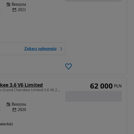
Benzyna
a
2021
Zobacz ogłoszenia
62 000
kee 3.6 V6 Limited
PLN
3604 cm3 • 290 KM • Jeep Grand Cherokee Limited 3.6 V6 290 KM | 4WD | Bogata wersja | 2020
Benzyna
a
2020
ieckie)