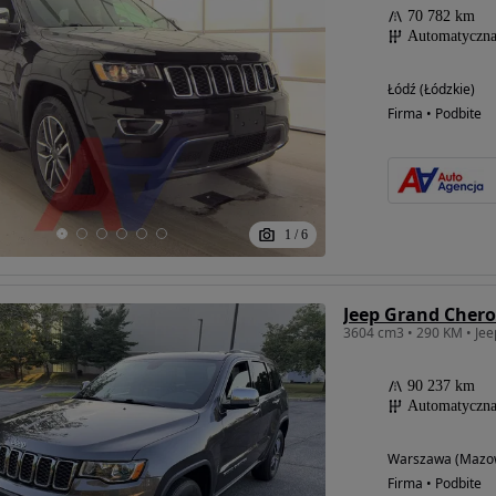
70 782 km
Automatyczn
Łódź (Łódzkie)
Firma • Podbite
1
/
6
Jeep Grand Chero
90 237 km
Automatyczn
Warszawa (Mazow
Firma • Podbite