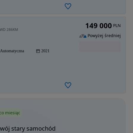
149 000
PLN
 AWD 286KM
Powyżej średniej
Automatyczna
2021
co miesiąc
Twój stary samochód