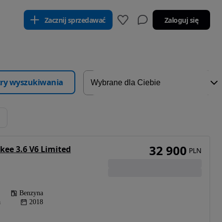
Zacznij sprzedawać
Zaloguj się
ltry wyszukiwania
32 900
kee 3.6 V6 Limited
PLN
Benzyna
a
2018