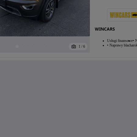
WINCARS
Usługi finansowe
N
Naprawy blacharsk
1
/
6