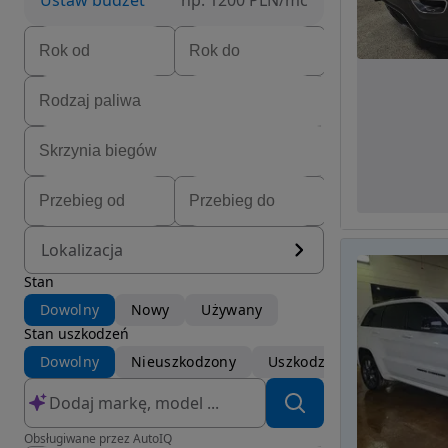
Ustaw budżet
np. 1200 PLN/mc
Lokalizacja
Stan
Dowolny
Nowy
Używany
Stan uszkodzeń
Dowolny
Nieuszkodzony
Uszkodzony
Obsługiwane przez AutoIQ