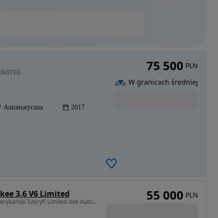
75 500
PLN
 LIMITED
W granicach średniej
Automatyczna
2017
55 000
kee 3.6 V6 Limited
PLN
3604 cm3 • 286 KM • Amerykański Szeryf! Limited 4x4 Automat 3.6L Pentastar