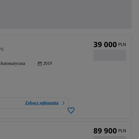
39 000
PLN
eg
Automatyczna
2019
Zobacz ogłoszenia
89 900
PLN