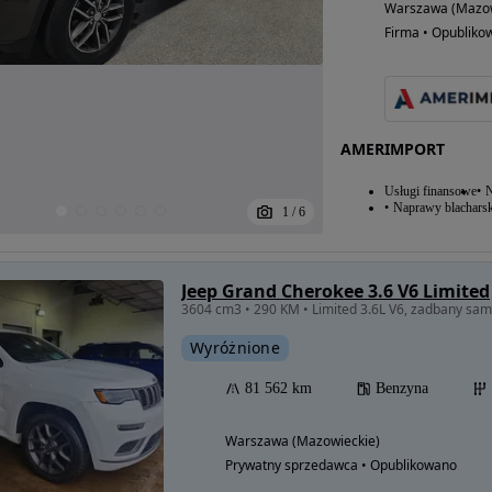
Warszawa (Mazow
Firma • Opubliko
AMERIMPORT
Usługi finansowe
N
Naprawy blacharsk
1
/
6
Jeep Grand Cherokee 3.6 V6 Limited
3604 cm3 • 290 KM • Limited 3.6L V6, zadbany sam
Wyróżnione
81 562 km
Benzyna
Warszawa (Mazowieckie)
Prywatny sprzedawca • Opublikowano