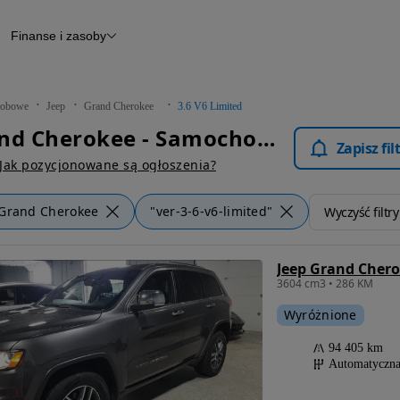
Finanse i zasoby
chody
Finansowanie
Leasing
dy
Narzędzie do wyceny samochodu
tryczne
Raport z inspekcji
obowe
Jeep
Grand Cherokee
3.6 V6 Limited
m
Raport historii pojazdu
Jeep Grand Cherokee - Samochody Osobowe
Otomoto News
Zapisz fi
wane
Jak pozycjonowane są ogłoszenia?
Grand Cherokee
"ver-3-6-v6-limited"
Wyczyść filtry
Jeep Grand Chero
3604 cm3 • 286 KM
Wyróżnione
94 405 km
Automatyczn