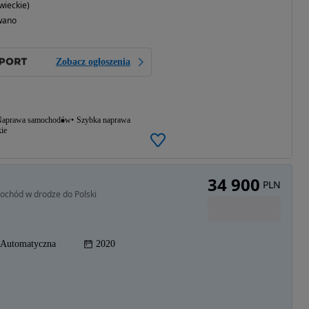
ieckie)
wano
Zobacz ogłoszenia
aprawa samochodów
Szybka naprawa
ie
34 900
PLN
ochód w drodze do Polski
Automatyczna
2020