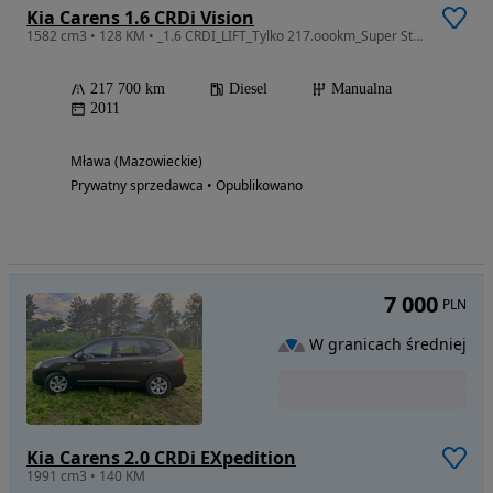
Kia Carens 1.6 CRDi Vision
1582 cm3 • 128 KM • _1.6 CRDI_LIFT_Tylko 217.oookm_Super Stan_z Niemiec
217 700 km
Diesel
Manualna
2011
Mława (Mazowieckie)
Prywatny sprzedawca • Opublikowano
7 000
PLN
W granicach średniej
Kia Carens 2.0 CRDi EXpedition
1991 cm3 • 140 KM