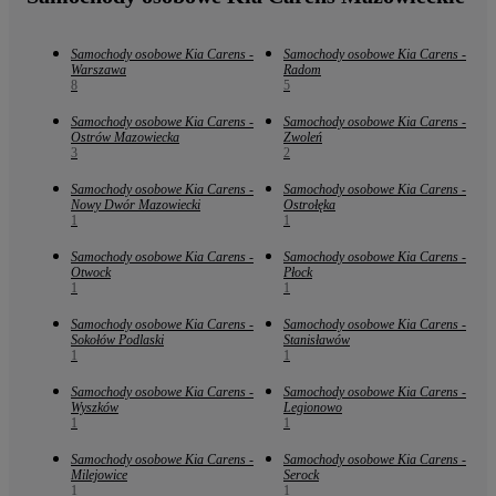
Samochody osobowe Kia Carens -
Samochody osobowe Kia Carens -
Warszawa
Radom
8
5
Samochody osobowe Kia Carens -
Samochody osobowe Kia Carens -
Ostrów Mazowiecka
Zwoleń
3
2
Samochody osobowe Kia Carens -
Samochody osobowe Kia Carens -
Nowy Dwór Mazowiecki
Ostrołęka
1
1
Samochody osobowe Kia Carens -
Samochody osobowe Kia Carens -
Otwock
Płock
1
1
Samochody osobowe Kia Carens -
Samochody osobowe Kia Carens -
Sokołów Podlaski
Stanisławów
1
1
Samochody osobowe Kia Carens -
Samochody osobowe Kia Carens -
Wyszków
Legionowo
1
1
Samochody osobowe Kia Carens -
Samochody osobowe Kia Carens -
Milejowice
Serock
1
1