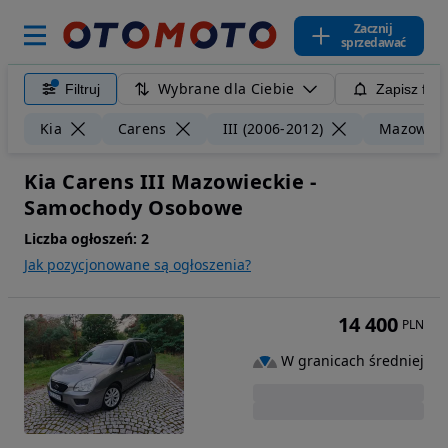
Zacznij
sprzedawać
Wybrane dla Ciebie
Filtruj
Zapisz filt
Kia
Carens
III (2006-2012)
Mazowiec
Kia Carens III Mazowieckie -
Samochody Osobowe
Liczba ogłoszeń:
2
Jak pozycjonowane są ogłoszenia?
14 400
PLN
W granicach średniej