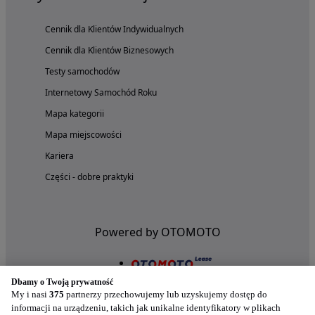
Cennik dla Klientów Indywidualnych
Cennik dla Klientów Biznesowych
Testy samochodów
Internetowy Samochód Roku
Mapa kategorii
Mapa miejscowości
Kariera
Części - dobre praktyki
Powered by OTOMOTO
Dbamy o Twoją prywatność
My i nasi
375
partnerzy przechowujemy lub uzyskujemy dostęp do
informacji na urządzeniu, takich jak unikalne identyfikatory w plikach