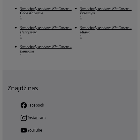
Samochody osobowe Kia Carens -
Samochody osobowe Kia Carens -
Góra Kalwaria
Przasnysz
1
1
Samochody osobowe Kia Carens -
Samochody osobowe Kia Carens -
Henryszew
Mława
1
1
Samochody osobowe Kia Carens -
Baniocha
1
Znajdź nas
Facebook
Instagram
YouTube