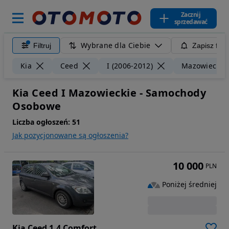
Zacznij
sprzedawać
Wybrane dla Ciebie
Filtruj
Zapisz filt
Kia
Ceed
I (2006-2012)
Mazowieckie
Kia Ceed I Mazowieckie - Samochody
Osobowe
Liczba ogłoszeń:
51
Jak pozycjonowane są ogłoszenia?
10 000
PLN
Poniżej średniej
Kia Ceed 1.4 Comfort