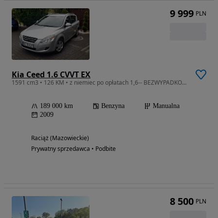
9 999
PLN
Kia Ceed 1.6 CVVT EX
1591 cm3 • 126 KM • z niemiec po opłatach 1,6-- BEZWYPADKOWA zadbana
189 000 km
Benzyna
Manualna
2009
Raciąż (Mazowieckie)
Prywatny sprzedawca • Podbite
8 500
PLN