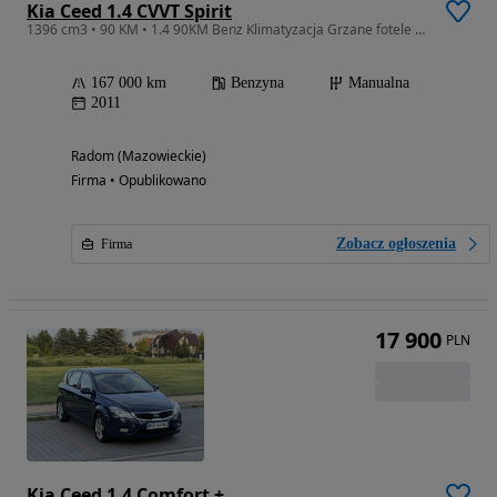
Kia Ceed 1.4 CVVT Spirit
1396 cm3 • 90 KM • 1.4 90KM Benz Klimatyzacja Grzane fotele Tempomat Serwis do końca
167 000 km
Benzyna
Manualna
2011
Radom (Mazowieckie)
Firma • Opublikowano
Zobacz ogłoszenia
Firma
17 900
PLN
Kia Ceed 1.4 Comfort +