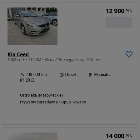
12 900
PLN
Kia Ceed
1582 cm3 • 116 KM • Klima // Bezwypadkowa // Serwis
239 000 km
Diesel
Manualna
2012
Ostrołęka (Mazowieckie)
Prywatny sprzedawca • Opublikowano
14 000
PLN