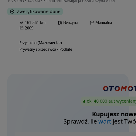
1975 cm3 • 143 KM • Klimatronik Nawigacja Grzana szyba Alusy
Zweryfikowane dane
161 361 km
Benzyna
Manualna
2009
Przysucha (Mazowieckie)
Prywatny sprzedawca • Podbite
ok. 40 000 aut wycenian
Kupujesz nowe
Sprawdź, ile
wart
jest Twó