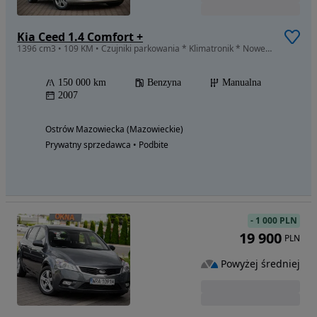
Kia Ceed 1.4 Comfort +
1396 cm3 • 109 KM • Czujniki parkowania * Klimatronik * Nowe opony
150 000 km
Benzyna
Manualna
2007
Ostrów Mazowiecka (Mazowieckie)
Prywatny sprzedawca • Podbite
-
1 000 PLN
19 900
PLN
Powyżej średniej