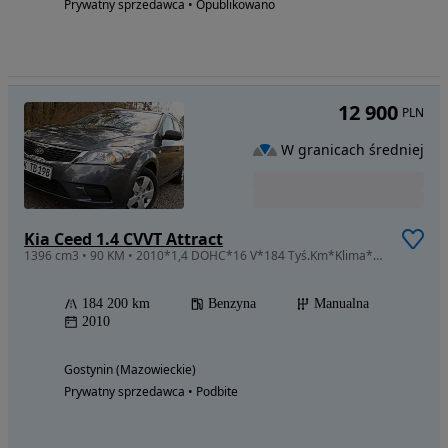
Prywatny sprzedawca • Opublikowano
12 900
PLN
W granicach średniej
Kia Ceed 1.4 CVVT Attract
1396 cm3 • 90 KM • 2010*1,4 DOHC*16 V*184 Tyś.Km*Klima*Sprowadzony*Śliczny*Zobacz*Na*Żywo
184 200 km
Benzyna
Manualna
2010
Gostynin (Mazowieckie)
Prywatny sprzedawca • Podbite