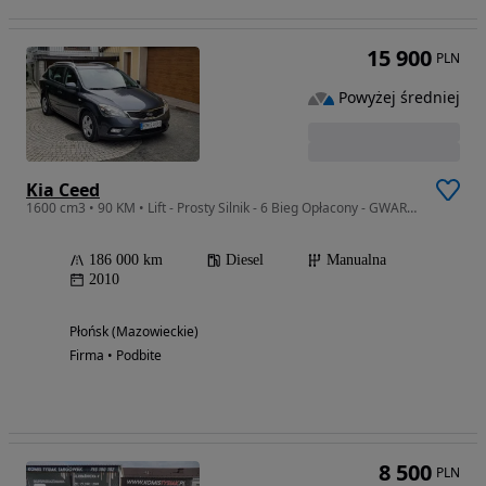
15 900
PLN
Powyżej średniej
Kia Ceed
1600 cm3 • 90 KM • Lift - Prosty Silnik - 6 Bieg Opłacony - GWARANCJA Zakup Door to Door
186 000 km
Diesel
Manualna
2010
Płońsk (Mazowieckie)
Firma • Podbite
8 500
PLN