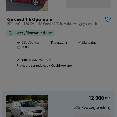
Kia Ceed 1.6 Optimum
1591 cm3 • 126 KM • KIA Ceed z 2008r. Mało awaryjny samochód do codziennego użytkowania.
Zweryfikowane dane
191 700 km
Benzyna
Manualna
2008
Wołomin (Mazowieckie)
Prywatny sprzedawca • Opublikowano
12 900
PLN
Powyżej średniej