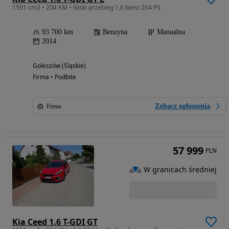
1591 cm3 • 204 KM • Niski przebieg 1,6 benz-204 PS
93 700 km
Benzyna
Manualna
2014
Goleszów (Śląskie)
Firma • Podbite
Zobacz ogłoszenia
Firma
57 999
PLN
W granicach średniej
Kia Ceed 1.6 T-GDI GT