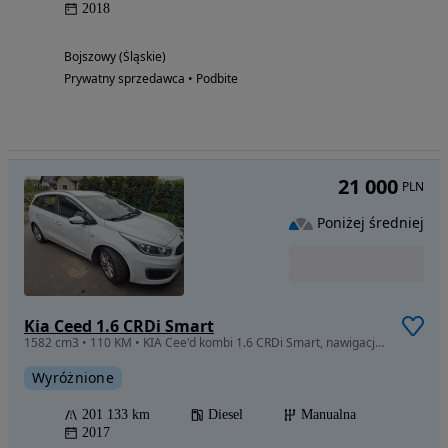
2018
Bojszowy (Śląskie)
Prywatny sprzedawca • Podbite
21 000
PLN
Poniżej średniej
Kia Ceed 1.6 CRDi Smart
1582 cm3 • 110 KM • KIA Cee'd kombi 1.6 CRDi Smart, nawigacja, kamera cofania, 2-strefowa
Wyróżnione
201 133 km
Diesel
Manualna
2017