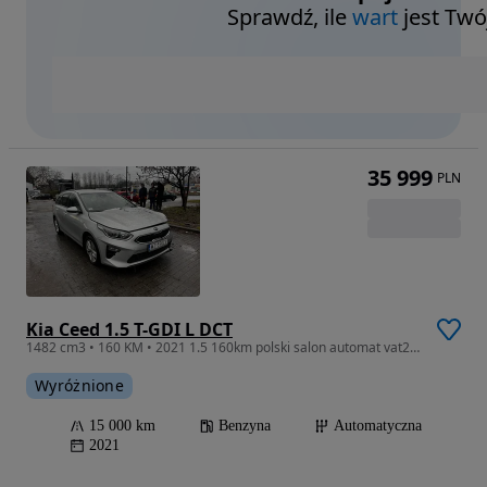
Sprawdź, ile
wart
jest Twó
35 999
PLN
Kia Ceed 1.5 T-GDI L DCT
1482 cm3 • 160 KM • 2021 1.5 160km polski salon automat vat23% PALI NIEWIELKA NAPRAWA!
Wyróżnione
15 000 km
Benzyna
Automatyczna
2021