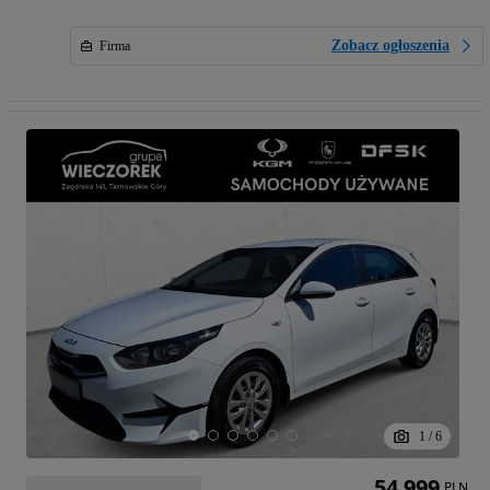
Zobacz ogłoszenia
Firma
1
/
6
54 999
PLN