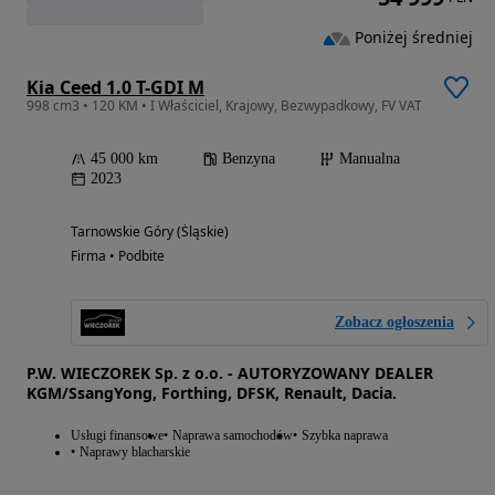
Poniżej średniej
Kia Ceed 1.0 T-GDI M
998 cm3 • 120 KM • I Właściciel, Krajowy, Bezwypadkowy, FV VAT
45 000 km
Benzyna
Manualna
2023
Tarnowskie Góry (Śląskie)
Firma • Podbite
Zobacz ogłoszenia
P.W. WIECZOREK Sp. z o.o. - AUTORYZOWANY DEALER
KGM/SsangYong, Forthing, DFSK, Renault, Dacia.
Usługi finansowe
Naprawa samochodów
Szybka naprawa
Naprawy blacharskie