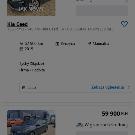
Kia Ceed
1368 cm3 • 140 KM • Kia Ceed 1.4 TGDI VISION 140km LED kamera NAVI asystent SERWIS 2020
62 900 km
Benzyna
Manualna
2019
Tychy (Śląskie)
Firma • Podbite
Zobacz ogłoszenia
Firma
59 900
PLN
W granicach średniej