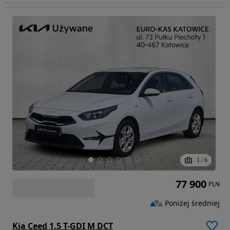
1
/
6
77 900
PLN
Poniżej średniej
Kia Ceed 1.5 T-GDI M DCT