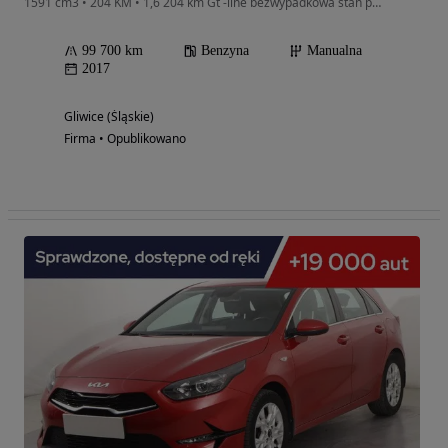
1591 cm3 • 204 KM • 1,6 204 km Gt -line bezwypadkowa stan perfekcyjny
99 700 km
Benzyna
Manualna
2017
Gliwice (Śląskie)
Firma • Opublikowano