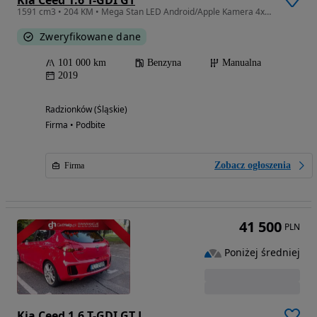
1591 cm3 • 204 KM • Mega Stan LED Android/Apple Kamera 4xGrzane Fotele/Kier. 2kpl. Alu JBL
Zweryfikowane dane
101 000 km
Benzyna
Manualna
2019
Radzionków (Śląskie)
Firma • Podbite
Zobacz ogłoszenia
Firma
41 500
PLN
Poniżej średniej
Kia Ceed 1.6 T-GDI GT L