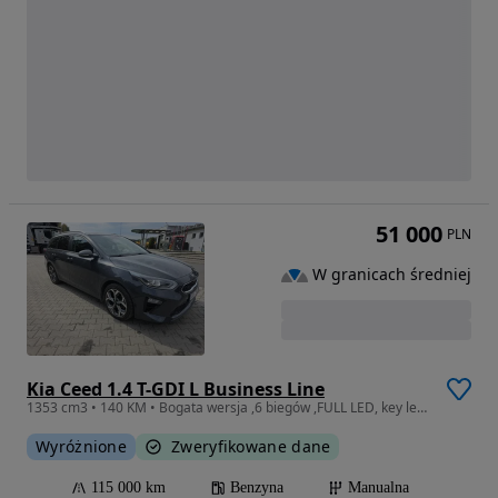
51 000
PLN
W granicach średniej
Kia Ceed 1.4 T-GDI L Business Line
1353 cm3 • 140 KM • Bogata wersja ,6 biegów ,FULL LED, key less .KAMERA. nawi . JBL
Wyróżnione
Zweryfikowane dane
115 000 km
Benzyna
Manualna