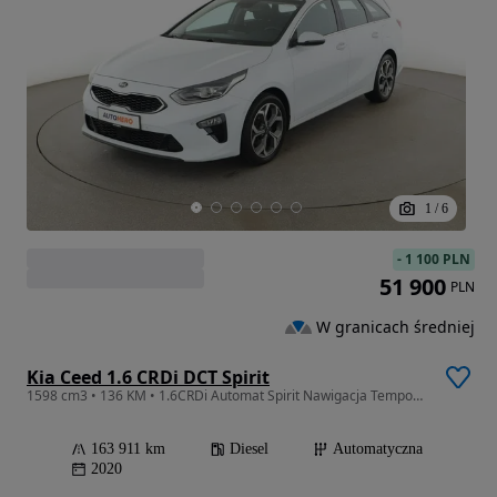
1
/
6
-
1 100 PLN
51 900
PLN
W granicach średniej
Kia Ceed 1.6 CRDi DCT Spirit
1598 cm3 • 136 KM • 1.6CRDi Automat Spirit Nawigacja Tempomat Grzane Fotele ParkAssist JBL
163 911 km
Diesel
Automatyczna
2020