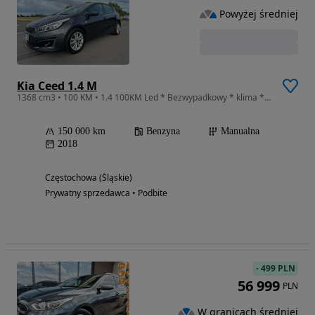
Powyżej średniej
Kia Ceed 1.4 M
1368 cm3 • 100 KM • 1.4 100KM Led * Bezwypadkowy * klima * serwis * 2x Kola
150 000 km
Benzyna
Manualna
2018
Częstochowa (Śląskie)
Prywatny sprzedawca • Podbite
-
499 PLN
56 999
PLN
W granicach średniej