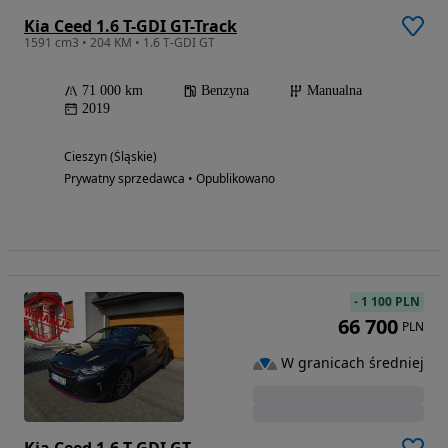
Kia Ceed 1.6 T-GDI GT-Track
1591 cm3 • 204 KM • 1.6 T-GDI GT
71 000 km
Benzyna
Manualna
2019
Cieszyn (Śląskie)
Prywatny sprzedawca • Opublikowano
-
1 100 PLN
66 700
PLN
W granicach średniej
Kia Ceed 1.6 T-GDI GT