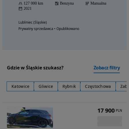
127 000 km
Benzyna
Manualna
2021
Lubliniec (Śląskie)
Prywatny sprzedawca • Opublikowano
Gdzie w Śląskie szukasz?
Zobacz filtry
Katowice
Gliwice
Rybnik
Częstochowa
Zab
17 900
PLN