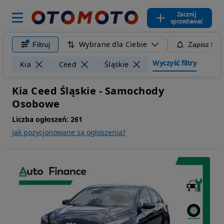
Zacznij
sprzedawać
Wybrane dla Ciebie
Filtruj
Zapisz filt
Wyczyść filtry
Kia
Ceed
Śląskie
Kia Ceed Śląskie - Samochody
Osobowe
Liczba ogłoszeń:
261
Jak pozycjonowane są ogłoszenia?