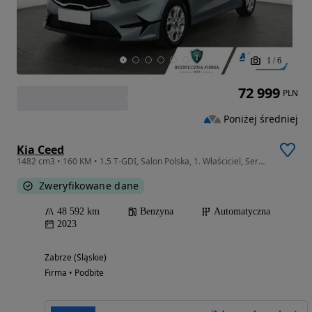
1
/
6
72 999
PLN
Poniżej średniej
Kia Ceed
1482 cm3 • 160 KM • 1.5 T-GDI, Salon Polska, 1. Właściciel, Serwis ASO, Automat, VAT 23%,
Zweryfikowane dane
48 592 km
Benzyna
Automatyczna
2023
Zabrze (Śląskie)
Firma • Podbite