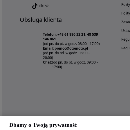
Polit
TikTok
Polit
Obsługa klienta
Zasad
Ustaw
Telefon: +48 61 880 32 21, 48 539
146 861
Regul
(od pn. do pt. w godz. 08:00 - 17:00)
Regul
Email: pomoc@otomoto.pl
(od pn. do nd. w godz. 08:00 -
20:00)
Chat:
(od pn. do pt. w godz. 09:00 -
17:00)
Dbamy o Twoją prywatność