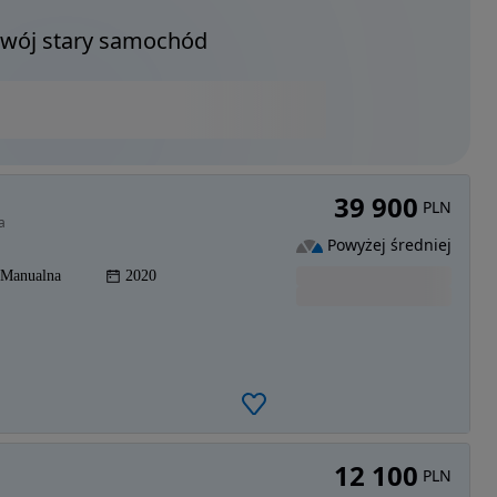
Twój stary samochód
39 900
PLN
a
Powyżej średniej
Manualna
2020
12 100
PLN