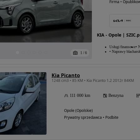
Firma • Opubliko
KIA - Opole | SZIC.p
Usługi finansowe
N
Naprawy blacharsk
1
/
6
Kia Picanto
1248 cm3 • 85 KM • Kia Picanto 1.2 2012r 84KM
111 000 km
Benzyna
Opole (Opolskie)
Prywatny sprzedawca • Podbite