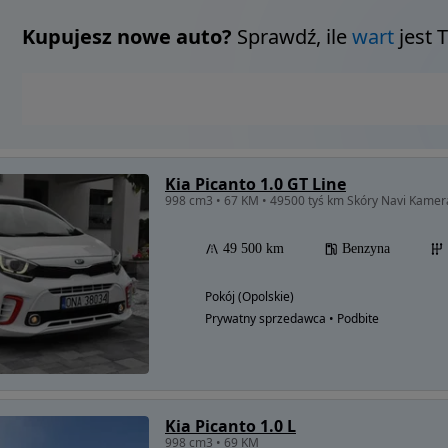
Kupujesz nowe auto?
Sprawdź, ile
wart
jest 
Kia Picanto 1.0 GT Line
998 cm3 • 67 KM • 49500 tyś km Skóry Navi Kamer
49 500 km
Benzyna
Pokój (Opolskie)
Prywatny sprzedawca • Podbite
Kia Picanto 1.0 L
998 cm3 • 69 KM