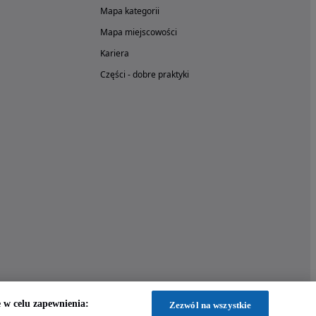
Mapa kategorii
Mapa miejscowości
Kariera
Części - dobre praktyki
w celu zapewnienia:
Zezwól na wszystkie