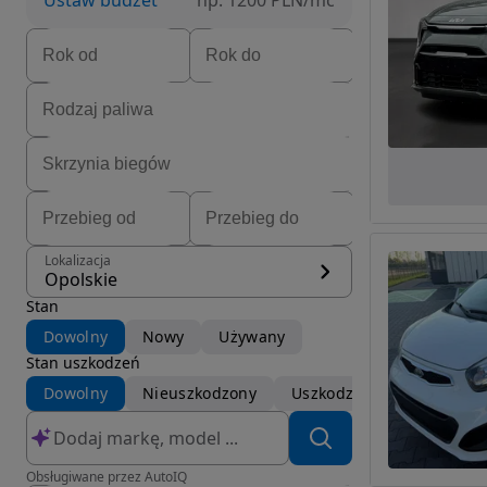
Ustaw budżet
np. 1200 PLN/mc
Lokalizacja
Opolskie
Stan
Dowolny
Nowy
Używany
Stan uszkodzeń
Dowolny
Nieuszkodzony
Uszkodzony
Obsługiwane przez AutoIQ