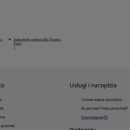
o -
Samochody osobowe Kia Picanto -
Pokój
1
to
Usługi i narzędzia
oc
Umowa kupna sprzedaży
kt
Ile jest wart Twój samochód?
ama
Finansowanie
o prasowe
Partnerzy