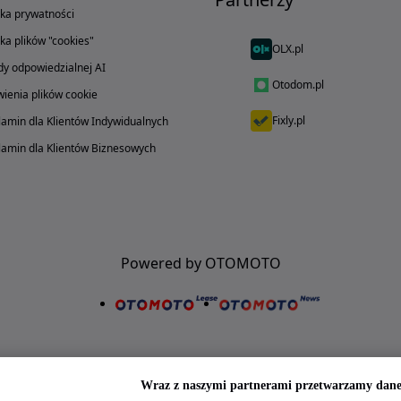
yka prywatności
yka plików "cookies"
OLX.pl
y odpowiedzialnej AI
Otodom.pl
ienia plików cookie
Fixly.pl
amin dla Klientów Indywidualnych
amin dla Klientów Biznesowych
Powered by OTOMOTO
Wraz z naszymi partnerami przetwarzamy dane 