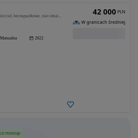
42 000
PLN
998 cm3 • 67 KM • KIA PICANTO 2022, pierwszy właściciel, bezwypadkowe, stan idealny
W granicach średniej
Manualna
2022
co miesiąc