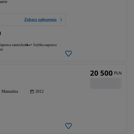
wano
Zobacz ogłoszenia
l
aprawa samochodów
Szybka naprawa
ie
20 500
PLN
Manualna
2012