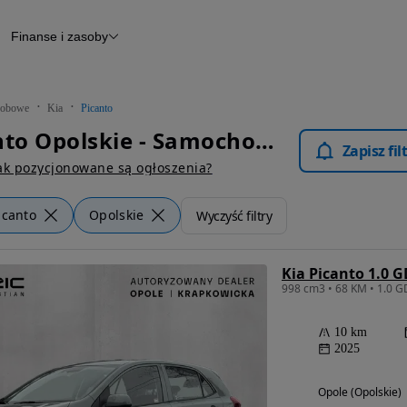
Finanse i zasoby
chody
Finansowanie
Leasing
dy
Narzędzie do wyceny samochodu
tryczne
Raport z inspekcji
obowe
Kia
Picanto
m
Raport historii pojazdu
Kia Picanto Opolskie - Samochody Osobowe
Otomoto News
Zapisz fi
wane
ak pozycjonowane są ogłoszenia?
icanto
Opolskie
Wyczyść filtry
Kia Picanto 1.0 G
998 cm3 • 68 KM • 1.0 
10 km
2025
Opole (Opolskie)