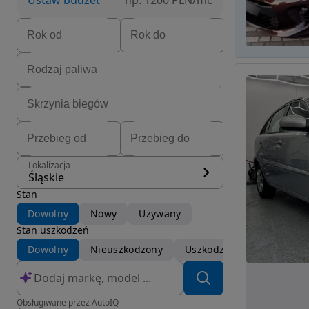
Ustaw budżet
np. 1200 PLN/mc
Lokalizacja
Śląskie
Stan
Dowolny
Nowy
Używany
Stan uszkodzeń
Dowolny
Nieuszkodzony
Uszkodzony
Obsługiwane przez AutoIQ