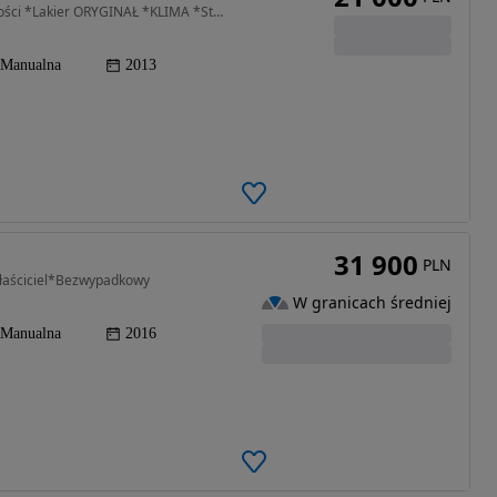
1396 cm3 • 109 KM • 1.4 16V 109KM *1Wł Od Nowości *Lakier ORYGINAŁ *KLIMA *Stan IDEALNY
Manualna
2013
31 900
PLN
właściciel*Bezwypadkowy
W granicach średniej
Manualna
2016