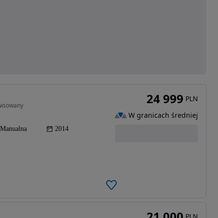
24 999
PLN
rwisowany
W granicach średniej
Manualna
2014
21 000
PLN