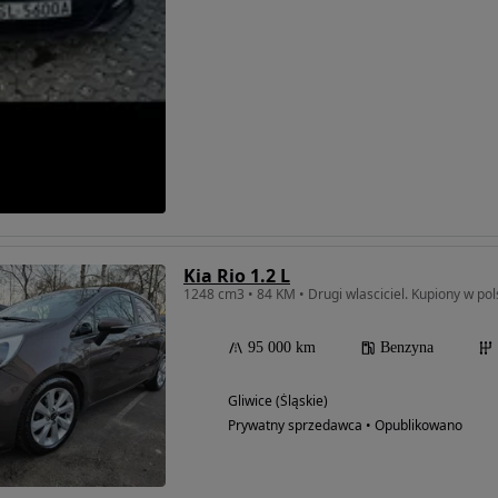
Kia Rio 1.2 L
1248 cm3 • 84 KM • Drugi wlasciciel. Kupiony w pol
95 000 km
Benzyna
Gliwice (Śląskie)
Prywatny sprzedawca • Opublikowano