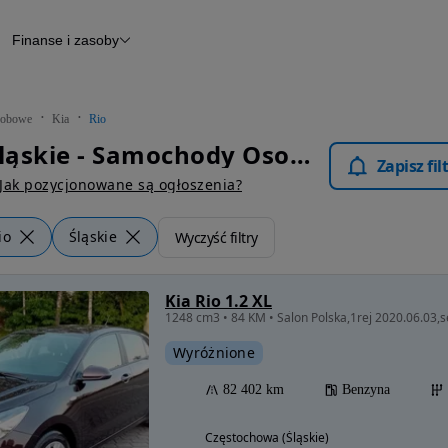
Finanse i zasoby
chody
Finansowanie
Leasing
dy
Narzędzie do wyceny samochodu
tryczne
Raport z inspekcji
obowe
Kia
Rio
m
Raport historii pojazdu
Kia Rio Śląskie - Samochody Osobowe
Otomoto News
Zapisz fi
wane
Jak pozycjonowane są ogłoszenia?
io
Śląskie
Wyczyść filtry
Kia Rio 1.2 XL
Wyróżnione
82 402 km
Benzyna
Częstochowa (Śląskie)