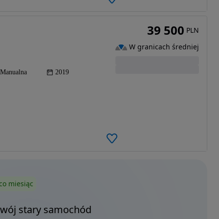
39 500
PLN
W granicach średniej
Manualna
2019
co miesiąc
Twój stary samochód