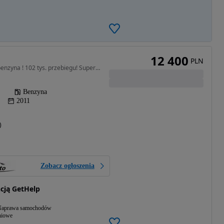
12 400
PLN
1400 cm3 • 96 KM • 1.4 benzyna ! 102 tys. przebiegu! Super stan
Benzyna
2011
)
Zobacz ogłoszenia
cją GetHelp
aprawa samochodów
niowe