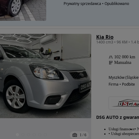
Prywatny sprzedawca • Opublikowano
Kia Rio
102 000 km
Manualna
Myszków (Śląskie
Firma • Podbite
DSG AUTO z gwaran
Usługi finansowe
N
Usługi ubezpiecze
1
/
6