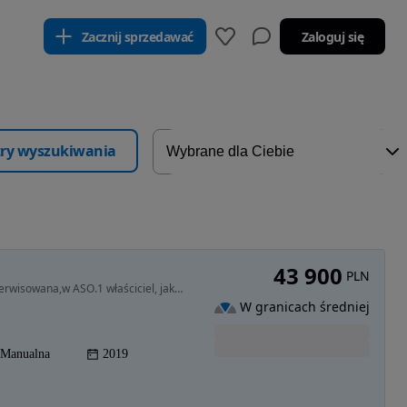
Zacznij sprzedawać
Zaloguj się
ltry wyszukiwania
43 900
PLN
1248 cm3 • 84 KM • Salon Polska,1rej 2020.06.03,serwisowana,w ASO.1 właściciel, jak Nówka
W granicach średniej
Manualna
2019